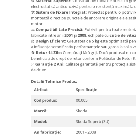
⚙️
Material Superior:
Construit din tablă de oțel cu o gr
Carlige Lancia
electrostatică anticorozivă pentru o rezistență maximă la u
🛠️
Sistem de Fixare Integrat:
Proiectat pentru o potrivire
Carlige Land Rover
montează direct pe punctele de ancorare originale ale șasi
Carlige Lexus
motor.
🚗
Compatibilitate Precisă:
Potrivit pentru toate motori
Carlige MAN
fabricate între anii
2001 și 2008
, echipate cu
cutie de vit
⚖️
Design Eficient:
Greutatea de
5 kg
este optimizată pentr
Carlige Mazda
a influența semnificativ performanțele sau garda la sol a 
Carlige Mercedes
🔄
Retur 14 Zile:
Cumpărați fără griji. Dacă produsul nu c
beneficiați de drept de retur conform Politicilor de Retur 
Carlige MG
✅
Garanție 2 Ani:
Calitate garantată pentru protecția sist
de drum.
Carlige Mini
Carlige Mitsubishi
Detalii Tehnice Produs:
Carlige Nissan
Atribut
Specificație
Carlige Omoda
Cod produs:
00.005
Carlige Opel
Marcă:
Skoda
Carlige Peugeot
Model:
Skoda Superb (3U)
Carlige Plymouth
An fabricație:
2001 - 2008