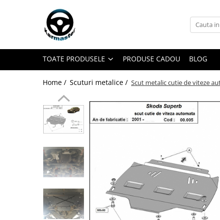
Toate Produsele
Accesorii carlige de remorcare
TOATE PRODUSELE
PRODUSE CADOU
BLOG
Accesorii cutii portbagaj
Accesorii remorci
Home /
Scuturi metalice /
Scut metalic cutie de viteze 
Amortizoare osie remorci
Cabluri de frana remorci
Cuple remorci
Saboti frana remorci
Carlige de remorcare
Carlige Alfa Romeo
Carlige Alpine
Carlige Audi
Carlige Bmw