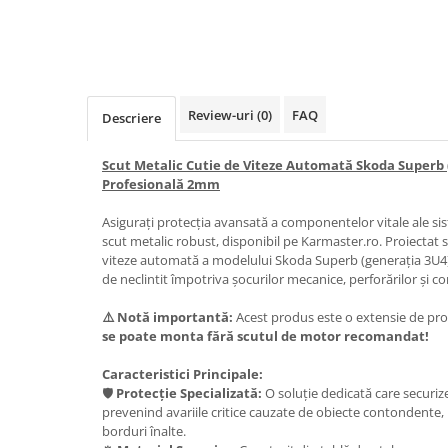
Carlige Honda
Carlige Hyundai
Carlige Infiniti
Review-uri
(0)
FAQ
Descriere
Carlige Isuzu
Carlige Iveco
Scut Metalic Cutie de Viteze Automată Skoda Superb (2
Carlige Jaecoo
Profesională 2mm
Carlige Jaecoo 5
Asigurați protecția avansată a componentelor vitale ale si
Carlige Jaecoo 7
scut metalic robust, disponibil pe Karmaster.ro. Proiectat s
viteze automată a modelului Skoda Superb (generația 3U4),
Carlige Jaecoo E5
de neclintit împotriva șocurilor mecanice, perforărilor și co
Carlige Jeep
⚠️ Notă importantă:
Acest produs este o extensie de prot
Carlige Kia
se poate monta fără scutul de motor recomandat!
Carlige Kia EV4
Caracteristici Principale:
Carlige Kia EV5
🛡️
Protecție Specializată:
O soluție dedicată care securize
Carlige Kia PV5
prevenind avariile critice cauzate de obiecte contondente, 
borduri înalte.
Carlige Lada