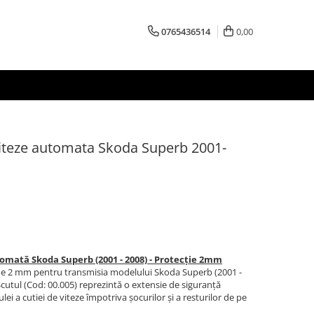
0765436514
0,00
viteze automata Skoda Superb 2001-
tomată Skoda Superb (2001 - 2008) - Protecție 2mm
 de 2 mm pentru transmisia modelului Skoda Superb (2001 -
cutul (Cod: 00.005) reprezintă o extensie de siguranță
lei a cutiei de viteze împotriva șocurilor și a resturilor de pe