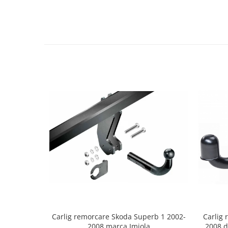
Covorase auto Lexus
Covorase auto Mazda
Covorase auto Mercedes
Covorase auto Mini
Covorase auto Mitsubishi
Covorase auto Nissan
Covorase auto Opel
Covorase auto Peugeot
Covorase auto Porsche
Covorase auto Renault
Covorase auto Saab
Covorase auto Seat
Covorase auto Skoda
Covorase auto Subaru
Covorase auto Suzuki
Covorase auto Toyota
Covorase auto Volvo
Carlig remorcare Skoda Superb 1 2002-
Carlig
2008 marca Imiola
2008 d