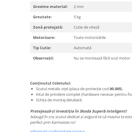
Carlige Polestar
Grosime material:
2 mm
Carlige Porsche
Greutate:
5 kg
Carlige Renault
Zonă protejată:
Cutie de viteză
Carlige Seat
Carlige Skoda
Motorizare:
Toate motorizările
Carlige SsangYong
Tip Cutie:
Automată
Carlige Subaru
Observații:
Nu se montează fără scut motor
Carlige Suzuki
Carlige Tesla
Carlige Toyota
Conținutul Coletului:
Scutul metalic oțel (placa de protecție cod
00.005
).
Carlige Volkswagen
Kitul de prindere complet (hardware necesar pentru fix
Schița de montaj detaliată.
Carlige Volvo
Carlige Xpeng
Protejează-ți investiția în Skoda Superb inteligent!
Adaugă în coș scutul dedicat și asigură-te că mașina ta es
Carlige Xpeng G6
perfect prin Karmaster.ro!
Carlige Xpeng G9
Informatii conformitate produs