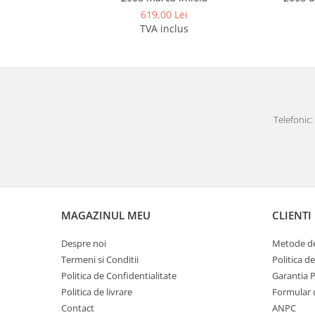
Covorase auto Vw
619,00 Lei
Cutii portbagaj
TVA inclus
Cutii portbagaj pt. bare
transversale
Echipamente
Generatoare curent portabile
Genti si rucsacuri
Telefonic: 
Accesorii genti-rucsacuri
Genti de umar
Genti laptop
Genti schi si snowboard
MAGAZINUL MEU
CLIENTI
Genti voiaj
Grilaje portbagaj auto
Despre noi
Metode de
Huse scaune auto
Termeni si Conditii
Politica d
Politica de Confidentialitate
Garantia 
Instalatii electrice
Politica de livrare
Formular 
Instalatii simple
Contact
ANPC