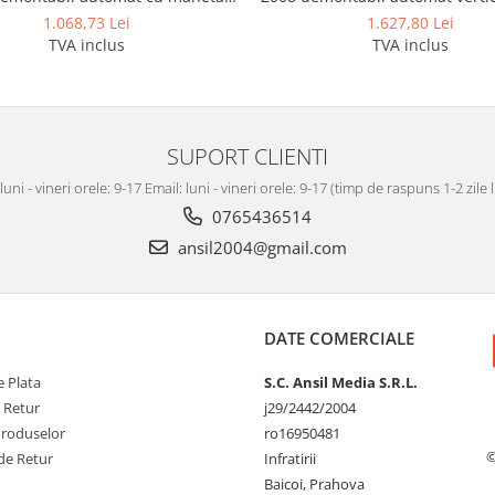
marca Autohak
Autohak
1.068,73 Lei
1.627,80 Lei
TVA inclus
TVA inclus
SUPORT CLIENTI
luni - vineri orele: 9-17 Email: luni - vineri orele: 9-17 (timp de raspuns 1-2 zile
0765436514
ansil2004@gmail.com
DATE COMERCIALE
 Plata
S.C. Ansil Media S.R.L.
e Retur
j29/2442/2004
Produselor
ro16950481
©
de Retur
Infratirii
Baicoi, Prahova