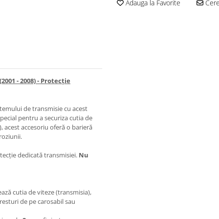
Adauga la Favorite
Cere 
001 - 2008) - Protecție
stemului de transmisie cu acest
pecial pentru a securiza cutia de
 acest accesoriu oferă o barieră
roziunii.
ecție dedicată transmisiei.
Nu
ază cutia de viteze (transmisia),
resturi de pe carosabil sau