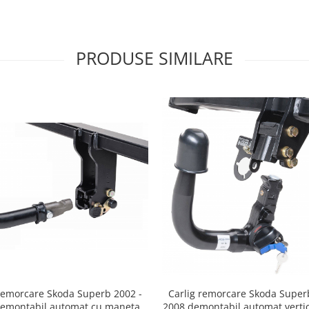
PRODUSE SIMILARE
 remorcare Skoda Superb 2002 -
Carlig remorcare Skoda Super
emontabil automat cu maneta
2008 demontabil automat verti