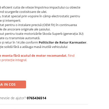
 eficient cutia de viteze împotriva impactului cu obiecte
d scurgerile costisitoare de ulei.
 tratat special prin vopsire în câmp electrostatic pentru
 și intemperii.
tat pentru o instalare precisă (OEM fit) în continuarea
e de ancorare originale ale șasiului.
ut pentru toate motorizările Skoda Superb (generația 3U)
otate cu transmisie automată.
e și retur în 14 zile conform
Politicilor de Retur Karmaster
.
ție solidă fără a adăuga masă inutilă vehiculului
e monta fără scutul de motor recomandat
, fiind
 protecție integral.
A IN COS
 nevoie de ajutor?
0765436514