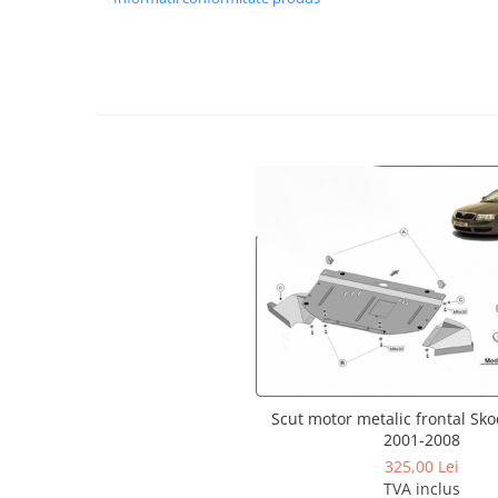
Covorase si tavite
Covorase auto
Covorase auto Alfa Romeo
Covorase auto Audi
Covorase auto Bmw
Covorase auto Chevrolet
Covorase auto Citroen
Covorase auto Dacia
Covorase auto Fiat
Covorase auto Ford
Covorase auto Honda
Covorase auto Hyundai
Covorase auto Isuzu
Covorase auto Iveco
Scut motor metalic frontal Sk
Covorase auto Jeep
2001-2008
Covorase auto Kia
325,00 Lei
Covorase auto Land Rover
TVA inclus