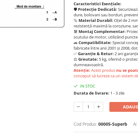
Caracteristici Esențiale:
🛡️
Protecție Dedicată:
Securizează
dure, bolovani sau borduri, prevenin
🔩
Material Durabil:
Oțel de 2 mm,
rezistență maximă la coroziune, sare
🛠️
Montaj Complementar:
Proiec
scutului de motor, utilizând punctel
🚗
Compatibilitate:
Special concep
fabricate între anii 2001 și 2008, d
✅
Garanție & Retur:
2 ani garanți
⚖️
Greutate:
5 kg, oferind o protec
dumneavoastră.
Atenție:
Acest produs
nu se poat
conceput să lucreze ca un sistem de
IN STOC
Durata de livrare:
1 - 3 zile
ADAUG
Cod Produs:
00005-Superb
Ai