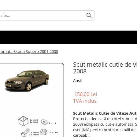
automata Skoda Superb 2001-2008
Scut metalic cutie de 
2008
Ansil
150,00 Lei
TVA inclus
Scut Metalic Cutie de Viteze Au
Protecție dedicată din oțel robust
2008) echipată cu cutie automată. S
esențială pentru protejarea băii de u
carosabil.