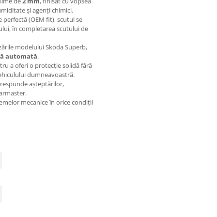
osime de
2 mm
, finisat cu vopsea
miditate și agenți chimici.
 perfectă (OEM fit), scutul se
ului, în completarea scutului de
zările modelului Skoda Superb,
eză automată
.
u a oferi o protecție solidă fără
vehiculului dumneavoastră.
orespunde așteptărilor,
Karmaster.
emelor mecanice în orice condiții