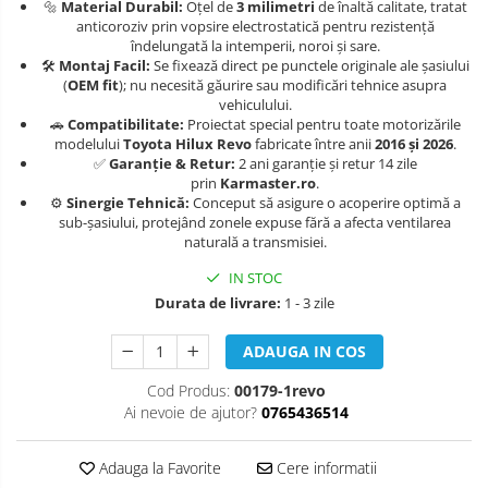
🔩
Material Durabil:
Oțel de
3 milimetri
de înaltă calitate, tratat
Carlige Isuzu
Covorase auto Suzuki
Scut motor Lancia
anticoroziv prin vopsire electrostatică pentru rezistență
îndelungată la intemperii, noroi și sare.
Covorase auto Toyota
Carlige Iveco
Scut motor Land-Rover
🛠️
Montaj Facil:
Se fixează direct pe punctele originale ale șasiului
Covorase auto Volvo
(
OEM fit
); nu necesită găurire sau modificări tehnice asupra
Carlige Jaecoo
Scut motor Leapmotor
vehiculului.
Covorase auto Vw
🚗
Compatibilitate:
Proiectat special pentru toate motorizările
Carlige Jaecoo 5
modelului
Toyota Hilux Revo
fabricate între anii
2016 și 2026
.
Scut motor Lexus
✅
Garanție & Retur:
2 ani garanție și retur 14 zile
Carlige Jaecoo 7
prin
Karmaster.ro
.
Scut motor MAN
Carlige Jaecoo E5
⚙️
Sinergie Tehnică:
Conceput să asigure o acoperire optimă a
sub-șasiului, protejând zonele expuse fără a afecta ventilarea
Scut motor Maxus
Carlige Jeep
naturală a transmisiei.
Scut motor Mazda
Carlige Kia
IN STOC
Durata de livrare:
1 - 3 zile
Scut motor Mercedes
Carlige Kia EV4
Carlige Kia EV5
Scut motor MG
ADAUGA IN COS
Carlige Kia PV5
Scut motor Mini
Cod Produs:
00179-1revo
Carlige Lada
Ai nevoie de ajutor?
0765436514
Scut motor Mitsubishi
Carlige Lancia
Scut motor Nissan
Adauga la Favorite
Cere informatii
Carlige Land Rover