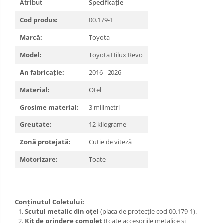
Atribut
Specificație
Carlige Xpeng
Cod produs:
00.179-1
Carlige Xpeng G6
Marcă:
Toyota
Carlige Xpeng G9
Model:
Toyota Hilux Revo
An fabricație:
2016 - 2026
Material:
Oțel
Grosime material:
3 milimetri
Greutate:
12 kilograme
Zonă protejată:
Cutie de viteză
Motorizare:
Toate
Conținutul Coletului:
Scutul metalic din oțel
(placa de protecție cod 00.179-1).
Kit de prindere complet
(toate accesoriile metalice și