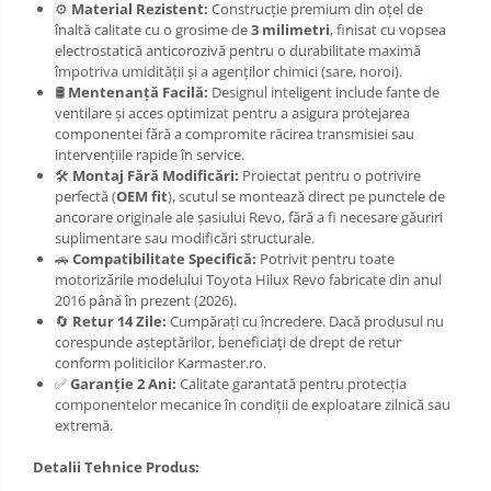
⚙️
Material Rezistent:
Construcție premium din oțel de
Scut motor Toyota
înaltă calitate cu o grosime de
3 milimetri
, finisat cu vopsea
Carlige Polestar
electrostatică anticorozivă pentru o durabilitate maximă
Scut motor Volvo
Carlige Porsche
împotriva umidității și a agenților chimici (sare, noroi).
Scut motor Volvo C40
🛢️
Mentenanță Facilă:
Designul inteligent include fante de
Carlige Renault
ventilare și acces optimizat pentru a asigura protejarea
Scut motor Volvo V90
componentei fără a compromite răcirea transmisiei sau
Scut motor Volvo XC40
Carlige Seat
intervențiile rapide în service.
🛠️
Montaj Fără Modificări:
Proiectat pentru o potrivire
Scut motor Vw
Carlige Skoda
perfectă (
OEM fit
), scutul se montează direct pe punctele de
ancorare originale ale șasiului Revo, fără a fi necesare găuriri
Carlige SsangYong
suplimentare sau modificări structurale.
🚗
Compatibilitate Specifică:
Potrivit pentru toate
Carlige Subaru
motorizările modelului Toyota Hilux Revo fabricate din anul
2016 până în prezent (2026).
Carlige Suzuki
🔄
Retur 14 Zile:
Cumpărați cu încredere. Dacă produsul nu
corespunde așteptărilor, beneficiați de drept de retur
Carlige Tesla
conform politicilor Karmaster.ro.
✅
Garanție 2 Ani:
Calitate garantată pentru protecția
Carlige Toyota
componentelor mecanice în condiții de exploatare zilnică sau
extremă.
Carlige Volkswagen
Detalii Tehnice Produs:
Carlige Volvo