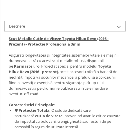
Scut motor Opel
Carlige Lexus
Scut motor Peugeot
Carlige MAN
Descriere
Scut motor Porsche
Carlige Mazda
Scut motor Renault
Scut Metalic Cutie de Viteze Toyota Hilux Revo (2016 -
Carlige Mercedes
Prezent) - Protecție Profesională 3mm
Scut motor SAAB
Carlige MG
Asigurați longevitatea și integritatea sistemelor vitale ale mașinii
Scut motor Seat
dumneavoastră cu acest scut metalic robust, disponibil
Carlige Mini
pe
Karmaster.ro
. Proiectat special pentru modelul
Toyota
Scut motor Skoda
Hilux Revo (2016 - prezent)
, acest accesoriu oferă o barieră de
Carlige Mitsubishi
neclintit împotriva șocurilor mecanice, a prafului și a coroziunii,
Scut motor Smart
fiind o investiție esențială pentru siguranța pick-up-ului
Carlige Nissan
dumneavoastră pe drumurile publice sau în cele mai dure
Scut motor SsangYong
aventuri off-road.
Carlige Omoda
Scut motor Subaru
Caracteristici Principale:
Carlige Opel
🛡️
Protecție Totală:
O soluție dedicată care
Scut motor Suzuki
securizează
cutia de viteze
, prevenind avariile critice cauzate
Carlige Peugeot
de impactul cu bolovani, crengi, gheață sau resturi de pe
Scut motor Tesla
carosabil în regim de utilizare intensă.
Carlige Plymouth