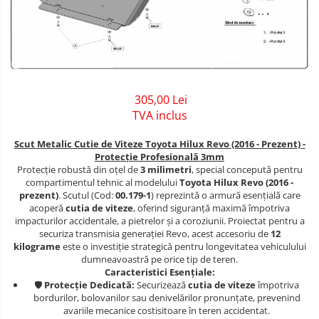
Covorase auto Jeep
Carlige Dacia
Scut motor DFSK
Covorase auto Kia
Carlige Daewoo
Scut motor Dodge
Covorase auto Land Rover
Covorase auto Lexus
Carlige Dodge
Scut motor EVO
Covorase auto Mazda
Carlige Dongfeng
Scut motor Fiat
305,00 Lei
Covorase auto Mercedes
TVA inclus
Covorase auto Mini
Carlige DR
Scut motor Ford
Covorase auto Mitsubishi
Scut Metalic Cutie de Viteze Toyota Hilux Revo (2016 - Prezent) -
Carlige DS
Scut motor Honda
Protecție Profesională 3mm
Covorase auto Nissan
Protecție robustă din oțel de
3 milimetri
, special concepută pentru
Carlige Ebro
Scut motor Hyundai
Covorase auto Opel
compartimentul tehnic al modelului
Toyota Hilux Revo (2016 -
prezent)
. Scutul (Cod:
00.179-1
) reprezintă o armură esențială care
Covorase auto Peugeot
Carlige Fiat
Scut motor Isuzu
acoperă
cutia de viteze
, oferind siguranță maximă împotriva
Covorase auto Porsche
impacturilor accidentale, a pietrelor și a coroziunii. Proiectat pentru a
Carlige Ford
Scut motor Iveco
securiza transmisia generației Revo, acest accesoriu de
12
Covorase auto Renault
kilograme
este o investiție strategică pentru longevitatea vehiculului
Carlige Honda
Scut motor Jeep
Covorase auto Saab
dumneavoastră pe orice tip de teren.
Caracteristici Esențiale:
Covorase auto Seat
Carlige Hyundai
Scut motor Kia
🛡️
Protecție Dedicată:
Securizează
cutia de viteze
împotriva
Covorase auto Skoda
bordurilor, bolovanilor sau denivelărilor pronunțate, prevenind
Carlige Infiniti
Scut motor Lada
avariile mecanice costisitoare în teren accidentat.
Covorase auto Subaru