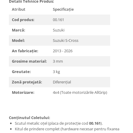
Detalii Tehnice Produs:
Atribut
Specificație
Cod produs:
00.161
Marcă:
Suzuki
Model:
Suzuki S-Cross
An fabricație:
2013 - 2026
Grosime material:
3 mm
Greutate:
3 kg
Zonă protejată:
Diferențial
Motorizare:
4x4 (Toate motorizările AllGrip)
Conținutul Coletului:
Scutul metalic oțel (placa de protecție cod
00.161
).
Kitul de prindere complet (hardware necesar pentru fixarea