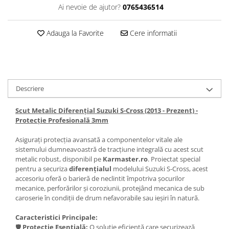
Ai nevoie de ajutor?
0765436514
Scut motor Smart
Carlige Mitsubishi
Scut motor SsangYong
Carlige Nissan
Adauga la Favorite
Cere informatii
Scut motor Subaru
Carlige Omoda
Scut motor Suzuki
Carlige Opel
Scut motor Tesla
Carlige Peugeot
Descriere
Scut motor Toyota
Carlige Plymouth
Scut motor Volvo
Carlige Polestar
Scut Metalic Diferențial Suzuki S-Cross (2013 - Prezent) -
Protecție Profesională 3mm
Scut motor Volvo C40
Carlige Porsche
Scut motor Volvo V90
Carlige Renault
Asigurați protecția avansată a componentelor vitale ale
sistemului dumneavoastră de tracțiune integrală cu acest scut
Scut motor Volvo XC40
Carlige Seat
metalic robust, disponibil pe
Karmaster.ro
. Proiectat special
Scut motor Vw
pentru a securiza
diferențialul
modelului Suzuki S-Cross, acest
Carlige Skoda
accesoriu oferă o barieră de neclintit împotriva șocurilor
Carlige SsangYong
mecanice, perforărilor și coroziunii, protejând mecanica de sub
caroserie în condiții de drum nefavorabile sau ieșiri în natură.
Carlige Subaru
Caracteristici Principale:
Carlige Suzuki
🛡️
Protecție Esențială:
O soluție eficientă care securizează