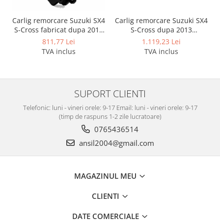
Carlig remorcare Suzuki SX4
Carlig remorcare Suzuki SX4
S-Cross dupa 2013
S-Cross fabricat dupa 2013
demontabil automat cu
marca Autohak
1.119,23 Lei
811,77 Lei
maneta marca Autohak
TVA inclus
TVA inclus
SUPORT CLIENTI
Telefonic: luni - vineri orele: 9-17 Email: luni - vineri orele: 9-17
(timp de raspuns 1-2 zile lucratoare)
0765436514
ansil2004@gmail.com
MAGAZINUL MEU
CLIENTI
DATE COMERCIALE