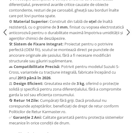
Carlige Tesla
diferențialul, prevenind avariile critice cauzate de obiecte
contondente, resturi de pe carosabil, gheață sau borduri înalte
Carlige Toyota
care pot lovi puntea spate.
⚙️
Material Superior:
Construit din tablă de
oțel
de înaltă
Carlige Volkswagen
rezistență, cu o grosime de
3 mm
, finisat cu vopsea electrostatică
Carlige Volvo
anticorozivă pentru o durabilitate maximă împotriva umidității și
agenților chimici de deszăpezire.
Carlige Xpeng
🛠️
Sistem de Fixare Integrat:
Proiectat pentru o potrivire
Carlige Xpeng G6
perfectă (OEM fit), scutul se montează direct pe punctele de
ancorare originale ale șasiului, fără a fi necesare modificări
Carlige Xpeng G9
structurale sau găuriri suplimentare.
🚗
Compatibilitate Precisă:
Potrivit pentru modelul Suzuki S-
Cross, variantele cu tracțiune integrală, fabricate începând cu
anul
2013 până în 2026
.
⚖️
Design Eficient:
Greutatea este de
3 kg
, oferind o protecție
solidă și specifică pentru zona diferențialului, fără a compromite
garda la sol sau eficiența consumului.
🔄
Retur 14 Zile:
Cumpărați fără griji. Dacă produsul nu
corespunde așteptărilor, beneficiați de drept de retur conform
Politicilor de Retur Karmaster.ro.
✅
Garanție 2 Ani:
Calitate garantată pentru protecția sistemelor
mecanice în orice condiții de drum.