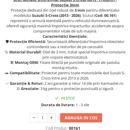
Carlige Jaecoo 7
Scut motor MAN
Covorase auto Toyota
Protecție 3mm
Carlige Jaecoo E5
Protecție dedicată din oțel robust de
3 mm
pentru diferențialul
Covorase auto Volvo
Scut motor Maxus
modelului
Suzuki S-Cross (2013 - 2026)
. Scutul (
Cod: 00.161
)
Carlige Jeep
Covorase auto Vw
Scut motor Mazda
reprezintă o armură esențială pentru vehiculul dumneavoastră,
Carlige Kia
oferind siguranță maximă împotriva impacturilor accidentale asupra
Scut motor Mercedes
componentelor vitale de sub mașină.
Carlige Kia EV4
Caracteristici Esențiale:
Scut motor MG
Carlige Kia EV5
🛡️
Protecție Eficientă:
Securizează diferențialul împotriva obiectelor
contondente sau a resturilor de pe carosabil.
Scut motor Mini
Carlige Kia PV5
🔩
Material Durabil:
Oțel de 3 mm, tratat special împotriva coroziunii
Scut motor Mitsubishi
Carlige Lada
prin vopsire electrostatică.
🛠️
Montaj OEM:
Fixare directă pe punctele originale ale șasiului,
Scut motor Nissan
Carlige Lancia
montaj intuitiv.
🚗
Compatibilitate:
Proiectat pentru toate motorizările 4x4 Suzuki S-
Scut motor Opel
Carlige Land Rover
Cross între anii 2013 și 2026.
Scut motor Peugeot
Carlige Lexus
✅
Garanție & Retur:
2 ani garanție și retur 14 zile prin Karmaster.ro.
⚖️
Greutate:
3 kg pentru o protecție punctuală și sigură.
Scut motor Porsche
Carlige MAN
IN STOC
Scut motor Renault
Carlige Mazda
Durata de livrare:
1 - 3 zile
Scut motor SAAB
Carlige Mercedes
ADAUGA IN COS
Scut motor Seat
Carlige MG
Scut motor Skoda
Cod Produs:
00161
Carlige Mini