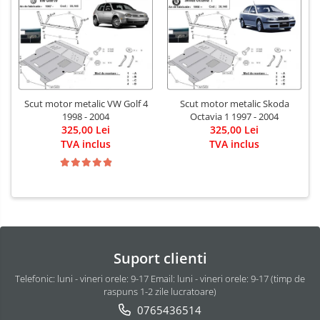
Carlige Xpeng
Carlige Xpeng G6
Carlige Xpeng G9
Scut motor metalic VW Golf 4
Scut motor metalic Skoda
1998 - 2004
Octavia 1 1997 - 2004
325,00 Lei
325,00 Lei
TVA inclus
TVA inclus
Suport clienti
Telefonic: luni - vineri orele: 9-17 Email: luni - vineri orele: 9-17 (timp de
raspuns 1-2 zile lucratoare)
0765436514