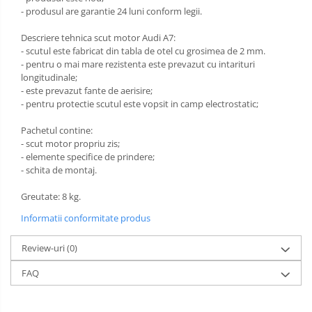
- produsul are garantie 24 luni conform legii.
Scut motor Opel
Carlige Lexus
Descriere tehnica scut motor Audi A7:
Scut motor Peugeot
Carlige MAN
- scutul este fabricat din tabla de otel cu grosimea de 2 mm.
Scut motor Porsche
- pentru o mai mare rezistenta este prevazut cu intarituri
Carlige Mazda
longitudinale;
Scut motor Renault
- este prevazut fante de aerisire;
Carlige Mercedes
- pentru protectie scutul este vopsit in camp electrostatic;
Scut motor SAAB
Carlige MG
Pachetul contine:
Scut motor Seat
- scut motor propriu zis;
Carlige Mini
- elemente specifice de prindere;
Scut motor Skoda
- schita de montaj.
Carlige Mitsubishi
Scut motor Smart
Greutate: 8 kg.
Carlige Nissan
Informatii conformitate produs
Scut motor SsangYong
Carlige Omoda
Scut motor Subaru
Review-uri
(0)
Carlige Opel
Scut motor Suzuki
FAQ
Carlige Peugeot
Scut motor Tesla
Carlige Plymouth