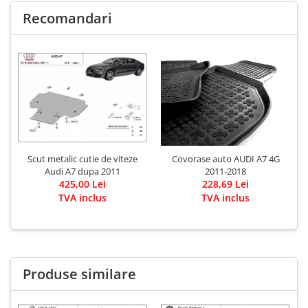
Scut motor Toyota
Recomandari
Carlige Polestar
Scut motor Volvo
Carlige Porsche
Scut motor Volvo C40
Carlige Renault
Scut motor Volvo V90
Scut motor Volvo XC40
Carlige Seat
Scut motor Vw
Carlige Skoda
Carlige SsangYong
Scut metalic cutie de viteze
Covorase auto AUDI A7 4G
Audi A7 dupa 2011
2011-2018
Carlige Subaru
425,00 Lei
228,69 Lei
Carlige Suzuki
TVA inclus
TVA inclus
Carlige Tesla
Carlige Toyota
Produse similare
Carlige Volkswagen
Carlige Volvo