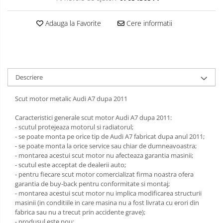
Carlige Isuzu
Covorase auto Suzuki
Scut motor Lancia
Adauga la Favorite
Cere informatii
Covorase auto Toyota
Carlige Iveco
Scut motor Land-Rover
Covorase auto Volvo
Carlige Jaecoo
Scut motor Leapmotor
Covorase auto Vw
Carlige Jaecoo 5
Scut motor Lexus
Carlige Jaecoo 7
Descriere
Scut motor MAN
Carlige Jaecoo E5
Scut motor metalic Audi A7 dupa 2011
Scut motor Maxus
Carlige Jeep
Caracteristici generale scut motor Audi A7 dupa 2011:
Scut motor Mazda
Carlige Kia
- scutul protejeaza motorul si radiatorul;
- se poate monta pe orice tip de Audi A7 fabricat dupa anul 2011;
Scut motor Mercedes
Carlige Kia EV4
- se poate monta la orice service sau chiar de dumneavoastra;
Carlige Kia EV5
- montarea acestui scut motor nu afecteaza garantia masinii;
Scut motor MG
- scutul este acceptat de dealerii auto;
Carlige Kia PV5
- pentru fiecare scut motor comercializat firma noastra ofera
Scut motor Mini
Carlige Lada
garantia de buy-back pentru conformitate si montaj;
- montarea acestui scut motor nu implica modificarea structurii
Scut motor Mitsubishi
Carlige Lancia
masinii (in conditiile in care masina nu a fost livrata cu erori din
fabrica sau nu a trecut prin accidente grave);
Scut motor Nissan
Carlige Land Rover
- produsul este nou;