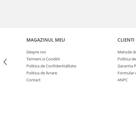
Carlige Polestar
Carlige Porsche
Carlige Renault
Carlige Seat
Carlige Skoda
MAGAZINUL MEU
CLIENTI
Carlige SsangYong
Despre noi
Metode de
Carlige Subaru
Termeni si Conditii
Politica d
Politica de Confidentialitate
Garantia 
Carlige Suzuki
Politica de livrare
Formular 
Carlige Tesla
Contact
ANPC
Carlige Toyota
Carlige Volkswagen
Carlige Volvo
Carlige Xpeng
Carlige Xpeng G6
Carlige Xpeng G9