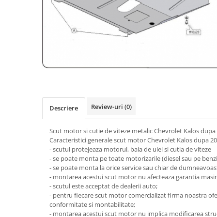
Carlige BYD
Carlige Cadillac
Carlige Chery
Carlige Chevrolet
Carlige Chrysler
Carlige Citroen
Carlige Dacia
Review-uri
(0)
Descriere
Carlige Daewoo
Carlige Dodge
Scut motor si cutie de viteze metalic Chevrolet Kalos dupa
Caracteristici generale scut motor Chevrolet Kalos dupa 20
Carlige Dongfeng
- scutul protejeaza motorul, baia de ulei si cutia de viteze
Carlige DR
- se poate monta pe toate motorizarile (diesel sau pe benzin
- se poate monta la orice service sau chiar de dumneavoas
Carlige DS
- montarea acestui scut motor nu afecteaza garantia masin
Carlige Ebro
- scutul este acceptat de dealerii auto;
- pentru fiecare scut motor comercializat firma noastra o
Carlige Fiat
conformitate si montabilitate;
- montarea acestui scut motor nu implica modificarea structu
Carlige Ford