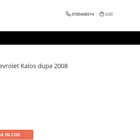
0765436514
0,00
evrolet Kalos dupa 2008
A IN COS