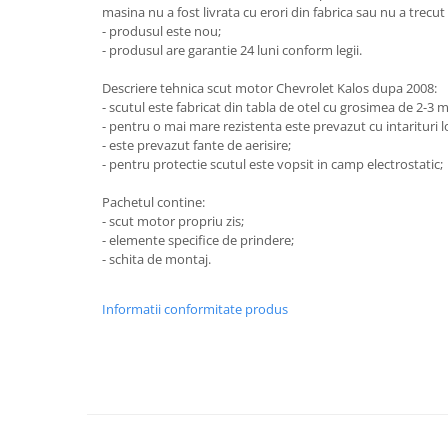
masina nu a fost livrata cu erori din fabrica sau nu a trecut
Carlige Honda
- produsul este nou;
- produsul are garantie 24 luni conform legii.
Carlige Hyundai
Descriere tehnica scut motor Chevrolet Kalos dupa 2008:
Carlige Infiniti
- scutul este fabricat din tabla de otel cu grosimea de 2-3 
Carlige Isuzu
- pentru o mai mare rezistenta este prevazut cu intarituri l
- este prevazut fante de aerisire;
Carlige Iveco
- pentru protectie scutul este vopsit in camp electrostatic;
Carlige Jaecoo
Pachetul contine:
Carlige Jaecoo 5
- scut motor propriu zis;
- elemente specifice de prindere;
Carlige Jaecoo 7
- schita de montaj.
Carlige Jaecoo E5
Carlige Jeep
Informatii conformitate produs
Carlige Kia
Carlige Kia EV4
Carlige Kia EV5
Carlige Kia PV5
Carlige Lada