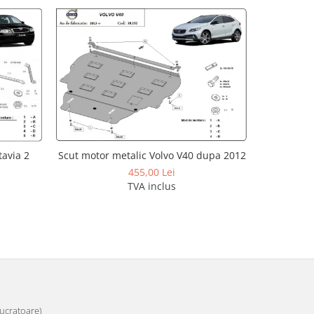
avia 2
Scut motor metalic Volvo V40 dupa 2012
Scut moto
455,00 Lei
TVA inclus
 lucratoare)