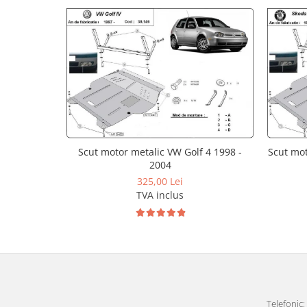
Carlige Lancia
Carlige Land Rover
Carlige Lexus
Carlige MAN
Carlige Mazda
Carlige Mercedes
Carlige MG
Scut motor metalic VW Golf 4 1998 -
Scut mot
Carlige Mini
2004
Carlige Mitsubishi
325,00 Lei
TVA inclus
Carlige Nissan
Carlige Omoda
Carlige Opel
Carlige Peugeot
Carlige Plymouth
Telefonic: 