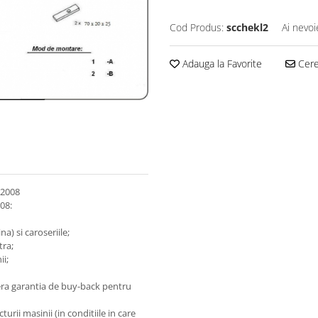
Cod Produs:
scchekl2
Ai nevoi
Adauga la Favorite
Cere 
 2008
08:
a) si caroseriile;
tra;
ii;
fera garantia de buy-back pentru
rii masinii (in conditiile in care