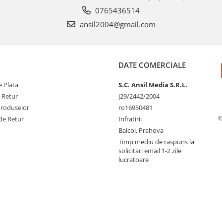
0765436514
ansil2004@gmail.com
DATE COMERCIALE
 Plata
S.C. Ansil Media S.R.L.
e Retur
j29/2442/2004
Produselor
ro16950481
©
de Retur
Infratirii
Baicoi, Prahova
Timp mediu de raspuns la
solicitari email 1-2 zile
lucratoare