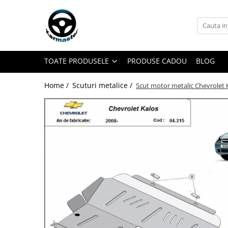
Toate Produsele
Accesorii carlige de remorcare
TOATE PRODUSELE
PRODUSE CADOU
BLOG
Accesorii cutii portbagaj
Accesorii remorci
Home /
Scuturi metalice /
Scut motor metalic Chevrolet 
Amortizoare osie remorci
Cabluri de frana remorci
Cuple remorci
Saboti frana remorci
Carlige de remorcare
Carlige Alfa Romeo
Carlige Alpine
Carlige Audi
Carlige Bmw