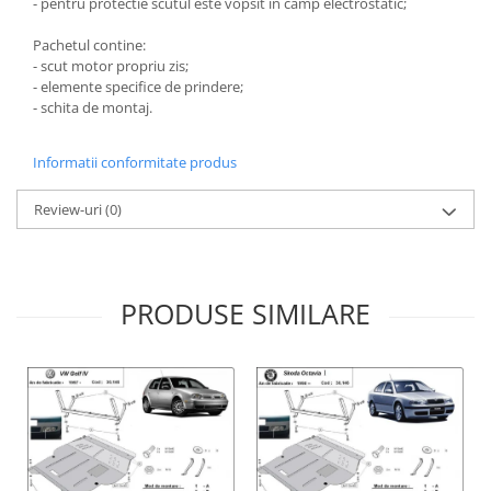
- pentru protectie scutul este vopsit in camp electrostatic;
Carlige Lancia
Pachetul contine:
Carlige Land Rover
- scut motor propriu zis;
Carlige Lexus
- elemente specifice de prindere;
- schita de montaj.
Carlige MAN
Carlige Mazda
Informatii conformitate produs
Carlige Mercedes
Review-uri
(0)
Carlige MG
Carlige Mini
Carlige Mitsubishi
PRODUSE SIMILARE
Carlige Nissan
Carlige Omoda
Carlige Opel
Carlige Peugeot
Carlige Plymouth