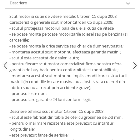
Descriere
Carlige Honda
Scut motor si cutie de viteze metalic Citroen C5 dupa 2008
Carlige Hyundai
Caracteristici generale scut motor Citroen C5 dupa 2008:
Carlige Infiniti
- scutul protejeaza motorul, baia de ulei si cutia de viteze
- se poate monta pe toate motorizarile (diesel sau pe benzina) si
Carlige Isuzu
caroseriile;
- se poate monta la orice service sau chiar de dumneavoastra;
Carlige Iveco
- montarea acestui scut motor nu afecteaza garantia masinii;
Carlige Jaecoo
- scutul este acceptat de dealerii auto;
- pentru fiecare scut motor comercializat firma noastra ofera
Carlige Jaecoo 5
garantia de buy-back pentru conformitate si montabilitate;
Carlige Jaecoo 7
- montarea acestui scut motor nu implica modificarea structurii
masinii (in conditiile in care masina nu a fost livrata cu erori din
Carlige Jaecoo E5
fabrica sau nu a trecut prin accidente grave);
Carlige Jeep
- produsul este nou;
- produsul are garantie 24 luni conform legii.
Carlige Kia
Carlige Kia EV4
Descriere tehnica scut motor Citroen C5 dupa 2008:
- scutul este fabricat din tabla de otel cu grosimea de 2-3 mm.
Carlige Kia EV5
- pentru o mai mare rezistenta este prevazut cu intarituri
Carlige Kia PV5
longitudinale;
Carlige Lada
- este prevazut fante de aerisire;