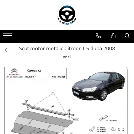
Toate Produsele
Accesorii carlige de remorcare
Accesorii cutii portbagaj
Accesorii remorci
Scut motor metalic Citroen C5 dupa 2008
Amortizoare osie remorci
Ansil
Cabluri de frana remorci
Cuple remorci
Saboti frana remorci
Carlige de remorcare
Carlige Alfa Romeo
Carlige Alpine
Carlige Audi
Carlige Bmw