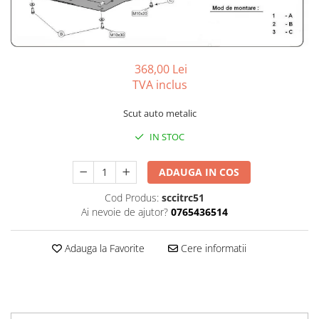
Carlige BYD
Carlige Cadillac
Carlige Chery
368,00 Lei
Carlige Chevrolet
TVA inclus
Carlige Chrysler
Scut auto metalic
Carlige Citroen
IN STOC
Carlige Dacia
Carlige Daewoo
ADAUGA IN COS
Carlige Dodge
Cod Produs:
sccitrc51
Carlige Dongfeng
Ai nevoie de ajutor?
0765436514
Carlige DR
Adauga la Favorite
Cere informatii
Carlige DS
Carlige Ebro
Carlige Fiat
Carlige Ford