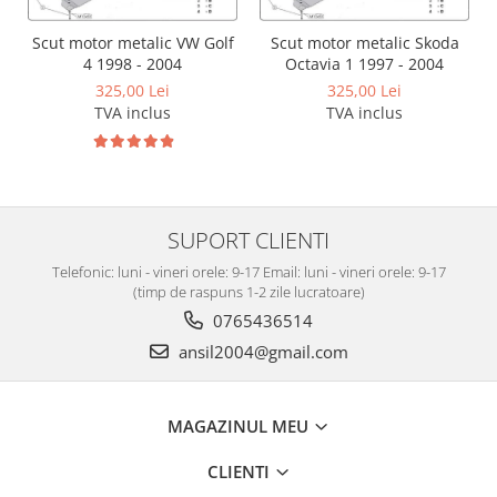
Carlige Polestar
Carlige Porsche
Scut motor metalic VW Golf
Scut motor metalic Skoda
4 1998 - 2004
Octavia 1 1997 - 2004
Carlige Renault
325,00 Lei
325,00 Lei
Carlige Seat
TVA inclus
TVA inclus
Carlige Skoda
Carlige SsangYong
Carlige Subaru
SUPORT CLIENTI
Carlige Suzuki
Telefonic: luni - vineri orele: 9-17 Email: luni - vineri orele: 9-17
Carlige Tesla
(timp de raspuns 1-2 zile lucratoare)
Carlige Toyota
0765436514
Carlige Volkswagen
ansil2004@gmail.com
Carlige Volvo
Carlige Xpeng
MAGAZINUL MEU
Carlige Xpeng G6
CLIENTI
Carlige Xpeng G9