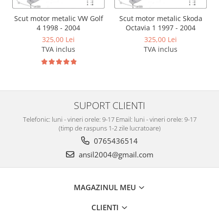
Carlige Tesla
Scut motor metalic VW Golf
Scut motor metalic Skoda
Carlige Toyota
4 1998 - 2004
Octavia 1 1997 - 2004
Carlige Volkswagen
325,00 Lei
325,00 Lei
TVA inclus
TVA inclus
Carlige Volvo
Carlige Xpeng
Carlige Xpeng G6
Carlige Xpeng G9
SUPORT CLIENTI
Telefonic: luni - vineri orele: 9-17 Email: luni - vineri orele: 9-17
(timp de raspuns 1-2 zile lucratoare)
0765436514
ansil2004@gmail.com
MAGAZINUL MEU
CLIENTI