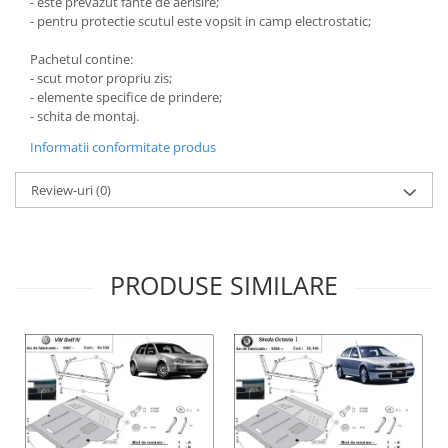
- este prevazut fante de aerisire;
- pentru protectie scutul este vopsit in camp electrostatic;
Scut motor Smart
Carlige Mitsubishi
Scut motor SsangYong
Carlige Nissan
Pachetul contine:
- scut motor propriu zis;
Scut motor Subaru
Carlige Omoda
- elemente specifice de prindere;
- schita de montaj.
Scut motor Suzuki
Carlige Opel
Informatii conformitate produs
Scut motor Tesla
Carlige Peugeot
Scut motor Toyota
Carlige Plymouth
Review-uri
(0)
Scut motor Volvo
Carlige Polestar
Scut motor Volvo C40
Carlige Porsche
Scut motor Volvo V90
Carlige Renault
PRODUSE SIMILARE
Scut motor Volvo XC40
Carlige Seat
Scut motor Vw
Carlige Skoda
Carlige SsangYong
Carlige Subaru
Carlige Suzuki