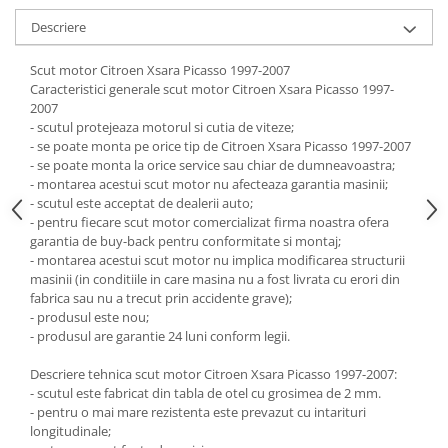
Carlige Jaecoo 7
Scut motor MAN
Covorase auto Toyota
Descriere
Carlige Jaecoo E5
Covorase auto Volvo
Scut motor Maxus
Carlige Jeep
Covorase auto Vw
Scut motor Mazda
Scut motor Citroen Xsara Picasso 1997-2007
Carlige Kia
Caracteristici generale scut motor Citroen Xsara Picasso 1997-
Scut motor Mercedes
2007
Carlige Kia EV4
- scutul protejeaza motorul si cutia de viteze;
Scut motor MG
Carlige Kia EV5
- se poate monta pe orice tip de Citroen Xsara Picasso 1997-2007
Scut motor Mini
- se poate monta la orice service sau chiar de dumneavoastra;
Carlige Kia PV5
- montarea acestui scut motor nu afecteaza garantia masinii;
Scut motor Mitsubishi
Carlige Lada
- scutul este acceptat de dealerii auto;
- pentru fiecare scut motor comercializat firma noastra ofera
Scut motor Nissan
Carlige Lancia
garantia de buy-back pentru conformitate si montaj;
Scut motor Opel
Carlige Land Rover
- montarea acestui scut motor nu implica modificarea structurii
masinii (in conditiile in care masina nu a fost livrata cu erori din
Scut motor Peugeot
Carlige Lexus
fabrica sau nu a trecut prin accidente grave);
Scut motor Porsche
- produsul este nou;
Carlige MAN
- produsul are garantie 24 luni conform legii.
Scut motor Renault
Carlige Mazda
Descriere tehnica scut motor Citroen Xsara Picasso 1997-2007:
Scut motor SAAB
Carlige Mercedes
- scutul este fabricat din tabla de otel cu grosimea de 2 mm.
Scut motor Seat
Carlige MG
- pentru o mai mare rezistenta este prevazut cu intarituri
longitudinale;
Scut motor Skoda
Carlige Mini