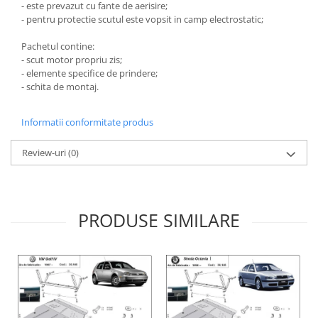
- este prevazut cu fante de aerisire;
Scut motor Smart
Carlige Mitsubishi
- pentru protectie scutul este vopsit in camp electrostatic;
Scut motor SsangYong
Carlige Nissan
Pachetul contine:
- scut motor propriu zis;
Scut motor Subaru
Carlige Omoda
- elemente specifice de prindere;
Scut motor Suzuki
Carlige Opel
- schita de montaj.
Scut motor Tesla
Carlige Peugeot
Informatii conformitate produs
Scut motor Toyota
Carlige Plymouth
Scut motor Volvo
Carlige Polestar
Review-uri
(0)
Scut motor Volvo C40
Carlige Porsche
Scut motor Volvo V90
Carlige Renault
Scut motor Volvo XC40
PRODUSE SIMILARE
Carlige Seat
Scut motor Vw
Carlige Skoda
Carlige SsangYong
Carlige Subaru
Carlige Suzuki