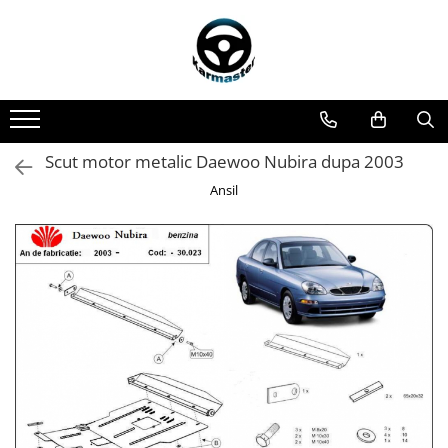
Toate Produsele
Accesorii carlige de remorcare
Accesorii cutii portbagaj
Accesorii remorci
Scut motor metalic Daewoo Nubira dupa 2003
Amortizoare osie remorci
Ansil
Cabluri de frana remorci
Cuple remorci
Saboti frana remorci
Carlige de remorcare
Carlige Alfa Romeo
Carlige Alpine
Carlige Audi
Carlige Bmw