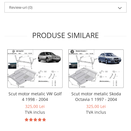
Carlige Lancia
Review-uri
(0)
Carlige Land Rover
Carlige Lexus
Carlige MAN
PRODUSE SIMILARE
Carlige Mazda
Carlige Mercedes
Carlige MG
Carlige Mini
Carlige Mitsubishi
Carlige Nissan
Scut motor metalic VW Golf
Scut motor metalic Skoda
Carlige Omoda
4 1998 - 2004
Octavia 1 1997 - 2004
Carlige Opel
325,00 Lei
325,00 Lei
TVA inclus
TVA inclus
Carlige Peugeot
Carlige Plymouth