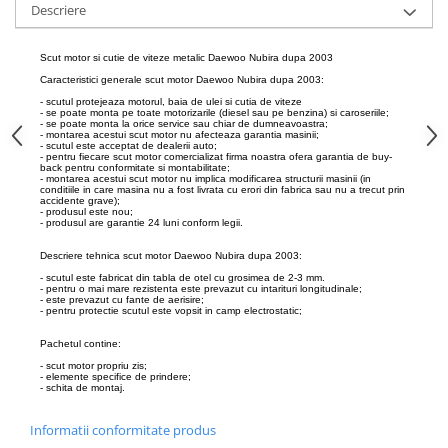
Descriere
Carlige Honda
Carlige Hyundai
Scut motor si cutie de viteze metalic Daewoo Nubira dupa 2003
Caracteristici generale scut motor Daewoo Nubira dupa 2003:
Carlige Infiniti
- scutul protejeaza motorul, baia de ulei si cutia de viteze
- se poate monta pe toate motorizarile (diesel sau pe benzina) si caroseriile;
Carlige Isuzu
- se poate monta la orice service sau chiar de dumneavoastra;
- montarea acestui scut motor nu afecteaza garantia masinii;
- scutul este acceptat de dealerii auto;
Carlige Iveco
- pentru fiecare scut motor comercializat firma noastra ofera garantia de buy-
back pentru conformitate si montabilitate;
- montarea acestui scut motor nu implica modificarea structurii masinii (in
Carlige Jaecoo
conditiile in care masina nu a fost livrata cu erori din fabrica sau nu a trecut prin
accidente grave);
Carlige Jaecoo 5
- produsul este nou;
- produsul are garantie 24 luni conform legii.
Carlige Jaecoo 7
Descriere tehnica scut motor Daewoo Nubira dupa 2003:
Carlige Jaecoo E5
- scutul este fabricat din tabla de otel cu grosimea de 2-3 mm.
- pentru o mai mare rezistenta este prevazut cu intarituri longitudinale;
Carlige Jeep
- este prevazut cu fante de aerisire;
- pentru protectie scutul este vopsit in camp electrostatic;
Carlige Kia
Pachetul contine:
Carlige Kia EV4
- scut motor propriu zis;
- elemente specifice de prindere;
Carlige Kia EV5
- schita de montaj.
Carlige Kia PV5
Informatii conformitate produs
Carlige Lada