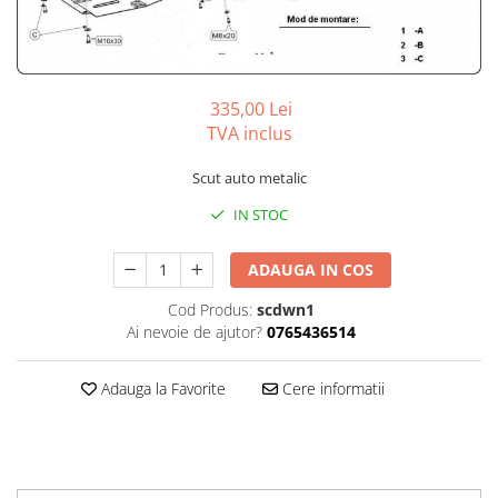
Carlige BYD
Carlige Cadillac
Carlige Chery
335,00 Lei
Carlige Chevrolet
TVA inclus
Carlige Chrysler
Scut auto metalic
Carlige Citroen
IN STOC
Carlige Dacia
Carlige Daewoo
ADAUGA IN COS
Carlige Dodge
Cod Produs:
scdwn1
Carlige Dongfeng
Ai nevoie de ajutor?
0765436514
Carlige DR
Adauga la Favorite
Cere informatii
Carlige DS
Carlige Ebro
Carlige Fiat
Carlige Ford