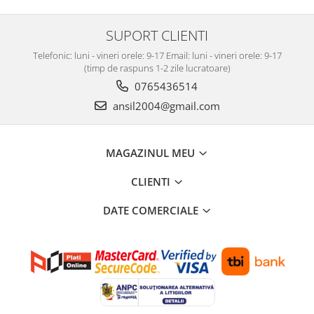
Carlige Polestar
Carlige Porsche
SUPORT CLIENTI
Carlige Renault
Telefonic: luni - vineri orele: 9-17 Email: luni - vineri orele: 9-17
Carlige Seat
(timp de raspuns 1-2 zile lucratoare)
0765436514
Carlige Skoda
ansil2004@gmail.com
Carlige SsangYong
Carlige Subaru
MAGAZINUL MEU
Carlige Suzuki
Carlige Tesla
CLIENTI
Carlige Toyota
DATE COMERCIALE
Carlige Volkswagen
Carlige Volvo
Carlige Xpeng
Carlige Xpeng G6
Carlige Xpeng G9