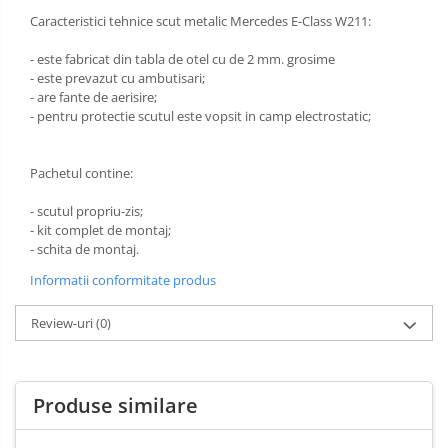
Scut motor Opel
Caracteristici tehnice scut metalic Mercedes E-Class W211:
Carlige Lexus
Scut motor Peugeot
- este fabricat din tabla de otel cu de 2 mm. grosime
Carlige MAN
- este prevazut cu ambutisari;
Scut motor Porsche
- are fante de aerisire;
Carlige Mazda
- pentru protectie scutul este vopsit in camp electrostatic;
Scut motor Renault
Carlige Mercedes
Scut motor SAAB
Pachetul contine:
Carlige MG
Scut motor Seat
- scutul propriu-zis;
Carlige Mini
- kit complet de montaj;
Scut motor Skoda
- schita de montaj.
Carlige Mitsubishi
Scut motor Smart
Informatii conformitate produs
Carlige Nissan
Scut motor SsangYong
Review-uri
(0)
Carlige Omoda
Scut motor Subaru
Carlige Opel
Scut motor Suzuki
Produse similare
Carlige Peugeot
Scut motor Tesla
Carlige Plymouth