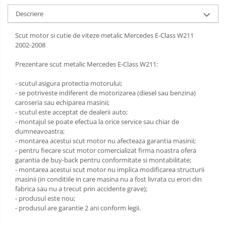
Carlige Isuzu
Covorase auto Suzuki
Scut motor Lancia
Descriere
Covorase auto Toyota
Carlige Iveco
Scut motor Land-Rover
Scut motor si cutie de viteze metalic Mercedes E-Class W211
Covorase auto Volvo
2002-2008
Carlige Jaecoo
Scut motor Leapmotor
Covorase auto Vw
Carlige Jaecoo 5
Prezentare scut metalic Mercedes E-Class W211:
Scut motor Lexus
Carlige Jaecoo 7
- scutul asigura protectia motorului;
Scut motor MAN
Carlige Jaecoo E5
- se potriveste indiferent de motorizarea (diesel sau benzina)
caroseria sau echiparea masinii;
Scut motor Maxus
Carlige Jeep
- scutul este acceptat de dealerii auto;
- montajul se poate efectua la orice service sau chiar de
Scut motor Mazda
Carlige Kia
dumneavoastra;
- montarea acestui scut motor nu afecteaza garantia masinii;
Scut motor Mercedes
Carlige Kia EV4
- pentru fiecare scut motor comercializat firma noastra ofera
Carlige Kia EV5
garantia de buy-back pentru conformitate si montabilitate;
Scut motor MG
Carlige Kia PV5
- montarea acestui scut motor nu implica modificarea structurii
Scut motor Mini
masinii (in conditiile in care masina nu a fost livrata cu erori din
Carlige Lada
fabrica sau nu a trecut prin accidente grave);
Scut motor Mitsubishi
- produsul este nou;
Carlige Lancia
- produsul are garantie 2 ani conform legii.
Scut motor Nissan
Carlige Land Rover