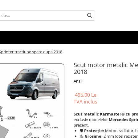
printer tractiune spate dupa 2018
Scut motor metalic Me
2018
Ansil
495,00 Lei
TVA inclus
Scut metalic Karmaster® cu prot
exclusiv modelelor
Mercedes Spri
prezent.
🛡️
Protecție:
Motor, radiator, b
💪
Grosime:
2 mm (oțel rezisten