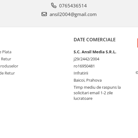
0765436514
ansil2004@gmail.com
DATE COMERCIALE
 Plata
S.C. Ansil Media S.R.L.
e Retur
j29/2442/2004
Produselor
ro16950481
©
de Retur
Infratirii
Baicoi, Prahova
Timp mediu de raspuns la
solicitari email 1-2 zile
lucratoare