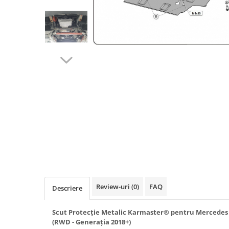
Carlige BYD
Carlige Cadillac
Carlige Chery
Carlige Chevrolet
Carlige Chrysler
Carlige Citroen
Carlige Dacia
Carlige Daewoo
Carlige Dodge
Carlige Dongfeng
Carlige DR
Carlige DS
Review-uri
(0)
FAQ
Descriere
Carlige Ebro
Carlige Fiat
Scut Protecție Metalic Karmaster® pentru Mercedes 
(RWD - Generația 2018+)
Carlige Ford