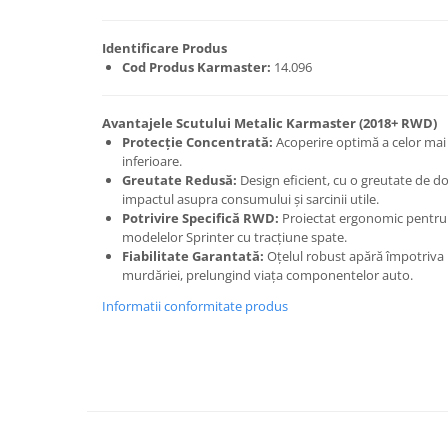
Carlige Lancia
Carlige Land Rover
Identificare Produs
Cod Produs Karmaster:
14.096
Carlige Lexus
Carlige MAN
Avantajele Scutului Metalic Karmaster (2018+ RWD)
Carlige Mazda
Protecție Concentrată:
Acoperire optimă a celor mai 
inferioare.
Carlige Mercedes
Greutate Redusă:
Design eficient, cu o greutate de d
impactul asupra consumului și sarcinii utile.
Carlige MG
Potrivire Specifică RWD:
Proiectat ergonomic pentru a
Carlige Mini
modelelor Sprinter cu tracțiune spate.
Fiabilitate Garantată:
Oțelul robust apără împotriva i
Carlige Mitsubishi
murdăriei, prelungind viața componentelor auto.
Carlige Nissan
Informatii conformitate produs
Carlige Omoda
Carlige Opel
Carlige Peugeot
Carlige Plymouth