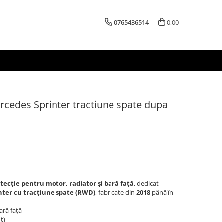
0765436514
0,00
rcedes Sprinter tractiune spate dupa
ecție pentru motor, radiator și bară față
, dedicat
nter cu tracțiune spate (RWD)
, fabricate din
2018
până în
ară față
t)