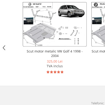
Carlige Polestar
Carlige Porsche
Carlige Renault
Carlige Seat
Carlige Skoda
Carlige SsangYong
Carlige Subaru
Carlige Suzuki
Scut motor metalic VW Golf 4 1998 -
Scut mot
2004
Carlige Tesla
325,00 Lei
Carlige Toyota
TVA inclus
Carlige Volkswagen
Carlige Volvo
Carlige Xpeng
Carlige Xpeng G6
Carlige Xpeng G9
Telefonic: 