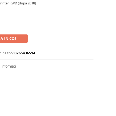
printer RWD (după 2018)
A IN COS
e ajutor?
0765436514
informatii