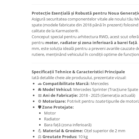
Carlige Honda
Protecție Esențială și Robustă pentru Noua Generaț
Carlige Hyundai
Asigură securitatea componentelor vitale ale noului tău M
spate (modele fabricate din 2018 până în prezent) folosind 
Carlige Infiniti
calitate de la Karmaster®.
Conceput special pentru arhitectura RWD, acest scut oferă 
Carlige Isuzu
pentru
motor, radiator și zona inferioară a barei față
.
Carlige Iveco
mm, este soluția ideală pentru a preveni avariile cauzate de
rutiere, menținând vehiculul în condiții optime de funcțion
Carlige Jaecoo
Carlige Jaecoo 5
Specificații Tehnice & Caracteristici Principale
Carlige Jaecoo 7
Iată detaliile cheie ale produsului, prezentate vizual:
Carlige Jaecoo E5
🚗
Compatibilitate Marcă:
Mercedes
🚘
Model Vehicul:
Mercedes Sprinter (Tracțiune Spate
Carlige Jeep
📅
Ani de Fabricație:
2018 - 2025 (Generația actuală)
Carlige Kia
⚙️
Motorizare:
Potrivit pentru
toate
tipurile de motori
🛡️
Zone Protejate:
Carlige Kia EV4
Motor
Carlige Kia EV5
Radiator
Bara față (zona inferioară)
Carlige Kia PV5
💪
Material & Grosime:
Oțel superior de 2 mm
Carlige Lada
⚖️
Greutate Produs:
10 kg