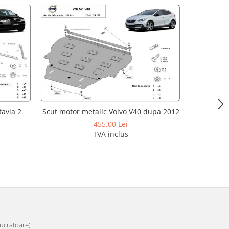
avia 2
Scut motor metalic Volvo V40 dupa 2012
Scut motor
455,00 Lei
TVA inclus
 lucratoare)