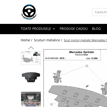
Toate Produsele
Accesorii carlige de remorcare
TOATE PRODUSELE
PRODUSE CADOU
BLOG
Accesorii cutii portbagaj
Accesorii remorci
Home /
Scuturi metalice /
Scut motor metalic Mercedes S
Amortizoare osie remorci
Cabluri de frana remorci
Cuple remorci
Saboti frana remorci
Carlige de remorcare
Carlige Alfa Romeo
Carlige Alpine
Carlige Audi
Carlige Bmw