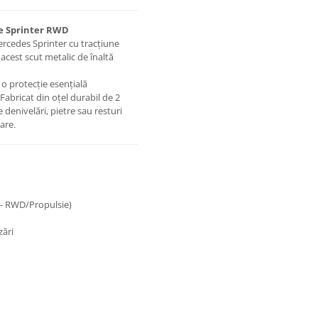
ie Sprinter RWD
ercedes Sprinter cu tracțiune
acest scut metalic de înaltă
o protecție esențială
 Fabricat din oțel durabil de 2
 denivelări, pietre sau resturi
are.
 - RWD/Propulsie)
zări