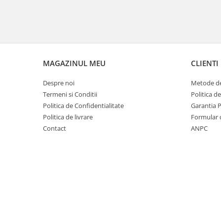
Covorase si tavite
Covorase auto
Covorase auto Alfa Romeo
Covorase auto Audi
Covorase auto Bmw
MAGAZINUL MEU
CLIENTI
Covorase auto Chevrolet
Despre noi
Metode de
Covorase auto Citroen
Termeni si Conditii
Politica d
Covorase auto Dacia
Politica de Confidentialitate
Garantia 
Covorase auto Fiat
Politica de livrare
Formular 
Covorase auto Ford
Contact
ANPC
Covorase auto Honda
Covorase auto Hyundai
Covorase auto Isuzu
Covorase auto Iveco
Covorase auto Jeep
Covorase auto Kia
Covorase auto Land Rover