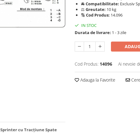
🚘
Compatibilitate:
Exclusiv S
⚖️
Greutate:
10 kg
🔢
Cod Produs:
14.096
IN STOC
Durata de livrare:
1 - 3 zile
ADAUG
Cod Produs:
14096
Ai nevoie d
Adauga la Favorite
Cere 
Sprinter cu Tracțiune Spate