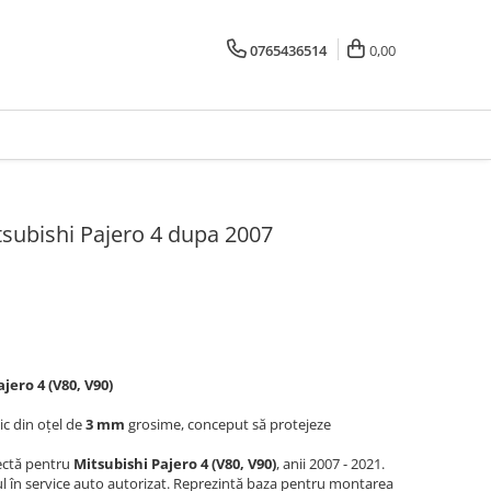
0765436514
0,00
tsubishi Pajero 4 dupa 2007
jero 4 (V80, V90)
c din oțel de
3 mm
grosime, conceput să protejeze
ectă pentru
Mitsubishi Pajero 4 (V80, V90)
, anii 2007 - 2021.
în service auto autorizat. Reprezintă baza pentru montarea