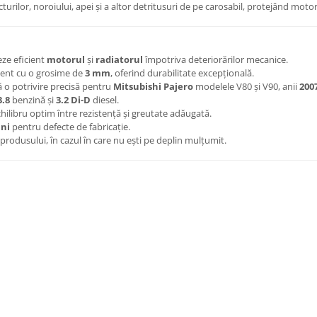
urilor, noroiului, apei și a altor detritusuri de pe carosabil, protejând motoru
eze eficient
motorul
și
radiatorul
împotriva deteriorărilor mecanice.
stent cu o grosime de
3 mm
, oferind durabilitate excepțională.
ă o potrivire precisă pentru
Mitsubishi Pajero
modelele V80 și V90, anii
2007
3.8
benzină și
3.2 Di-D
diesel.
hilibru optim între rezistență și greutate adăugată.
ani
pentru defecte de fabricație.
produsului, în cazul în care nu ești pe deplin mulțumit.