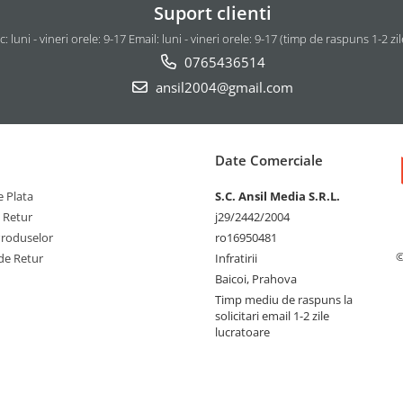
Suport clienti
c: luni - vineri orele: 9-17 Email: luni - vineri orele: 9-17 (timp de raspuns 1-2 zi
0765436514
ansil2004@gmail.com
Date Comerciale
 Plata
S.C. Ansil Media S.R.L.
e Retur
j29/2442/2004
Produselor
ro16950481
©
de Retur
Infratirii
Baicoi, Prahova
Timp mediu de raspuns la
solicitari email 1-2 zile
lucratoare