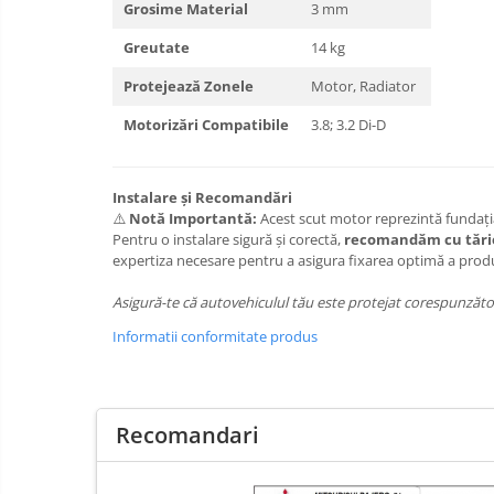
Grosime Material
3 mm
Carlige Land Rover
Greutate
14 kg
Carlige Lexus
Protejează Zonele
Motor, Radiator
Carlige MAN
Motorizări Compatibile
3.8; 3.2 Di-D
Carlige Mazda
Carlige Mercedes
Instalare și Recomandări
Carlige MG
⚠️
Notă Importantă:
Acest scut motor reprezintă fundația
Carlige Mini
Pentru o instalare sigură și corectă,
recomandăm cu tărie 
expertiza necesare pentru a asigura fixarea optimă a prod
Carlige Mitsubishi
Asigură-te că autovehiculul tău este protejat corespunzăt
Carlige Nissan
Informatii conformitate produs
Carlige Omoda
Carlige Opel
Carlige Peugeot
Recomandari
Carlige Plymouth
Carlige Polestar