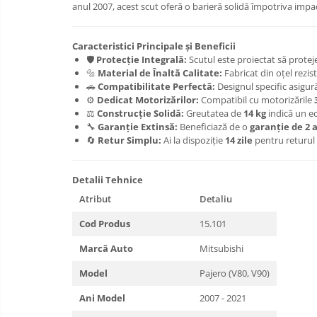
Carlige Honda
anul 2007, acest scut oferă o barieră solidă împotriva impact
Carlige Hyundai
Carlige Infiniti
Caracteristici Principale și Beneficii
🛡️
Protecție Integrală:
Scutul este proiectat să protej
Carlige Isuzu
🔩
Material de Înaltă Calitate:
Fabricat din oțel rezi
🚗
Compatibilitate Perfectă:
Designul specific asigur
Carlige Iveco
⚙️
Dedicat Motorizărilor:
Compatibil cu motorizările
Carlige Jaecoo
⚖️
Construcție Solidă:
Greutatea de
14 kg
indică un ec
🔧
Garanție Extinsă:
Beneficiază de o
garanție de 2 
Carlige Jaecoo 5
🔄
Retur Simplu:
Ai la dispoziție
14 zile
pentru returul 
Carlige Jaecoo 7
Carlige Jaecoo E5
Detalii Tehnice
Carlige Jeep
Atribut
Detaliu
Carlige Kia
Cod Produs
15.101
Carlige Kia EV4
Marcă Auto
Mitsubishi
Carlige Kia EV5
Carlige Kia PV5
Model
Pajero (V80, V90)
Carlige Lada
Ani Model
2007 - 2021
Carlige Lancia