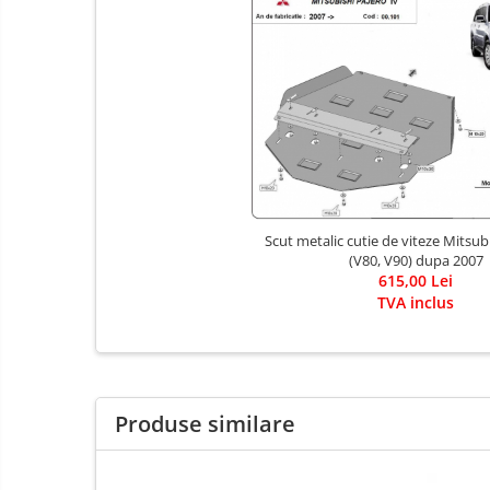
Carlige Porsche
Carlige Renault
Carlige Seat
Carlige Skoda
Carlige SsangYong
Carlige Subaru
Carlige Suzuki
Scut metalic cutie de viteze Mitsub
Carlige Tesla
(V80, V90) dupa 2007
615,00 Lei
Carlige Toyota
TVA inclus
Carlige Volkswagen
Carlige Volvo
Carlige Xpeng
Produse similare
Carlige Xpeng G6
Carlige Xpeng G9
Covorase auto