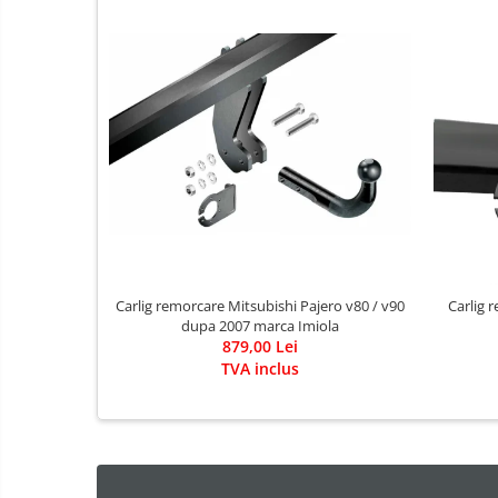
Covorase auto Alfa Romeo
Covorase auto Audi
Covorase auto Bmw
Covorase auto Chevrolet
Covorase auto Citroen
Covorase auto Dacia
Covorase auto Fiat
Covorase auto Ford
Covorase auto Honda
Covorase auto Hyundai
Carlig remorcare Mitsubishi Pajero v80 / v90
Carlig 
Covorase auto Isuzu
dupa 2007 marca Imiola
879,00 Lei
Covorase auto Iveco
TVA inclus
Covorase auto Jeep
Covorase auto Kia
Covorase auto Land Rover
Covorase auto Lexus