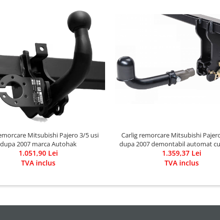
remorcare Mitsubishi Pajero 3/5 usi
Carlig remorcare Mitsubishi Pajero
dupa 2007 marca Autohak
dupa 2007 demontabil automat c
1.051,90 Lei
marca Autohak
1.359,37 Lei
TVA inclus
TVA inclus