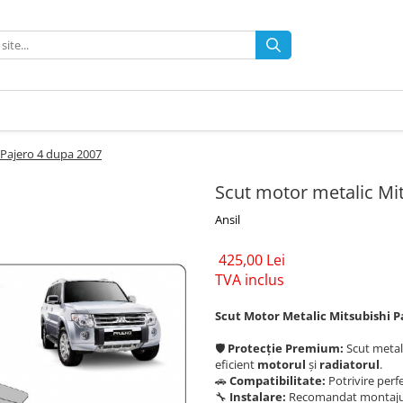
 Pajero 4 dupa 2007
Scut motor metalic Mi
Ansil
425,00 Lei
TVA inclus
Scut Motor Metalic Mitsubishi Pa
🛡️
Protecție Premium:
Scut metali
eficient
motorul
și
radiatorul
.
🚗
Compatibilitate:
Potrivire perf
🔧
Instalare:
Recomandat montajul 