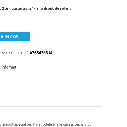
de
2 ani garanție
și
14 zile drept de retur
.
A IN COS
nevoie de ajutor?
0765436514
informatii
 Conceput special pentru modelele fabricate începând cu