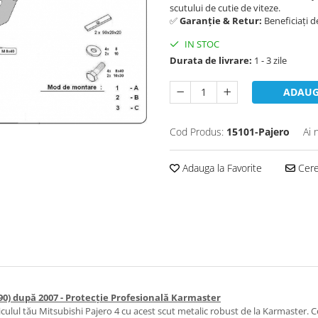
scutului de cutie de viteze.
✅
Garanție & Retur:
Beneficiați 
IN STOC
Durata de livrare:
1 - 3 zile
ADAUG
Cod Produs:
15101-Pajero
Ai 
Adauga la Favorite
Cere 
90) după 2007 - Protecție Profesională Karmaster
iculul tău Mitsubishi Pajero 4 cu acest scut metalic robust de la Karmaster.