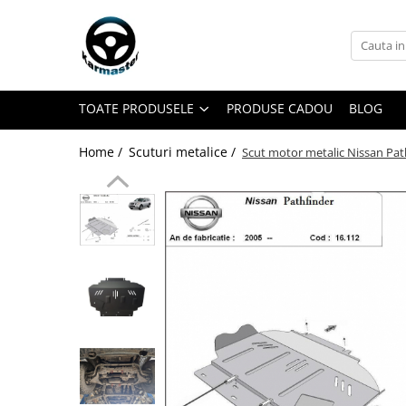
Toate Produsele
Accesorii carlige de remorcare
TOATE PRODUSELE
PRODUSE CADOU
BLOG
Accesorii cutii portbagaj
Accesorii remorci
Home /
Scuturi metalice /
Scut motor metalic Nissan Pa
Amortizoare osie remorci
Cabluri de frana remorci
Cuple remorci
Saboti frana remorci
Carlige de remorcare
Carlige Alfa Romeo
Carlige Alpine
Carlige Audi
Carlige Bmw