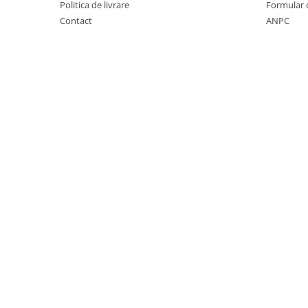
Covorase auto Vw
Politica de livrare
Formular 
Cutii portbagaj
Contact
ANPC
Cutii portbagaj pt. bare
transversale
Echipamente
Generatoare curent portabile
Genti si rucsacuri
Accesorii genti-rucsacuri
Genti de umar
Genti laptop
Genti schi si snowboard
Genti voiaj
Grilaje portbagaj auto
Huse scaune auto
Instalatii electrice
Instalatii simple