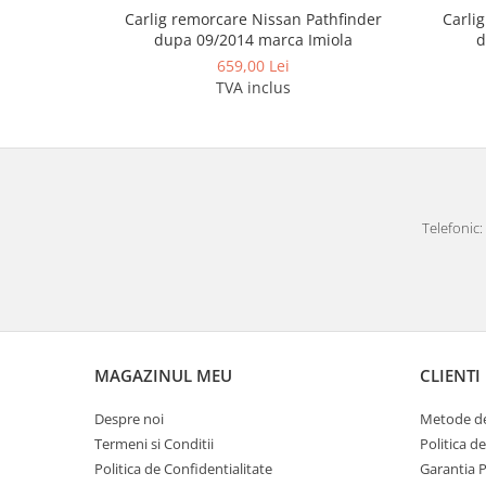
Covorase auto Lexus
Carlig remorcare Nissan Pathfinder
Carli
Covorase auto Mazda
dupa 09/2014 marca Imiola
d
Covorase auto Mercedes
659,00 Lei
TVA inclus
Covorase auto Mini
Covorase auto Mitsubishi
Covorase auto Nissan
Covorase auto Opel
Covorase auto Peugeot
Telefonic: 
Covorase auto Porsche
Covorase auto Renault
Covorase auto Saab
Covorase auto Seat
Covorase auto Skoda
Covorase auto Subaru
MAGAZINUL MEU
CLIENTI
Covorase auto Suzuki
Despre noi
Metode de
Covorase auto Toyota
Termeni si Conditii
Politica d
Covorase auto Volvo
Politica de Confidentialitate
Garantia 