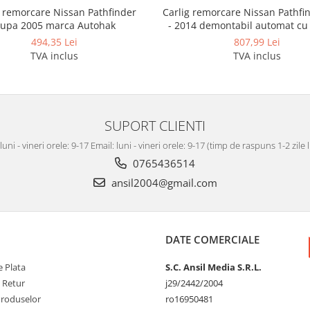
Carlig remorcare Nissan Pathfi
g remorcare Nissan Pathfinder
- 2014 demontabil automat c
upa 2005 marca Autohak
marca Autohak
807,99 Lei
494,35 Lei
TVA inclus
TVA inclus
SUPORT CLIENTI
luni - vineri orele: 9-17 Email: luni - vineri orele: 9-17 (timp de raspuns 1-2 zile
0765436514
ansil2004@gmail.com
DATE COMERCIALE
 Plata
S.C. Ansil Media S.R.L.
e Retur
j29/2442/2004
Produselor
ro16950481