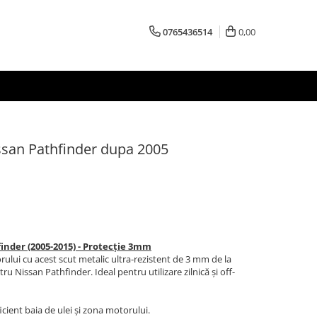
0765436514
0,00
ssan Pathfinder dupa 2005
inder (2005-2015) - Protecție 3mm
rului cu acest scut metalic ultra-rezistent de 3 mm de la
u Nissan Pathfinder. Ideal pentru utilizare zilnică și off-
cient baia de ulei și zona motorului.