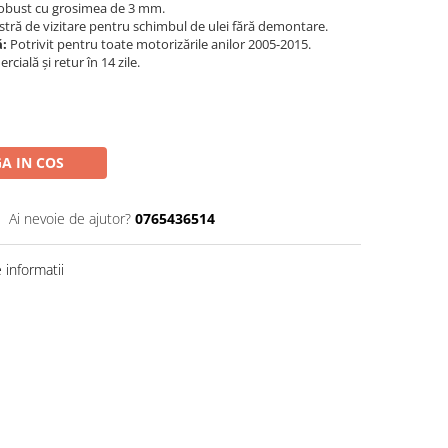
obust cu grosimea de 3 mm.
tră de vizitare pentru schimbul de ulei fără demontare.
ă:
Potrivit pentru toate motorizările anilor 2005-2015.
cială și retur în 14 zile.
A IN COS
Ai nevoie de ajutor?
0765436514
informatii