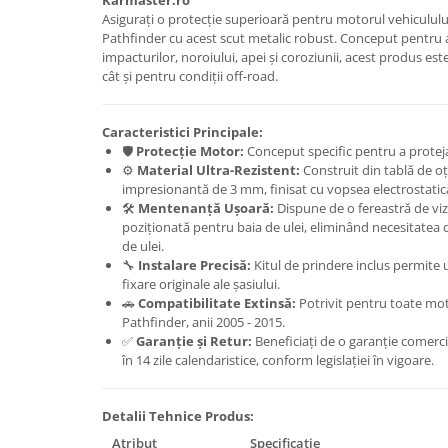
Karmaster.ro
Asigurați o protecție superioară pentru motorul vehiculu
Carlige Honda
Pathfinder cu acest scut metalic robust. Conceput pentru a
impacturilor, noroiului, apei și coroziunii, acest produs este
Carlige Hyundai
cât și pentru condiții off-road.
Carlige Infiniti
Carlige Isuzu
Caracteristici Principale:
🛡️
Protecție Motor:
Conceput specific pentru a proteja 
Carlige Iveco
⚙️
Material Ultra-Rezistent:
Construit din tablă de oțe
Carlige Jaecoo
impresionantă de 3 mm, finisat cu vopsea electrostatic
🛠️
Mentenanță Ușoară:
Dispune de o fereastră de vizi
Carlige Jaecoo 5
poziționată pentru baia de ulei, eliminând necesitatea 
Carlige Jaecoo 7
de ulei.
🔧
Instalare Precisă:
Kitul de prindere inclus permite 
Carlige Jaecoo E5
fixare originale ale șasiului.
Carlige Jeep
🚗
Compatibilitate Extinsă:
Potrivit pentru toate mot
Pathfinder, anii 2005 - 2015.
Carlige Kia
✅
Garanție și Retur:
Beneficiați de o garanție comercia
Carlige Kia EV4
în 14 zile calendaristice, conform legislației în vigoare.
Carlige Kia EV5
Carlige Kia PV5
Detalii Tehnice Produs:
Carlige Lada
Atribut
Specificație