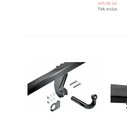
Covorase si tavite
495,00 Lei
TVA inclus
Covorase auto
Covorase auto Alfa Romeo
Covorase auto Audi
Covorase auto Bmw
Covorase auto Chevrolet
Covorase auto Citroen
Covorase auto Dacia
Covorase auto Fiat
Covorase auto Ford
Covorase auto Honda
Covorase auto Hyundai
Covorase auto Isuzu
Covorase auto Iveco
Covorase auto Jeep
Covorase auto Kia
Covorase auto Land Rover