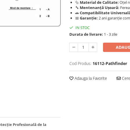
🔩
Material de Calitate:
Oțel r
🔧
Mentenanță Ușoară:
Fereas
🚗
Compatibilitate Universal
📅
Garanție:
2 ani garanție comer
IN STOC
Durata de livrare:
1 - 3 zile
ADAUG
Cod Produs:
16112-Pathfinder
Adauga la Favorite
Cere 
otecție Profesională de la