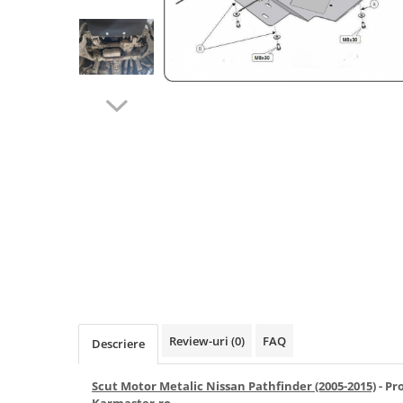
Carlige BYD
Carlige Cadillac
Carlige Chery
Carlige Chevrolet
Carlige Chrysler
Carlige Citroen
Carlige Dacia
Carlige Daewoo
Carlige Dodge
Carlige Dongfeng
Carlige DR
Carlige DS
Review-uri
(0)
FAQ
Descriere
Carlige Ebro
Carlige Fiat
Scut Motor Metalic Nissan Pathfinder (2005-2015)
- Pr
Carlige Ford