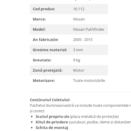
Carlige Lancia
Cod produs:
16.112
Carlige Land Rover
Marca:
Nissan
Carlige Lexus
Model:
Nissan Pathfinder
Carlige MAN
An fabricație:
2005 - 2015
Carlige Mazda
Carlige Mercedes
Grosime material:
3 mm
Carlige MG
Greutate:
9 kg
Carlige Mini
Zonă protejată:
Motor
Carlige Mitsubishi
Motorizare:
Toate motorizările
Carlige Nissan
Carlige Omoda
Conținutul Coletului:
Carlige Opel
Pachetul dumneavoastră va include toate componentele n
și corect:
Carlige Peugeot
Scutul propriu-zis
(placa metalică de protecție)
Kitul de prindere
(șuruburi, piulițe, cleme și distanți
Carlige Plymouth
Schita de montaj