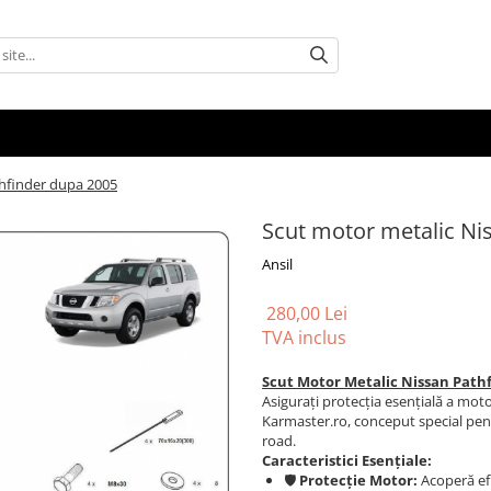
thfinder dupa 2005
Scut motor metalic Ni
Ansil
280,00 Lei
TVA inclus
Scut Motor Metalic Nissan Pathf
Asigurați protecția esențială a moto
Karmaster.ro, conceput special pentr
road.
Caracteristici Esențiale:
🛡️
Protecție Motor:
Acoperă efi