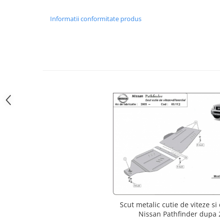
Carlige Polestar
Carlige Porsche
Informatii conformitate produs
Carlige Renault
Carlige Seat
Carlige Skoda
Carlige SsangYong
Carlige Subaru
Carlige Suzuki
Carlige Tesla
Carlige Toyota
Carlige Volkswagen
Carlige Volvo
Carlige Xpeng
Carlige Xpeng G6
Scut metalic cutie de viteze si 
Carlige Xpeng G9
Nissan Pathfinder dupa