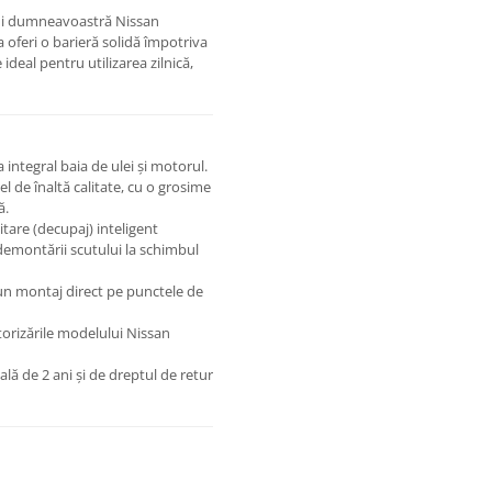
lui dumneavoastră Nissan
 oferi o barieră solidă împotriva
 ideal pentru utilizarea zilnică,
integral baia de ulei și motorul.
l de înaltă calitate, cu o grosime
ă.
tare (decupaj) inteligent
demontării scutului la schimbul
un montaj direct pe punctele de
orizările modelului Nissan
lă de 2 ani și de dreptul de retur