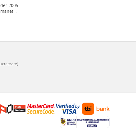
nder 2005
u maneta
 lucratoare)