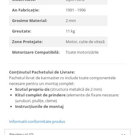
Carlige Polestar
Carlige Porsche
An Fabricație:
1991 - 1996
Carlige Renault
Grosime Material:
2 mm
Carlige Seat
Greutate:
11 kg
Carlige Skoda
Zone Protejate:
Motor, cutie de viteză
Carlige SsangYong
Motorizare Compatibilă:
Toate motorizările
Carlige Subaru
Carlige Suzuki
Conținutul Pachetului de Livrare:
Carlige Tesla
Pachetul livrat de karmaster.ro include toate componentele
necesare pentru un montaj complet:
Carlige Toyota
Scutul propriu-zis
(structura metalică de 2 mm)
Carlige Volkswagen
Kitul complet de prindere
(elemente de fixare necesare:
șuruburi, piulițe, cleme)
Carlige Volvo
Instrucțiunile de montaj
Carlige Xpeng
Informatii conformitate produs
Carlige Xpeng G6
Carlige Xpeng G9
Review-uri
(0)