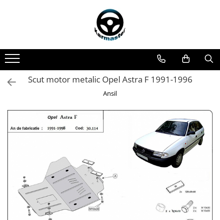
Toate Produsele
Accesorii carlige de remorcare
Accesorii cutii portbagaj
Accesorii remorci
Scut motor metalic Opel Astra F 1991-1996
Amortizoare osie remorci
Ansil
Cabluri de frana remorci
Cuple remorci
Saboti frana remorci
Carlige de remorcare
Carlige Alfa Romeo
Carlige Alpine
Carlige Audi
Carlige Bmw