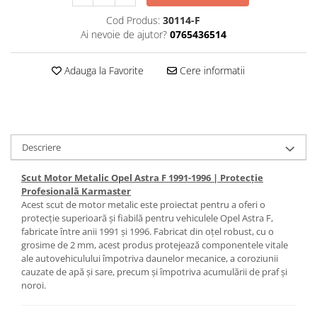
Cod Produs:
30114-F
Carlige Honda
Ai nevoie de ajutor?
0765436514
Carlige Hyundai
Carlige Infiniti
Adauga la Favorite
Cere informatii
Carlige Isuzu
Carlige Iveco
Carlige Jaecoo
Descriere
Carlige Jaecoo 5
Carlige Jaecoo 7
Scut Motor Metalic Opel Astra F 1991-1996 | Protecție
Carlige Jaecoo E5
Profesională Karmaster
Acest scut de motor metalic este proiectat pentru a oferi o
Carlige Jeep
protecție superioară și fiabilă pentru vehiculele Opel Astra F,
Carlige Kia
fabricate între anii 1991 și 1996. Fabricat din oțel robust, cu o
grosime de 2 mm, acest produs protejează componentele vitale
Carlige Kia EV4
ale autovehiculului împotriva daunelor mecanice, a coroziunii
Carlige Kia EV5
cauzate de apă și sare, precum și împotriva acumulării de praf și
noroi.
Carlige Kia PV5
Carlige Lada