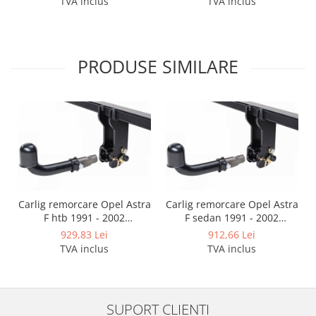
TVA inclus
TVA inclus
Covorase auto Lexus
Covorase auto Mazda
Covorase auto Mercedes
Covorase auto Mini
PRODUSE SIMILARE
Covorase auto Mitsubishi
Covorase auto Nissan
Covorase auto Opel
Covorase auto Peugeot
Covorase auto Porsche
Covorase auto Renault
Covorase auto Saab
Carlig remorcare Opel Astra
Carlig remorcare Opel Astra
Covorase auto Seat
F htb 1991 - 2002
F sedan 1991 - 2002
Covorase auto Skoda
demontabil automat cu
demontabil automat cu
929,83 Lei
912,66 Lei
Covorase auto Subaru
maneta
maneta
TVA inclus
TVA inclus
Covorase auto Suzuki
Covorase auto Toyota
Covorase auto Volvo
SUPORT CLIENTI