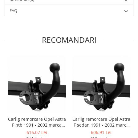
Covorase si tavite
FAQ
Covorase auto
Covorase auto Alfa Romeo
Covorase auto Audi
Covorase auto Bmw
RECOMANDARI
Covorase auto Chevrolet
Covorase auto Citroen
Covorase auto Dacia
Covorase auto Fiat
Covorase auto Ford
Covorase auto Honda
Covorase auto Hyundai
Covorase auto Isuzu
Covorase auto Iveco
Covorase auto Jeep
Carlig remorcare Opel Astra
Carlig remorcare Opel Astra
Covorase auto Kia
F htb 1991 - 2002 marca
F sedan 1991 - 2002 marca
Autohak
Autohak
616,07 Lei
606,91 Lei
Covorase auto Land Rover