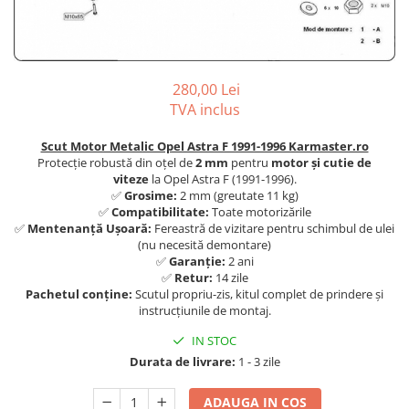
Carlige BYD
Carlige Cadillac
Carlige Chery
280,00 Lei
Carlige Chevrolet
TVA inclus
Carlige Chrysler
Scut Motor Metalic Opel Astra F 1991-1996 Karmaster.ro
Carlige Citroen
Protecție robustă din oțel de
2 mm
pentru
motor și cutie de
viteze
la Opel Astra F (1991-1996).
Carlige Dacia
✅
Grosime:
2 mm (greutate 11 kg)
Carlige Daewoo
✅
Compatibilitate:
Toate motorizările
✅
Mentenanță Ușoară:
Fereastră de vizitare pentru schimbul de ulei
Carlige Dodge
(nu necesită demontare)
✅
Garanție:
2 ani
Carlige Dongfeng
✅
Retur:
14 zile
Carlige DR
Pachetul conține:
Scutul propriu-zis, kitul complet de prindere și
instrucțiunile de montaj.
Carlige DS
IN STOC
Carlige Ebro
Durata de livrare:
1 - 3 zile
Carlige Fiat
ADAUGA IN COS
Carlige Ford