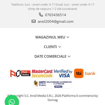
Covorase auto Vw
Telefonic: luni - vineri orele: 9-17 Email: luni - vineri orele: 9-17
Cutii portbagaj
(timp de raspuns 1-2 zile lucratoare)
Cutii portbagaj pt. bare
0765436514
transversale
ansil2004@gmail.com
Echipamente
Generatoare curent portabile
MAGAZINUL MEU
Genti si rucsacuri
Accesorii genti-rucsacuri
CLIENTI
Genti de umar
DATE COMERCIALE
Genti laptop
Genti schi si snowboard
Genti voiaj
Grilaje portbagaj auto
Huse scaune auto
Instalatii electrice
©Copyright S.C. Ansil Media S.R.L. 2026
Platforma E-commerce by
Instalatii simple
Gomag