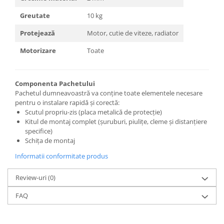
Carlige Tesla
Greutate
10 kg
Carlige Toyota
Protejează
Motor, cutie de viteze, radiator
Carlige Volkswagen
Motorizare
Toate
Carlige Volvo
Carlige Xpeng
Carlige Xpeng G6
Componenta Pachetului
Pachetul dumneavoastră va conține toate elementele necesare
Carlige Xpeng G9
pentru o instalare rapidă și corectă:
Scutul propriu-zis (placa metalică de protecție)
Kitul de montaj complet (șuruburi, piulițe, cleme și distanțiere
specifice)
Schița de montaj
Informatii conformitate produs
Review-uri
(0)
FAQ