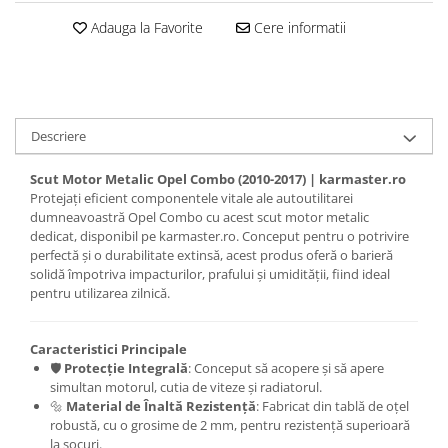
Carlige Jaecoo 7
Scut motor MAN
Covorase auto Toyota
Adauga la Favorite
Cere informatii
Carlige Jaecoo E5
Covorase auto Volvo
Scut motor Maxus
Carlige Jeep
Covorase auto Vw
Scut motor Mazda
Carlige Kia
Scut motor Mercedes
Carlige Kia EV4
Scut motor MG
Descriere
Carlige Kia EV5
Scut motor Mini
Carlige Kia PV5
Scut Motor Metalic Opel Combo (2010-2017) | karmaster.ro
Scut motor Mitsubishi
Carlige Lada
Protejați eficient componentele vitale ale autoutilitarei
dumneavoastră Opel Combo cu acest scut motor metalic
Scut motor Nissan
Carlige Lancia
dedicat, disponibil pe karmaster.ro. Conceput pentru o potrivire
Scut motor Opel
perfectă și o durabilitate extinsă, acest produs oferă o barieră
Carlige Land Rover
solidă împotriva impacturilor, prafului și umidității, fiind ideal
Scut motor Peugeot
Carlige Lexus
pentru utilizarea zilnică.
Scut motor Porsche
Carlige MAN
Scut motor Renault
Carlige Mazda
Caracteristici Principale
🛡️
Protecție Integrală
: Conceput să acopere și să apere
Scut motor SAAB
Carlige Mercedes
simultan motorul, cutia de viteze și radiatorul.
🔩
Material de Înaltă Rezistență
: Fabricat din tablă de oțel
Scut motor Seat
Carlige MG
robustă, cu o grosime de 2 mm, pentru rezistență superioară
Scut motor Skoda
Carlige Mini
la șocuri.