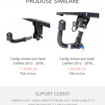
PRODUSE SIMILARE
Carlig remorcare Opel
Carlig remorcare Opel
Combo 2012 - 2018
Combo 2012 - 2018
demontabil automat cu
demontabil automat
1.139,85 Lei
1.829,80 Lei
maneta marca Autohak
vertical marca Autohak
TVA inclus
TVA inclus
SUPORT CLIENTI
Telefonic: luni - vineri orele: 9-17 Email: luni - vineri orele: 9-17
(timp de raspuns 1-2 zile lucratoare)