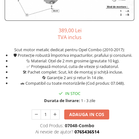
Covorase auto Kia
Carlige Dodge
Scut motor EVO
Covorase auto Land Rover
Carlige Dongfeng
Scut motor Fiat
Covorase auto Lexus
Carlige DR
Scut motor Ford
Covorase auto Mazda
389,00 Lei
Carlige DS
Scut motor Honda
TVA inclus
Covorase auto Mercedes
Carlige Ebro
Scut motor Hyundai
Covorase auto Mini
Scut motor metalic dedicat pentru Opel Combo (2010-2017):
Covorase auto Mitsubishi
Carlige Fiat
Scut motor Isuzu
🛡️ Protecție robustă împotriva impacturilor, prafului și coroziunii.
🔩 Material: Oțel de 2 mm grosime (greutate 10 kg).
Covorase auto Nissan
Carlige Ford
Scut motor Iveco
✅ Protejează motorul, cutia de viteze și radiatorul.
Covorase auto Opel
🛠️ Pachet complet: Scut, kit de montaj și schiță incluse.
Carlige Honda
Scut motor Jeep
🔄 Garanție 2 ani și retur în 14 zile.
Covorase auto Peugeot
🚗 Compatibil cu toate motorizările (Cod produs: 07.048).
Carlige Hyundai
Scut motor Kia
Covorase auto Porsche
Carlige Infiniti
Scut motor Lada
IN STOC
Covorase auto Renault
Durata de livrare:
1 - 3 zile
Covorase auto Saab
Carlige Isuzu
Scut motor Lancia
Covorase auto Seat
Carlige Iveco
Scut motor Land-Rover
ADAUGA IN COS
Covorase auto Skoda
Carlige Jaecoo
Scut motor Leapmotor
Cod Produs:
07048-Combo
Covorase auto Subaru
Carlige Jaecoo 5
Scut motor Lexus
Ai nevoie de ajutor?
0765436514
Covorase auto Suzuki