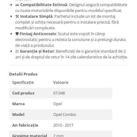
🚗
Compatibilitate Extinsă
: Designul asigură compatibilitate
Scut motor Smart
Carlige Mitsubishi
cu toate motorizările disponibile pentru modelul specificat.
🛠️
Instalare Simplă
: Pachetul include un kit de montaj
Scut motor SsangYong
Carlige Nissan
complet și schița necesară pentru o instalare precisă, fără
Scut motor Subaru
Carlige Omoda
modificări complicate.
🛡️
Finisaj Anticoroziv
: Scutul este vopsit în câmp
Scut motor Suzuki
Carlige Opel
electrostatic pentru a rezista la coroziune și a prelungi durata
Scut motor Tesla
de viață a produsului.
Carlige Peugeot
⚖️
Garanție și Retur
: Beneficiați de o garanție standard de 2
Scut motor Toyota
Carlige Plymouth
ani și de dreptul de retur în 14 zile calendaristice de la achiziție.
Scut motor Volvo
Carlige Polestar
Scut motor Volvo C40
Carlige Porsche
Detalii Produs
Scut motor Volvo V90
Specificație
Valoare
Carlige Renault
Scut motor Volvo XC40
Carlige Seat
Cod produs
07.048
Scut motor Vw
Carlige Skoda
Marca
Opel
Carlige SsangYong
Model
Opel Combo
Carlige Subaru
An fabricație
2010 - 2017
Carlige Suzuki
Grosime material
2 mm