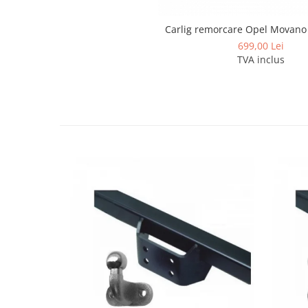
Covorase si tavite
Covorase auto
Carlig remorcare Opel Movano
Covorase auto Alfa Romeo
699,00 Lei
TVA inclus
Covorase auto Audi
Covorase auto Bmw
Covorase auto Chevrolet
Covorase auto Citroen
Covorase auto Dacia
Covorase auto Fiat
Covorase auto Ford
Covorase auto Honda
Covorase auto Hyundai
Covorase auto Isuzu
Covorase auto Iveco
Covorase auto Jeep
Covorase auto Kia
Covorase auto Land Rover