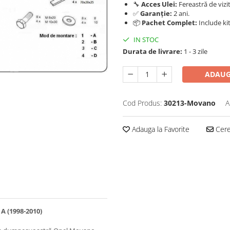
🔧
Acces Ulei:
Fereastră de vizi
✅
Garanție:
2 ani.
📦
Pachet Complet:
Include kit
IN STOC
Durata de livrare:
1 - 3 zile
ADAUG
Cod Produs:
30213-Movano
A
Adauga la Favorite
Cere 
 (1998-2010)