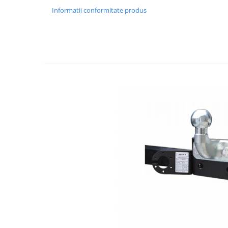
Carlige Polestar
Informatii conformitate produs
Carlige Porsche
Carlige Renault
Carlige Seat
Carlige Skoda
Carlige SsangYong
Carlige Subaru
Carlige Suzuki
Carlige Tesla
Carlige Toyota
Carlige Volkswagen
Carlige Volvo
Carlige Xpeng
Carlige Xpeng G6
Carlige Xpeng G9