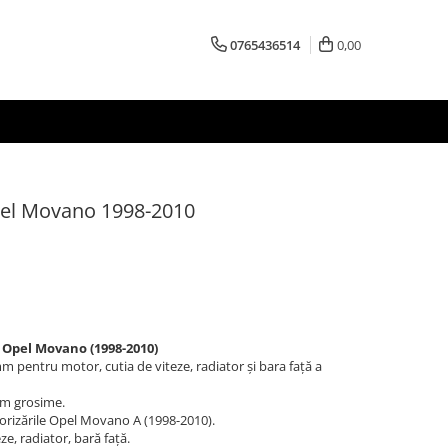
0765436514
0,00
pel Movano 1998-2010
Opel Movano (1998-2010)
mm pentru motor, cutia de viteze, radiator și bara față a
mm grosime.
rizările Opel Movano A (1998-2010).
ze, radiator, bară față.