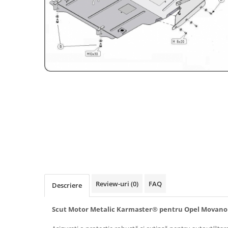
Carlige BYD
Carlige Cadillac
Carlige Chery
Carlige Chevrolet
Carlige Chrysler
Carlige Citroen
Carlige Dacia
Carlige Daewoo
Carlige Dodge
Carlige Dongfeng
Carlige DR
Carlige DS
Review-uri
(0)
FAQ
Descriere
Carlige Ebro
Scut Motor Metalic Karmaster® pentru Opel Movano A
Carlige Fiat
Carlige Ford