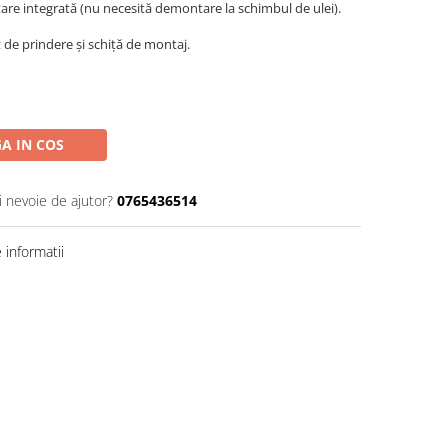
tare integrată (nu necesită demontare la schimbul de ulei).
 de prindere și schiță de montaj.
A IN COS
i nevoie de ajutor?
0765436514
informatii