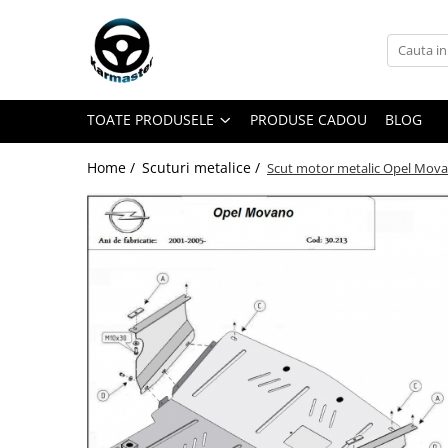
Toate Produsele
Accesorii carlige de remorcare
TOATE PRODUSELE
PRODUSE CADOU
BLOG
Accesorii cutii portbagaj
Accesorii remorci
Home /
Scuturi metalice /
Scut motor metalic Opel Mov
Amortizoare osie remorci
Cabluri de frana remorci
Cuple remorci
Saboti frana remorci
Carlige de remorcare
Carlige Alfa Romeo
Carlige Alpine
Carlige Audi
Carlige Bmw