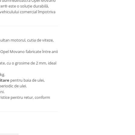
itara dumneavoastră Opel Movano
er® este o soluție durabilă,
 vehiculului comercial împotriva
ltan motorul, cutia de viteze,
 Opel Movano fabricate între anii
tate, cu o grosime de 2 mm, ideal
kg.
itare
pentru baia de ulei,
eriodic de ulei.
ni.
aristice pentru retur, conform