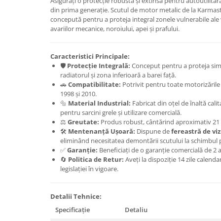
Asigurați o protecție robustă și extinsă pentru autoutil
din prima generație. Scutul de motor metalic de la Karmast
Carlige Honda
concepută pentru a proteja integral zonele vulnerabile ale
avariilor mecanice, noroiului, apei și prafului.
Carlige Hyundai
Carlige Infiniti
Caracteristici Principale:
Carlige Isuzu
🛡️
Protecție Integrală:
Conceput pentru a proteja simu
Carlige Iveco
radiatorul și zona inferioară a barei față.
🚗
Compatibilitate:
Potrivit pentru toate motorizările
Carlige Jaecoo
1998 și 2010.
🔩
Material Industrial:
Fabricat din oțel de înaltă cali
Carlige Jaecoo 5
pentru sarcini grele și utilizare comercială.
Carlige Jaecoo 7
⚖️
Greutate:
Produs robust, cântărind aproximativ 21 
Carlige Jaecoo E5
🛠️
Mentenanță Ușoară:
Dispune de
fereastră de viz
eliminând necesitatea demontării scutului la schimbul p
Carlige Jeep
✅
Garanție:
Beneficiați de o garanție comercială de 2 a
Carlige Kia
🔄
Politica de Retur:
Aveți la dispoziție 14 zile calend
legislației în vigoare.
Carlige Kia EV4
Carlige Kia EV5
Detalii Tehnice:
Carlige Kia PV5
Specificație
Detaliu
Carlige Lada