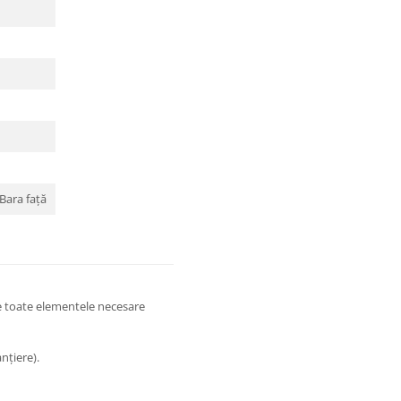
 Bara față
e toate elementele necesare
nțiere).