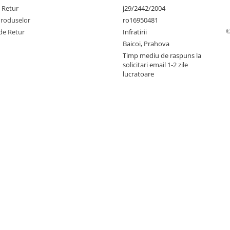
e Retur
j29/2442/2004
Produselor
ro16950481
©
de Retur
Infratirii
Baicoi, Prahova
Timp mediu de raspuns la
solicitari email 1-2 zile
lucratoare