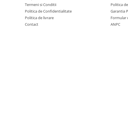
Covorase auto Vw
Termeni si Conditii
Politica d
Cutii portbagaj
Politica de Confidentialitate
Garantia 
Cutii portbagaj pt. bare
Politica de livrare
Formular 
transversale
Contact
ANPC
Echipamente
Generatoare curent portabile
Genti si rucsacuri
Accesorii genti-rucsacuri
Genti de umar
Genti laptop
Genti schi si snowboard
Genti voiaj
Grilaje portbagaj auto
Huse scaune auto
Instalatii electrice
Instalatii simple