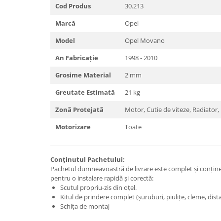
Cod Produs
30.213
Carlige Lancia
Carlige Land Rover
Marcă
Opel
Carlige Lexus
Model
Opel Movano
Carlige MAN
An Fabricație
1998 - 2010
Carlige Mazda
Grosime Material
2 mm
Carlige Mercedes
Greutate Estimată
21 kg
Carlige MG
Zonă Protejată
Motor, Cutie de viteze, Radiator,
Carlige Mini
Motorizare
Toate
Carlige Mitsubishi
Carlige Nissan
Conținutul Pachetului:
Carlige Omoda
Pachetul dumneavoastră de livrare este complet și conțin
Carlige Opel
pentru o instalare rapidă și corectă:
Scutul propriu-zis din oțel.
Carlige Peugeot
Kitul de prindere complet (șuruburi, piulițe, cleme, dista
Carlige Plymouth
Schița de montaj