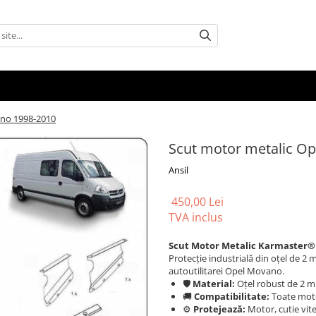
ano 1998-2010
Scut motor metalic O
Ansil
450,00 Lei
TVA inclus
Scut Motor Metalic Karmaster® 
Protecție industrială din oțel de 2 
autoutilitarei Opel Movano.
🛡️
Material:
Oțel robust de 2 
🚚
Compatibilitate:
Toate moto
⚙️
Protejează:
Motor, cutie vite