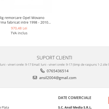
lig remorcare Opel Movano
rma fabricat intre 1998 - 2010
marca Autohak
970,48 Lei
TVA inclus
SUPORT CLIENTI
luni - vineri orele: 9-17 Email: luni - vineri orele: 9-17 (timp de raspuns 1-2 zile
0765436514
ansil2004@gmail.com
DATE COMERCIALE
 Plata
S.C. Ansil Media S.R.L.