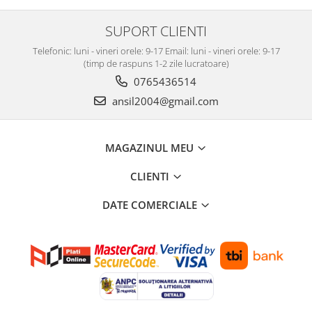
Covorase auto Vw
Cutii portbagaj
SUPORT CLIENTI
Cutii portbagaj pt. bare
transversale
Telefonic: luni - vineri orele: 9-17 Email: luni - vineri orele: 9-17
(timp de raspuns 1-2 zile lucratoare)
Echipamente
0765436514
Generatoare curent portabile
ansil2004@gmail.com
Genti si rucsacuri
Accesorii genti-rucsacuri
MAGAZINUL MEU
Genti de umar
Genti laptop
CLIENTI
Genti schi si snowboard
DATE COMERCIALE
Genti voiaj
Grilaje portbagaj auto
Huse scaune auto
Instalatii electrice
Instalatii simple