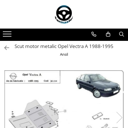
Toate Produsele
Accesorii carlige de remorcare
Accesorii cutii portbagaj
Accesorii remorci
Scut motor metalic Opel Vectra A 1988-1995
Amortizoare osie remorci
Ansil
Cabluri de frana remorci
Cuple remorci
Saboti frana remorci
Carlige de remorcare
Carlige Alfa Romeo
Carlige Alpine
Carlige Audi
Carlige Bmw