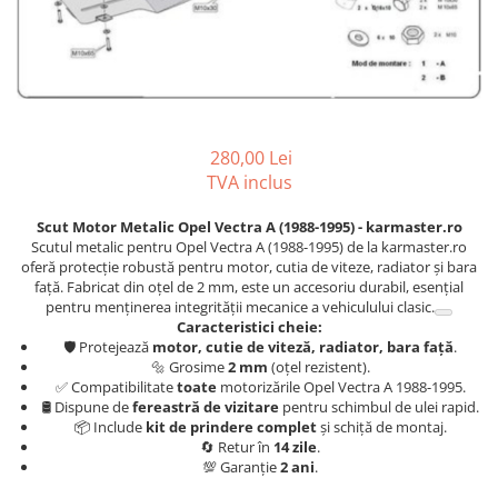
Carlige BYD
Carlige Cadillac
Carlige Chery
Carlige Chevrolet
Carlige Chrysler
280,00 Lei
TVA inclus
Carlige Citroen
Carlige Dacia
Scut Motor Metalic Opel Vectra A (1988-1995) - karmaster.ro
Scutul metalic pentru Opel Vectra A (1988-1995) de la karmaster.ro
Carlige Daewoo
oferă protecție robustă pentru motor, cutia de viteze, radiator și bara
față. Fabricat din oțel de 2 mm, este un accesoriu durabil, esențial
Carlige Dodge
pentru menținerea integrității mecanice a vehiculului clasic.
Carlige Dongfeng
Caracteristici cheie:
🛡️ Protejează
motor, cutie de viteză, radiator, bara față
.
Carlige DR
🔩 Grosime
2 mm
(oțel rezistent).
✅ Compatibilitate
toate
motorizările Opel Vectra A 1988-1995.
Carlige DS
🛢️ Dispune de
fereastră de vizitare
pentru schimbul de ulei rapid.
Carlige Ebro
📦 Include
kit de prindere complet
și schiță de montaj.
🔄 Retur în
14 zile
.
Carlige Fiat
💯 Garanție
2 ani
.
Carlige Ford