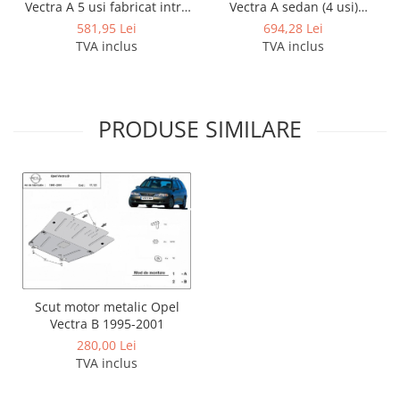
Vectra A 5 usi fabricat intre
Vectra A sedan (4 usi)
Covorase auto Lexus
1988 - 1995 marca Autohak
fabricat intre 1988 - 1995
581,95 Lei
694,28 Lei
Covorase auto Mazda
marca Autohak
TVA inclus
TVA inclus
Covorase auto Mercedes
Covorase auto Mini
Covorase auto Mitsubishi
PRODUSE SIMILARE
Covorase auto Nissan
Covorase auto Opel
Covorase auto Peugeot
Covorase auto Porsche
Covorase auto Renault
Covorase auto Saab
Covorase auto Seat
Covorase auto Skoda
Scut motor metalic Opel
Covorase auto Subaru
Vectra B 1995-2001
Covorase auto Suzuki
280,00 Lei
Covorase auto Toyota
TVA inclus
Covorase auto Volvo