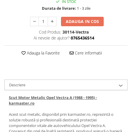
IN STOC
Durata de livrare:
1 - 3 zile
Carlige Honda
Carlige Hyundai
ADAUGA IN COS
Carlige Infiniti
Cod Produs:
30114-Vectra
Carlige Isuzu
Ai nevoie de ajutor?
0765436514
Carlige Iveco
Adauga la Favorite
Cere informatii
Carlige Jaecoo
Carlige Jaecoo 5
Carlige Jaecoo 7
Carlige Jaecoo E5
Descriere
Carlige Jeep
Carlige Kia
Scut Motor Metalic Opel Vectra A (1988 - 1995) -
karmaster.ro
Carlige Kia EV4
Carlige Kia EV5
Acest scut metalic, disponibil prin karmaster.ro, reprezintă o
Carlige Kia PV5
soluție robustă și profesională destinată protecției
componentelor vitale ale autovehiculului Opel Vectra A.
Carlige Lada
Conceput din oțel de înaltă rezistență, produsul asigură o barieră