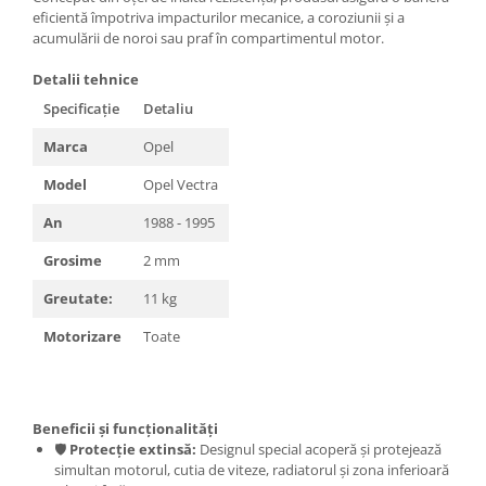
Carlige Lancia
eficientă împotriva impacturilor mecanice, a coroziunii și a
acumulării de noroi sau praf în compartimentul motor.
Carlige Land Rover
Detalii tehnice
Carlige Lexus
Specificație
Detaliu
Carlige MAN
Marca
Opel
Carlige Mazda
Model
Opel Vectra
Carlige Mercedes
Carlige MG
An
1988 - 1995
Carlige Mini
Grosime
2 mm
Carlige Mitsubishi
Greutate:
11 kg
Carlige Nissan
Motorizare
Toate
Carlige Omoda
Carlige Opel
Carlige Peugeot
Beneficii și funcționalități
🛡️
Protecție extinsă:
Designul special acoperă și protejează
Carlige Plymouth
simultan motorul, cutia de viteze, radiatorul și zona inferioară