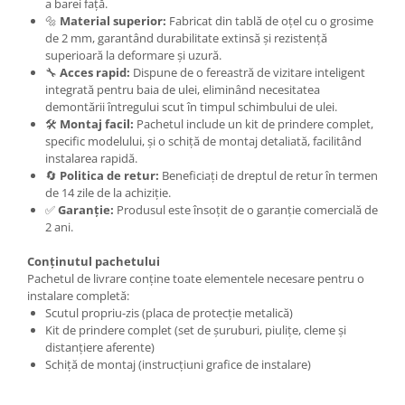
Carlige Polestar
a barei față.
🔩
Material superior:
Fabricat din tablă de oțel cu o grosime
Carlige Porsche
de 2 mm, garantând durabilitate extinsă și rezistență
superioară la deformare și uzură.
Carlige Renault
🔧
Acces rapid:
Dispune de o fereastră de vizitare inteligent
Carlige Seat
integrată pentru baia de ulei, eliminând necesitatea
demontării întregului scut în timpul schimbului de ulei.
Carlige Skoda
🛠️
Montaj facil:
Pachetul include un kit de prindere complet,
specific modelului, și o schiță de montaj detaliată, facilitând
Carlige SsangYong
instalarea rapidă.
Carlige Subaru
🔄
Politica de retur:
Beneficiați de dreptul de retur în termen
de 14 zile de la achiziție.
Carlige Suzuki
✅
Garanție:
Produsul este însoțit de o garanție comercială de
Carlige Tesla
2 ani.
Carlige Toyota
Conținutul pachetului
Pachetul de livrare conține toate elementele necesare pentru o
Carlige Volkswagen
instalare completă:
Carlige Volvo
Scutul propriu-zis (placa de protecție metalică)
Kit de prindere complet (set de șuruburi, piulițe, cleme și
Carlige Xpeng
distanțiere aferente)
Schiță de montaj (instrucțiuni grafice de instalare)
Carlige Xpeng G6
Carlige Xpeng G9