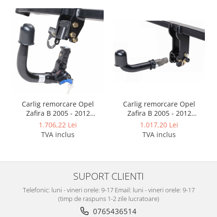
Scut motor Fiat
Scut motor Ford
Scut motor Honda
Scut motor Hyundai
Scut motor Isuzu
Scut motor Iveco
Scut motor Jeep
Carlig remorcare Opel
Carlig remorcare Opel
Scut motor Kia
Zafira B 2005 - 2012
Zafira B 2005 - 2012
demontabil automat cu
demontabil automat
1.017,20 Lei
1.706,22 Lei
Scut motor Lada
maneta marca Autohak
vertical
TVA inclus
TVA inclus
Scut motor Lancia
Scut motor Land-Rover
Scut motor Leapmotor
SUPORT CLIENTI
Scut motor Lexus
Telefonic: luni - vineri orele: 9-17 Email: luni - vineri orele: 9-17
(timp de raspuns 1-2 zile lucratoare)
Scut motor MAN
0765436514