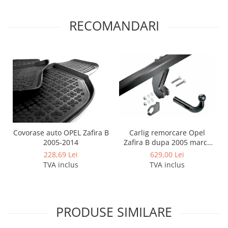
Module cu interfata can-bus
Scuturi metalice
RECOMANDARI
Scut motor Alfa Romeo
Scut motor Audi
Scut motor Bmw
Scut motor BYD
Scut motor Chevrolet
Scut motor Citroen
Scut motor Cupra
Carlig remorcare Opel
Covorase auto OPEL Zafira B
Scut motor Dacia
Zafira B dupa 2005 marca
2005-2014
Imiola
629,00 Lei
228,69 Lei
Scut motor Daewoo
TVA inclus
TVA inclus
Scut motor Daihatsu
Scut motor DFSK
Scut motor Dodge
PRODUSE SIMILARE
Scut motor EVO