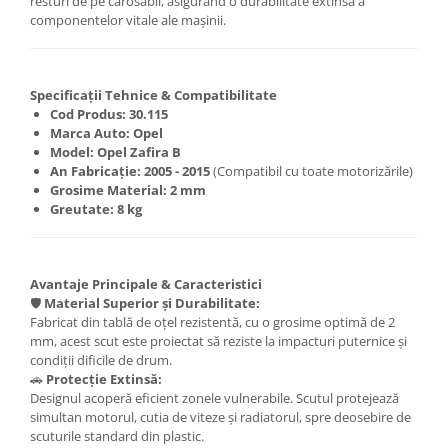
resturi de pe carosabil, asigurând o durabilitate extinsă a
Carlige Lancia
componentelor vitale ale mașinii.
Carlige Land Rover
Carlige Lexus
Specificații Tehnice & Compatibilitate
Carlige MAN
Cod Produs:
30.115
Marca Auto:
Opel
Carlige Mazda
Model:
Opel Zafira B
Carlige Mercedes
An Fabricație:
2005 - 2015
(Compatibil cu toate motorizările)
Grosime Material:
2 mm
Carlige MG
Greutate:
8 kg
Carlige Mini
Carlige Mitsubishi
Avantaje Principale & Caracteristici
Carlige Nissan
🛡️
Material Superior și Durabilitate:
Fabricat din tablă de oțel rezistentă, cu o grosime optimă de 2
Carlige Omoda
mm, acest scut este proiectat să reziste la impacturi puternice și
Carlige Opel
condiții dificile de drum.
🚗
Protecție Extinsă:
Carlige Peugeot
Designul acoperă eficient zonele vulnerabile. Scutul protejează
simultan motorul, cutia de viteze și radiatorul, spre deosebire de
Carlige Plymouth
scuturile standard din plastic.