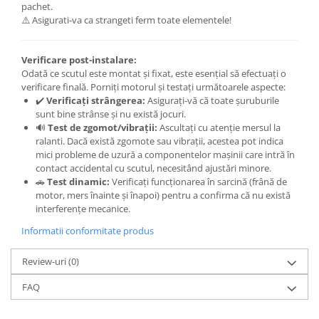
Covorase auto Vw
pachet.
Cutii portbagaj
⚠️ Asigurati-va ca strangeti ferm toate elementele!
Cutii portbagaj pt. bare
transversale
Verificare post-instalare:
Odată ce scutul este montat și fixat, este esențial să efectuați o
Echipamente
verificare finală. Porniți motorul și testați următoarele aspecte:
Generatoare curent portabile
✔️
Verificați strângerea:
Asigurați-vă că toate șuruburile
sunt bine strânse și nu există jocuri.
Genti si rucsacuri
🔊
Test de zgomot/vibrații:
Ascultați cu atenție mersul la
Accesorii genti-rucsacuri
ralanti. Dacă există zgomote sau vibrații, acestea pot indica
mici probleme de uzură a componentelor mașinii care intră în
Genti de umar
contact accidental cu scutul, necesitând ajustări minore.
Genti laptop
🚗
Test dinamic:
Verificați funcționarea în sarcină (frână de
motor, mers înainte și înapoi) pentru a confirma că nu există
Genti schi si snowboard
interferențe mecanice.
Genti voiaj
Informatii conformitate produs
Grilaje portbagaj auto
Review-uri
(0)
Huse scaune auto
Instalatii electrice
FAQ
Instalatii simple