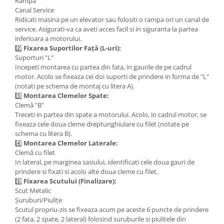
Rampă
Covorase auto Lexus
Canal Service
Covorase auto Mazda
Ridicati masina pe un elevator sau folositi o rampa ori un canal de
service. Asigurati-va ca aveti acces facil si in siguranta la partea
Covorase auto Mercedes
inferioara a motorului.
Covorase auto Mini
2️⃣
Fixarea Suportilor Față (L-uri):
Covorase auto Mitsubishi
Suporturi "L"
Incepeti montarea cu partea din fata, in gaurile de pe cadrul
Covorase auto Nissan
motor. Acolo se fixeaza cei doi suporti de prindere in forma de "L"
Covorase auto Opel
(notati pe schema de montaj cu litera A).
Covorase auto Peugeot
3️⃣
Montarea Clemelor Spate:
Clemă "B"
Covorase auto Porsche
Treceti in partea din spate a motorului. Acolo, in cadrul motor, se
Covorase auto Renault
fixeaza cele doua cleme dreptunghiulare cu filet (notate pe
schema cu litera B).
Covorase auto Saab
4️⃣
Montarea Clemelor Laterale:
Covorase auto Seat
Clemă cu filet
Covorase auto Skoda
In lateral, pe marginea sasiului, identificati cele doua gauri de
prindere si fixati si acolo alte doua cleme cu filet.
Covorase auto Subaru
5️⃣
Fixarea Scutului (Finalizare):
Covorase auto Suzuki
Scut Metalic
Covorase auto Toyota
Șuruburi/Piulițe
Scutul propriu-zis se fixeaza acum pe aceste 6 puncte de prindere
Covorase auto Volvo
(2 fata, 2 spate, 2 lateral) folosind suruburile si piulitele din