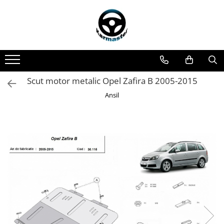
Toate Produsele
Accesorii carlige de remorcare
Accesorii cutii portbagaj
Accesorii remorci
Scut motor metalic Opel Zafira B 2005-2015
Amortizoare osie remorci
Ansil
Cabluri de frana remorci
Cuple remorci
Saboti frana remorci
Carlige de remorcare
Carlige Alfa Romeo
Carlige Alpine
Carlige Audi
Carlige Bmw