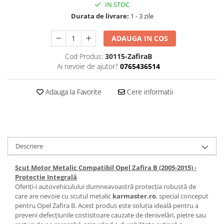
IN STOC
Carlige Honda
Durata de livrare:
1 - 3 zile
Carlige Hyundai
ADAUGA IN COS
Carlige Infiniti
Cod Produs:
30115-ZafiraB
Carlige Isuzu
Ai nevoie de ajutor?
0765436514
Carlige Iveco
Adauga la Favorite
Cere informatii
Carlige Jaecoo
Carlige Jaecoo 5
Carlige Jaecoo 7
Carlige Jaecoo E5
Descriere
Carlige Jeep
Carlige Kia
Scut Motor Metalic Compatibil Opel Zafira B (2005-2015) -
Protecție Integrală
Carlige Kia EV4
Oferiți-i autovehiculului dumneavoastră protecția robustă de
Carlige Kia EV5
care are nevoie cu scutul metalic
karmaster.ro
, special conceput
Carlige Kia PV5
pentru Opel Zafira B. Acest produs este soluția ideală pentru a
preveni defecțiunile costisitoare cauzate de denivelări, pietre sau
Carlige Lada