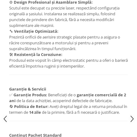
Carlige Polestar
⚙️
Design Profesional și Asamblare Simplă:
Scutul este decupat cu precizie laser, respectând configurația
Carlige Porsche
originală a șasiului. Instalarea se realizează simplu, folosind
Carlige Renault
punctele de prindere din fabrică, fără a necesita modificări
suplimentare ale mașinii.
Carlige Seat
🔧
Ventilație Optimizată:
Prezintă orificii de aerisire strategic plasate pentru a asigura o
Carlige Skoda
răcire corespunzătoare a motorului și pentru a preveni
Carlige SsangYong
supraîncălzirea în timpul funcționării.
🛠️
Rezistență la Coroziune:
Carlige Subaru
Produsul este vopsit în câmp electrostatic pentru a oferi o barieră
eficientă împotriva ruginii și intemperiilor.
Carlige Suzuki
Carlige Tesla
Carlige Toyota
Garanție & Servicii
✅
Garanție Produs:
Beneficiați de o
garanție comercială de 2
Carlige Volkswagen
ani
de la data achiziției, acoperind defectele de fabricație.
Carlige Volvo
🔄
Politica de Retur:
Aveți dreptul legal de a returna produsul în
termen de
14 zile
de la primire, fără a fi necesară o justificare.
Carlige Xpeng
Carlige Xpeng G6
Carlige Xpeng G9
Conținut Pachet Standard