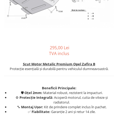
Carlige BYD
Carlige Cadillac
Carlige Chery
Carlige Chevrolet
Carlige Chrysler
Carlige Citroen
295,00 Lei
Carlige Dacia
TVA inclus
Carlige Daewoo
Scut Motor Metalic Premium Opel Zafira B
Carlige Dodge
Protecție esențială și durabilă pentru vehiculul dumneavoastră.
Carlige Dongfeng
Carlige DR
Beneficii Principale:
🛡️
Oțel 2mm:
Material robust, rezistent la impacturi.
Carlige DS
⚙️
Protecție Integrală:
Acoperă motorul, cutia de viteze și
Carlige Ebro
radiatorul.
🔧
Montaj Ușor:
Kit de prindere complet inclus în pachet.
Carlige Fiat
✅
Fiabilitate:
Garanție 2 ani și retur 14 zile.
Carlige Ford