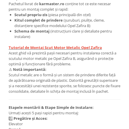
Covorase si tavite
Pachetul livrat de
karmaster.ro
conține tot ce este necesar
pentru un montaj complet și rapid:
Covorase auto
Scutul propriu-zis
(piesa principală din oțel)
Covorase auto Alfa Romeo
Kitul complet de prindere
(șuruburi, piulițe, cleme,
distanțiere specifice modelului Opel Zafira B)
Covorase auto Audi
Schema de montaj
(instrucțiuni clare și detaliate pentru
Covorase auto Bmw
instalare)
Covorase auto Chevrolet
Tutorial de Montaj Scut Motor Metalic Opel Zafira
Covorase auto Citroen
Acest ghid vă prezintă pașii necesari pentru instalarea corectă a
Covorase auto Dacia
scutului motor metalic pe Opel Zafira B, asigurând o protecție
Covorase auto Fiat
optimă și funcționare fără probleme.
⚠️
Notă importantă:
Covorase auto Ford
Scutul metalic are o formă și un sistem de prindere diferite față
Covorase auto Honda
de apărătoarea originală de plastic. Datorită greutății superioare
și a necesității unei rezistențe sporite, se folosesc puncte de fixare
Covorase auto Hyundai
consolidate, detaliate în schița de montaj inclusă în pachet.
Covorase auto Isuzu
Covorase auto Iveco
Etapele montării & Etape Simple de Instalare:
Covorase auto Jeep
Urmați acești 5 pași rapizi pentru montaj:
Covorase auto Kia
1️⃣
Pregătire și Acces:
Covorase auto Land Rover
Elevator