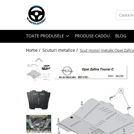
Toate Produsele
Accesorii carlige de remorcare
TOATE PRODUSELE
PRODUSE CADOU
BLOG
Accesorii cutii portbagaj
Accesorii remorci
Home /
Scuturi metalice /
Scut motor metalic Opel Zafir
Amortizoare osie remorci
Cabluri de frana remorci
Cuple remorci
Saboti frana remorci
Carlige de remorcare
Carlige Alfa Romeo
Carlige Alpine
Carlige Audi
Carlige Bmw