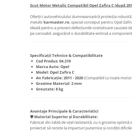
Scut Motor Metalic Compatibil Opel Zafira C (după 201
Carlige Honda
Oferiți-i autovehiculului dumneavoastră protecția robustă 
Carlige Hyundai
metalic
karmaster.ro
, special conceput pentru Opel Zafir
Carlige Infiniti
ideală pentru a preveni defecțiunile costisitoare cauzate de
pe carosabil, asigurând o durabilitate extinsă a componente
Carlige Isuzu
Carlige Iveco
Carlige Jaecoo
Specificații Tehnice & Compatibilitate
Cod Produs:
04.219
Carlige Jaecoo 5
Marca Auto:
Opel
Carlige Jaecoo 7
Model:
Opel Zafira C
An Fabricație:
2011 - 2020
(Compatibil cu toate motori
Carlige Jaecoo E5
Grosime Material:
2 mm
Carlige Jeep
Greutate:
8 kg
Carlige Kia
Carlige Kia EV4
Avantaje Principale & Caracteristici
Carlige Kia EV5
🛡️
Material Superior și Durabilitate:
Carlige Kia PV5
Fabricat din tablă de oțel rezistentă, cu o grosime optimă 
Carlige Lada
proiectat să reziste la impacturi puternice și condiții difici