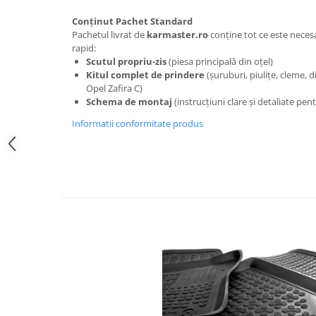
Carlige Polestar
Conținut Pachet Standard
Carlige Porsche
Pachetul livrat de
karmaster.ro
conține tot ce este neces
Carlige Renault
rapid:
Scutul propriu-zis
(piesa principală din oțel)
Carlige Seat
Kitul complet de prindere
(șuruburi, piulițe, cleme, 
Carlige Skoda
Opel Zafira C)
Schema de montaj
(instrucțiuni clare și detaliate pent
Carlige SsangYong
Informatii conformitate produs
Carlige Subaru
Carlige Suzuki
Carlige Tesla
Carlige Toyota
Carlige Volkswagen
Carlige Volvo
Carlige Xpeng
Carlige Xpeng G6
Carlige Xpeng G9