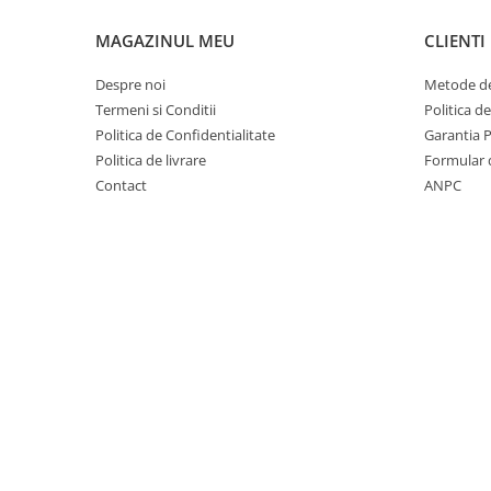
Covorase auto Vw
Cutii portbagaj
MAGAZINUL MEU
CLIENTI
Cutii portbagaj pt. bare
transversale
Despre noi
Metode de
Termeni si Conditii
Politica d
Echipamente
Politica de Confidentialitate
Garantia 
Generatoare curent portabile
Politica de livrare
Formular 
Genti si rucsacuri
Contact
ANPC
Accesorii genti-rucsacuri
Genti de umar
Genti laptop
Genti schi si snowboard
Genti voiaj
Grilaje portbagaj auto
Huse scaune auto
Instalatii electrice
Instalatii simple