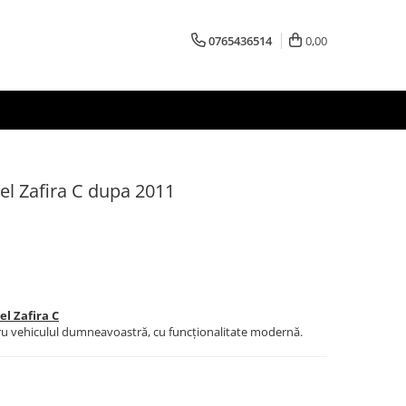
0765436514
0,00
el Zafira C dupa 2011
l Zafira C
tru vehiculul dumneavoastră, cu funcționalitate modernă.