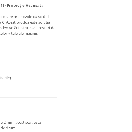
1) - Protecție Avansată
de care are nevoie cu scutul
a C. Acest produs este soluția
 denivelări, pietre sau resturi de
lor vitale ale mașinii.
zările)
de 2 mm, acest scut este
le de drum.