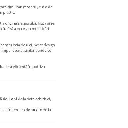
jează simultan motorul, cutia de
n plastic.
a originală a șasiului. Instalarea
ică, fără a necesita modificări
pentru baia de ulei. Acest design
n timpul operațiunilor periodice
 barieră eficientă împotriva
ă de 2 ani
de la data achiziției,
dusul în termen de
14 zile
de la