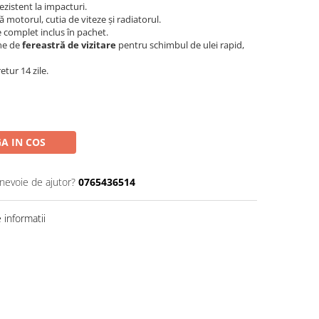
ezistent la impacturi.
 motorul, cutia de viteze și radiatorul.
 complet inclus în pachet.
ne de
fereastră de vizitare
pentru schimbul de ulei rapid,
etur 14 zile.
A IN COS
 nevoie de ajutor?
0765436514
informatii