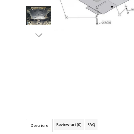
Carlige BYD
Carlige Cadillac
Carlige Chery
Carlige Chevrolet
Carlige Chrysler
Carlige Citroen
Carlige Dacia
Carlige Daewoo
Carlige Dodge
Carlige Dongfeng
Carlige DR
Carlige DS
Carlige Ebro
Carlige Fiat
Review-uri
(0)
FAQ
Descriere
Carlige Ford