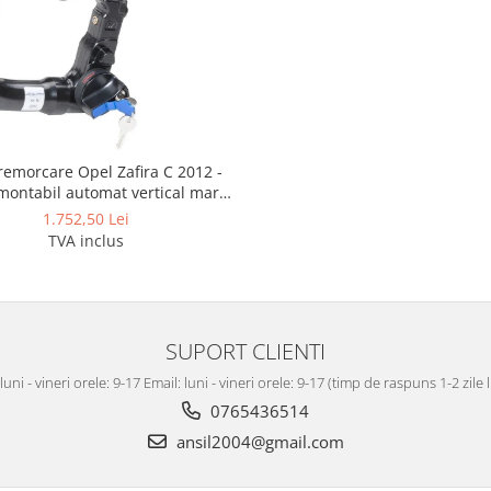
 remorcare Opel Zafira C 2012 -
ontabil automat vertical marca
Autohak
1.752,50 Lei
TVA inclus
SUPORT CLIENTI
luni - vineri orele: 9-17 Email: luni - vineri orele: 9-17 (timp de raspuns 1-2 zile
0765436514
ansil2004@gmail.com