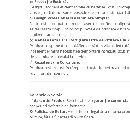
🚗
Protecție Extinsă:
Carlige Lancia
Designul acoperă eficient zonele vulnerabile. Scutul prote
viteze și radiatorul, spre deosebire de scuturile standard di
Carlige Land Rover
⚙️
Design Profesional și Asamblare Simplă:
Carlige Lexus
Scutul este decupat cu precizie laser, respectând configurați
se realizează simplu, folosind punctele de prindere din fabr
Carlige MAN
suplimentare ale mașinii.
🛠️
Mentenanță Fără Efort (Fereastră de Vizitare Ulei):
Carlige Mazda
Produsul dispune de o fantă/fereastră de vizitare dedicată 
Carlige Mercedes
inteligent elimină necesitatea demontării întregului scut î
de schimbare a uleiului la service.
Carlige MG
💧
Rezistență la Coroziune:
Carlige Mini
Produsul este vopsit în câmp electrostatic pentru a oferi o
ruginii și intemperiilor.
Carlige Mitsubishi
Carlige Nissan
Carlige Omoda
Garanție & Servicii
✅
Garanție Produs:
Beneficiați de o
garanție comercial
Carlige Opel
acoperind defectele de fabricație.
🔄
Politica de Retur:
Aveți dreptul legal de a returna pro
Carlige Peugeot
primire, fără a fi necesară o justificare.
Carlige Plymouth