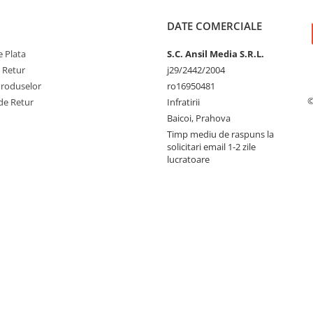
DATE COMERCIALE
 Plata
S.C. Ansil Media S.R.L.
e Retur
j29/2442/2004
Produselor
ro16950481
©
de Retur
Infratirii
Baicoi, Prahova
Timp mediu de raspuns la
solicitari email 1-2 zile
lucratoare