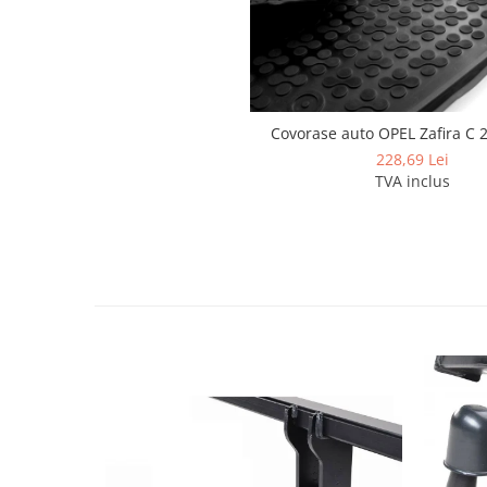
Covorase si tavite
Covorase auto
Covorase auto Alfa Romeo
Covorase auto Audi
Covorase auto Bmw
Covorase auto OPEL Zafira C 
Covorase auto Chevrolet
228,69 Lei
TVA inclus
Covorase auto Citroen
Covorase auto Dacia
Covorase auto Fiat
Covorase auto Ford
Covorase auto Honda
Covorase auto Hyundai
Covorase auto Isuzu
Covorase auto Iveco
Covorase auto Jeep
Covorase auto Kia
Covorase auto Land Rover