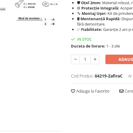
🛡️
Oțel 2mm:
Material robust, r
⚙️
Protecție Integrală:
Acoperă
🔧
Montaj Ușor:
Kit de prindere
🛢️
Mentenanță Rapidă:
Dispu
fără demontare.
✅
Fiabilitate:
Garanție 2 ani și r
IN STOC
Durata de livrare:
1 - 3 zile
ADAUG
Cod Produs:
04219-ZafiraC
Ai
Adauga la Favorite
Cere 