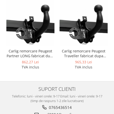
Carlig remorcare Peugeot
Carlig remorcare Peugeot
Partner LONG fabricat dupa
Traveller fabricat dupa
2018 marca Autohak
2016 marca Autohak
862,27 Lei
965,33 Lei
TVA inclus
TVA inclus
SUPORT CLIENTI
Telefonic: luni - vineri orele: 9-17 Email: luni - vineri orele: 9-17
(timp de raspuns 1-2 zile lucratoare)
0765436514