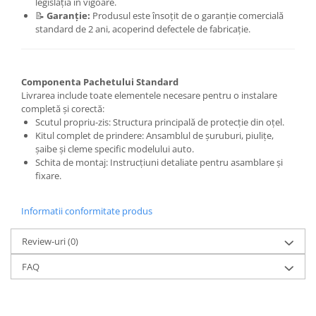
legislația în vigoare.
📝
Garanție:
Produsul este însoțit de o garanție comercială
standard de 2 ani, acoperind defectele de fabricație.
Componenta Pachetului Standard
Livrarea include toate elementele necesare pentru o instalare
completă și corectă:
Scutul propriu-zis: Structura principală de protecție din oțel.
Kitul complet de prindere: Ansamblul de șuruburi, piulițe,
șaibe și cleme specific modelului auto.
Schita de montaj: Instrucțiuni detaliate pentru asamblare și
fixare.
Informatii conformitate produs
Review-uri
(0)
FAQ