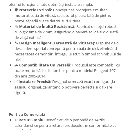
Carlige Tesla
oferind funcționalitate optimă și instalare simplă.
🛡️
Protecție Extinsă:
Conceput să protejeze simultan
Carlige Toyota
motorul, cutia de viteză, radiatorul și bara față de pietre,
noroi, zăpadă și alte detritusuri rutiere.
Carlige Volkswagen
🔩
Material de Înaltă Rezistență:
Fabricat din oțel robust
Carlige Volvo
cu o grosime de 2 mm, asigurând o barieră solidă și o durată
de viață extinsă.
Carlige Xpeng
🔧
Design Inteligent (Fereastră de Vizitare):
Dispune de o
Carlige Xpeng G6
deschidere special concepută pentru baia de ulei, eliminând
necesitatea demontării întregului scut în timpul schimbului de
Carlige Xpeng G9
ulei.
🚗
Compatibilitate Universală:
Produsul este compatibil cu
toate motorizările disponibile pentru modelul Peugeot 107
din anii 2005-2014.
✅
Instalare Precisă:
Designul urmează exact configurația
șasiului original, garantând o potrivire perfectă și o fixare
sigură.
Politica Comercială
↩️
Retur Simplu:
Beneficiați de o perioadă de 14 zile
calendaristice pentru returul produsului, în conformitate cu