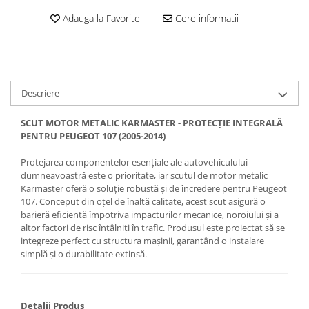
Carlige Jaecoo 7
Scut motor MAN
Covorase auto Toyota
Adauga la Favorite
Cere informatii
Carlige Jaecoo E5
Covorase auto Volvo
Scut motor Maxus
Carlige Jeep
Covorase auto Vw
Scut motor Mazda
Carlige Kia
Scut motor Mercedes
Carlige Kia EV4
Scut motor MG
Descriere
Carlige Kia EV5
Scut motor Mini
Carlige Kia PV5
SCUT MOTOR METALIC KARMASTER - PROTECȚIE INTEGRALĂ
Scut motor Mitsubishi
Carlige Lada
PENTRU PEUGEOT 107 (2005-2014)
Scut motor Nissan
Carlige Lancia
Protejarea componentelor esențiale ale autovehiculului
dumneavoastră este o prioritate, iar scutul de motor metalic
Scut motor Opel
Carlige Land Rover
Karmaster oferă o soluție robustă și de încredere pentru Peugeot
Scut motor Peugeot
Carlige Lexus
107. Conceput din oțel de înaltă calitate, acest scut asigură o
barieră eficientă împotriva impacturilor mecanice, noroiului și a
Scut motor Porsche
Carlige MAN
altor factori de risc întâlniți în trafic. Produsul este proiectat să se
Scut motor Renault
Carlige Mazda
integreze perfect cu structura mașinii, garantând o instalare
simplă și o durabilitate extinsă.
Scut motor SAAB
Carlige Mercedes
Scut motor Seat
Carlige MG
Scut motor Skoda
Carlige Mini
Detalii Produs