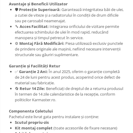
Avantaje și Beneficii Utilizator
Scut motor Toyota
Carlige Polestar
🛡️
Protecție Superioară:
Garantează integritatea băii de ulei,
Scut motor Volvo
a cutiei de viteze și a radiatorului în condiții de drum dificile
Carlige Porsche
sau pe carosabil neamenajat.
Scut motor Volvo C40
🔧
Acces Facilitat:
Integrarea orificiului de vizitare permite
Carlige Renault
efectuarea schimbului de ulei în mod rapid, reducând
Scut motor Volvo V90
manopera și timpul petrecut în service.
Scut motor Volvo XC40
Carlige Seat
⚙️
Montaj Fără Modificări:
Piesa utilizează exclusiv punctele
de prindere originale ale mașinii, nefiind necesare intervenții
Scut motor Vw
Carlige Skoda
structurale sau găuriri suplimentare.
Carlige SsangYong
Garanție și Facilități Retur
✅
Garanție 2 Ani:
În anul 2025, oferim o garanție completă
Carlige Subaru
de 24 de luni pentru acest produs, acoperind orice defect de
material sau fabricație.
Carlige Suzuki
🔄
Retur 14 Zile:
Beneficiați de dreptul de a returna produsul
în termen de 14 zile calendaristice de la recepție, conform
Carlige Tesla
politicilor Karmaster.ro.
Carlige Toyota
Componenta Coletului
Pachetul este livrat gata pentru instalare și conține:
Carlige Volkswagen
Scutul propriu-zis
Kit montaj complet
(toate accesoriile de fixare necesare)
Carlige Volvo