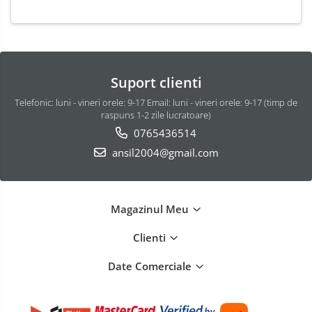
Suport clienti
Telefonic: luni - vineri orele: 9-17 Email: luni - vineri orele: 9-17 (timp de
raspuns 1-2 zile lucratoare)
0765436514
ansil2004@gmail.com
Magazinul Meu
Clienti
Date Comerciale