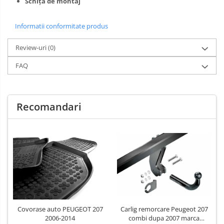
Schiță de montaj
Carlige Xpeng
Informatii conformitate produs
Carlige Xpeng G6
Carlige Xpeng G9
Review-uri
(0)
FAQ
Recomandari
Covorase auto PEUGEOT 207
Carlig remorcare Peugeot 207
2006-2014
combi dupa 2007 marca