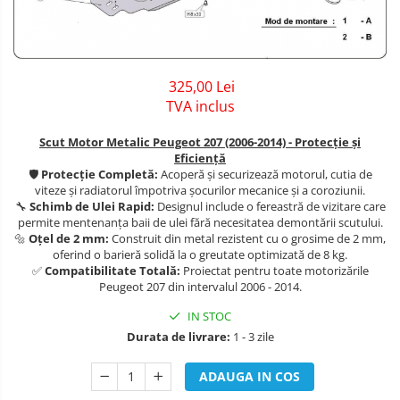
Covorase auto Jeep
Carlige Dacia
Scut motor DFSK
Covorase auto Kia
Carlige Daewoo
Scut motor Dodge
Covorase auto Land Rover
Covorase auto Lexus
325,00 Lei
Carlige Dodge
Scut motor EVO
TVA inclus
Covorase auto Mazda
Carlige Dongfeng
Scut motor Fiat
Covorase auto Mercedes
Scut Motor Metalic Peugeot 207 (2006-2014) - Protecție și
Covorase auto Mini
Carlige DR
Scut motor Ford
Eficiență
🛡️
Protecție Completă:
Acoperă și securizează motorul, cutia de
Covorase auto Mitsubishi
Carlige DS
Scut motor Honda
viteze și radiatorul împotriva șocurilor mecanice și a coroziunii.
Covorase auto Nissan
🔧
Schimb de Ulei Rapid:
Designul include o fereastră de vizitare care
Carlige Ebro
Scut motor Hyundai
permite mentenanța baii de ulei fără necesitatea demontării scutului.
Covorase auto Opel
🔩
Oțel de 2 mm:
Construit din metal rezistent cu o grosime de 2 mm,
Covorase auto Peugeot
Carlige Fiat
Scut motor Isuzu
oferind o barieră solidă la o greutate optimizată de 8 kg.
✅
Compatibilitate Totală:
Proiectat pentru toate motorizările
Covorase auto Porsche
Peugeot 207 din intervalul 2006 - 2014.
Carlige Ford
Scut motor Iveco
Covorase auto Renault
IN STOC
Carlige Honda
Scut motor Jeep
Covorase auto Saab
Durata de livrare:
1 - 3 zile
Covorase auto Seat
Carlige Hyundai
Scut motor Kia
Covorase auto Skoda
ADAUGA IN COS
Carlige Infiniti
Scut motor Lada
Covorase auto Subaru