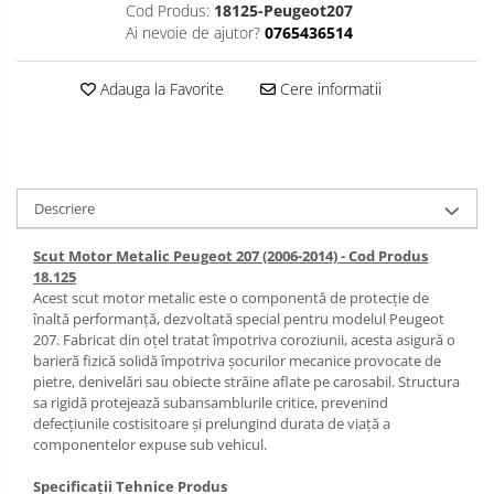
Cod Produs:
18125-Peugeot207
Carlige Isuzu
Covorase auto Suzuki
Scut motor Lancia
Ai nevoie de ajutor?
0765436514
Covorase auto Toyota
Carlige Iveco
Scut motor Land-Rover
Covorase auto Volvo
Adauga la Favorite
Cere informatii
Carlige Jaecoo
Scut motor Leapmotor
Covorase auto Vw
Carlige Jaecoo 5
Scut motor Lexus
Carlige Jaecoo 7
Scut motor MAN
Carlige Jaecoo E5
Descriere
Scut motor Maxus
Carlige Jeep
Scut Motor Metalic Peugeot 207 (2006-2014) - Cod Produs
Scut motor Mazda
Carlige Kia
18.125
Acest scut motor metalic este o componentă de protecție de
Scut motor Mercedes
Carlige Kia EV4
înaltă performanță, dezvoltată special pentru modelul Peugeot
207. Fabricat din oțel tratat împotriva coroziunii, acesta asigură o
Carlige Kia EV5
Scut motor MG
barieră fizică solidă împotriva șocurilor mecanice provocate de
Carlige Kia PV5
pietre, denivelări sau obiecte străine aflate pe carosabil. Structura
Scut motor Mini
sa rigidă protejează subansamblurile critice, prevenind
Carlige Lada
defecțiunile costisitoare și prelungind durata de viață a
Scut motor Mitsubishi
componentelor expuse sub vehicul.
Carlige Lancia
Scut motor Nissan
Specificații Tehnice Produs
Carlige Land Rover