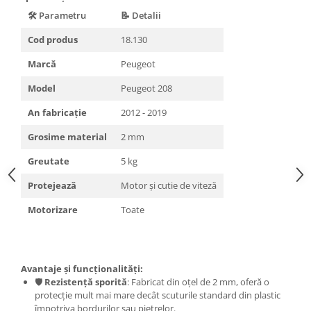
Carlige Lancia
🛠️ Parametru
📝 Detalii
Carlige Land Rover
Cod produs
18.130
Carlige Lexus
Marcă
Peugeot
Carlige MAN
Model
Peugeot 208
Carlige Mazda
An fabricație
2012 - 2019
Carlige Mercedes
Grosime material
2 mm
Carlige MG
Carlige Mini
Greutate
5 kg
Carlige Mitsubishi
Protejează
Motor și cutie de viteză
Carlige Nissan
Motorizare
Toate
Carlige Omoda
Carlige Opel
Carlige Peugeot
Avantaje și funcționalități:
🛡️
Rezistență sporită
: Fabricat din oțel de 2 mm, oferă o
Carlige Plymouth
protecție mult mai mare decât scuturile standard din plastic
împotriva bordurilor sau pietrelor.