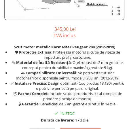
Carlige BYD
Carlige Cadillac
Carlige Chery
345,00 Lei
Carlige Chevrolet
TVA inclus
Carlige Chrysler
Scut motor metalic Karmaster Peugeot 208 (2012-2019)
Carlige Citroen
🛡️
Protecție Extinsă
: Protejează motorul și cutia de viteză de
Carlige Dacia
impacturi, praf și coroziune.
🔩
Material de Înaltă Rezistență
: Oțel robust de 2 mm grosime,
Carlige Daewoo
conceput pentru durabilitate maximă (greutate 5 kg).
🚗
Compatibilitate Universală
: Se potrivește tuturor
Carlige Dodge
motorizărilor disponibile pentru modelul 208, anii 2012-2019.
✅
Instalare Precisă
: Design optimizat (Cod produs 18.130) pentru
Carlige Dongfeng
o potrivire perfectă pe șasiul original.
Carlige DR
📦
Pachet Complet
: Include scutul propriu-zis, kitul complet de
prindere și schița de montaj.
Carlige DS
🔒
Garanție
: Beneficiați de 2 ani garanție și retur în 14 zile.
Carlige Ebro
IN STOC
Carlige Fiat
Durata de livrare:
1 - 3 zile
Carlige Ford