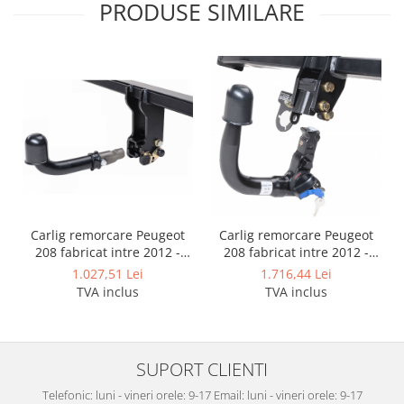
PRODUSE SIMILARE
Covorase auto Lexus
Covorase auto Mazda
Covorase auto Mercedes
Covorase auto Mini
Covorase auto Mitsubishi
Covorase auto Nissan
Covorase auto Opel
Covorase auto Peugeot
Covorase auto Porsche
Covorase auto Renault
Carlig remorcare Peugeot
Carlig remorcare Peugeot
Covorase auto Saab
208 fabricat intre 2012 -
208 fabricat intre 2012 -
Covorase auto Seat
2019 demontabil automat
2019 demontabil automat
1.027,51 Lei
1.716,44 Lei
cu maneta marca Autohak
vertical marca Autohak
Covorase auto Skoda
TVA inclus
TVA inclus
Covorase auto Subaru
Covorase auto Suzuki
Covorase auto Toyota
SUPORT CLIENTI
Covorase auto Volvo
Telefonic: luni - vineri orele: 9-17 Email: luni - vineri orele: 9-17