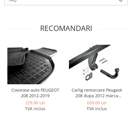
FAQ
Covorase si tavite
Covorase auto
Covorase auto Alfa Romeo
RECOMANDARI
Covorase auto Audi
Covorase auto Bmw
Covorase auto Chevrolet
Covorase auto Citroen
Covorase auto Dacia
Covorase auto Fiat
Covorase auto Ford
Covorase auto Honda
Covorase auto Hyundai
Carlig remorcare Peugeot
Covorase auto PEUGEOT
208 dupa 2012 marca
208 2012-2019
Covorase auto Isuzu
Imiola
659,00 Lei
229,90 Lei
Covorase auto Iveco
TVA inclus
TVA inclus
Covorase auto Jeep
Covorase auto Kia
Covorase auto Land Rover