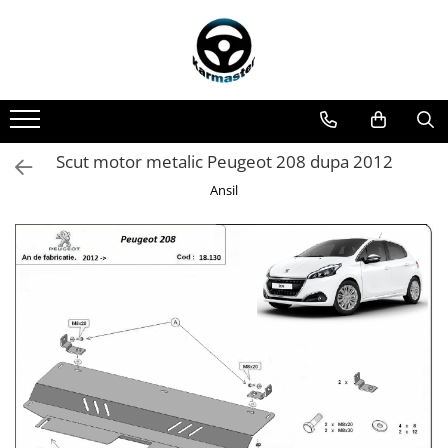
Toate Produsele
Accesorii carlige de remorcare
Accesorii cutii portbagaj
Accesorii remorci
Scut motor metalic Peugeot 208 dupa 2012
Amortizoare osie remorci
Ansil
Cabluri de frana remorci
Cuple remorci
Saboti frana remorci
Carlige de remorcare
Carlige Alfa Romeo
Carlige Alpine
Carlige Audi
Carlige Bmw