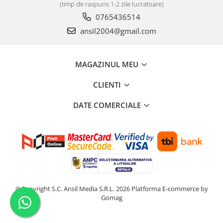
Covorase auto Vw
(timp de raspuns 1-2 zile lucratoare)
Cutii portbagaj
0765436514
Cutii portbagaj pt. bare
ansil2004@gmail.com
transversale
Echipamente
MAGAZINUL MEU
Generatoare curent portabile
Genti si rucsacuri
CLIENTI
Accesorii genti-rucsacuri
DATE COMERCIALE
Genti de umar
Genti laptop
Genti schi si snowboard
Genti voiaj
Grilaje portbagaj auto
Huse scaune auto
©Copyright S.C. Ansil Media S.R.L. 2026
Platforma E-commerce by
Instalatii electrice
Gomag
Instalatii simple