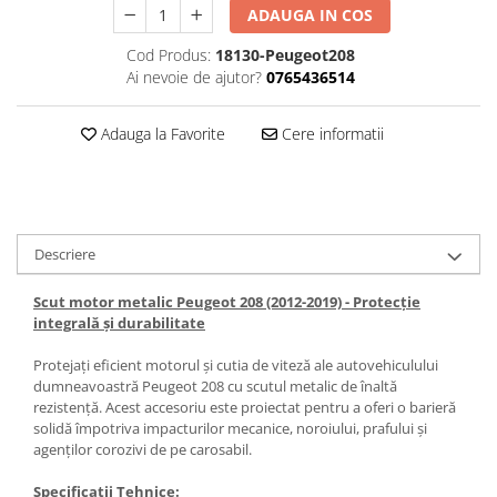
ADAUGA IN COS
Carlige Honda
Cod Produs:
18130-Peugeot208
Carlige Hyundai
Ai nevoie de ajutor?
0765436514
Carlige Infiniti
Adauga la Favorite
Cere informatii
Carlige Isuzu
Carlige Iveco
Carlige Jaecoo
Carlige Jaecoo 5
Descriere
Carlige Jaecoo 7
Carlige Jaecoo E5
Scut motor metalic Peugeot 208 (2012-2019) - Protecție
integrală și durabilitate
Carlige Jeep
Carlige Kia
Protejați eficient motorul și cutia de viteză ale autovehiculului
dumneavoastră Peugeot 208 cu scutul metalic de înaltă
Carlige Kia EV4
rezistență. Acest accesoriu este proiectat pentru a oferi o barieră
Carlige Kia EV5
solidă împotriva impacturilor mecanice, noroiului, prafului și
agenților corozivi de pe carosabil.
Carlige Kia PV5
Carlige Lada
Specificații Tehnice: