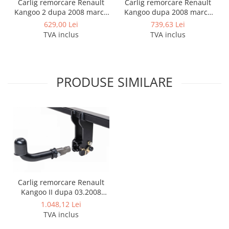
Carlig remorcare Renault
Carlig remorcare Renault
Kangoo 2 dupa 2008 marca
Kangoo dupa 2008 marca
Imiola
Autohak
629,00 Lei
739,63 Lei
TVA inclus
TVA inclus
PRODUSE SIMILARE
Carlig remorcare Renault
Kangoo II dupa 03.2008
demontabil automat cu
1.048,12 Lei
maneta marca Autohak
TVA inclus