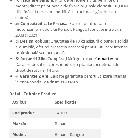
Carlige Tesla
montaj direct pe punctele de fixare originale ale șasiului (OEM
fit), fără a fi necesare modificări structurale, găurire sau
Carlige Toyota
sudură.
Carlige Volkswagen
🚗
Compatibilitate Precisă
: Potrivit pentru toate
motorizările modelului Renault Kangoo fabricate între anii
Carlige Volvo
2008 și 2021.
⚖️
Design Robust
: Greutatea de 10 kg asigură o barieră solidă
Carlige Xpeng
și durabilă, oferind protecția necesară pentru utilizare intensă
Carlige Xpeng G6
profesională sau personală.
🔄
Retur 14 Zile
: Cumpărați fără griji de pe
Karmaster.ro
.
Carlige Xpeng G9
Dacă produsul nu corespunde așteptărilor, beneficiați de
drept de retur în 14 zile.
✅
Garanție 2 Ani
: Calitate garantată pentru utilizare intensă
în orice condiții de drum sau teren.
Detalii Tehnice Produs:
Atribut
Specificație
Cod produs:
14.100
Marcă:
Renault
Model:
Renault Kangoo