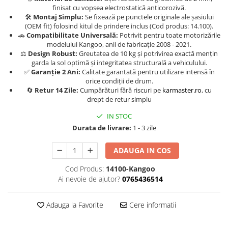
Carlige Jaecoo 7
Scut motor MAN
Covorase auto Toyota
finisat cu vopsea electrostatică anticorozivă.
Carlige Jaecoo E5
🛠️
Montaj Simplu:
Se fixează pe punctele originale ale șasiului
Covorase auto Volvo
Scut motor Maxus
(OEM fit) folosind kitul de prindere inclus (Cod produs: 14.100).
Carlige Jeep
Covorase auto Vw
🚗
Compatibilitate Universală:
Potrivit pentru toate motorizările
Scut motor Mazda
Carlige Kia
modelului Kangoo, anii de fabricație 2008 - 2021.
Scut motor Mercedes
⚖️
Design Robust:
Greutatea de 10 kg și potrivirea exactă mențin
Carlige Kia EV4
garda la sol optimă și integritatea structurală a vehiculului.
Scut motor MG
✅
Garanție 2 Ani:
Calitate garantată pentru utilizare intensă în
Carlige Kia EV5
orice condiții de drum.
Scut motor Mini
Carlige Kia PV5
🔄
Retur 14 Zile:
Cumpărături fără riscuri pe
karmaster.ro
, cu
Scut motor Mitsubishi
Carlige Lada
drept de retur simplu
Scut motor Nissan
Carlige Lancia
IN STOC
Durata de livrare:
1 - 3 zile
Scut motor Opel
Carlige Land Rover
Scut motor Peugeot
Carlige Lexus
ADAUGA IN COS
Scut motor Porsche
Carlige MAN
Cod Produs:
14100-Kangoo
Scut motor Renault
Carlige Mazda
Ai nevoie de ajutor?
0765436514
Scut motor SAAB
Carlige Mercedes
Adauga la Favorite
Cere informatii
Scut motor Seat
Carlige MG
Scut motor Skoda
Carlige Mini