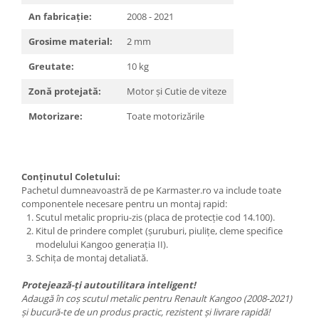
An fabricație:
2008 - 2021
Grosime material:
2 mm
Greutate:
10 kg
Zonă protejată:
Motor și Cutie de viteze
Motorizare:
Toate motorizările
Conținutul Coletului:
Pachetul dumneavoastră de pe Karmaster.ro va include toate
componentele necesare pentru un montaj rapid:
Scutul metalic propriu-zis (placa de protecție cod 14.100).
Kitul de prindere complet (șuruburi, piulițe, cleme specifice
modelului Kangoo generația II).
Schița de montaj detaliată.
Protejează-ți autoutilitara inteligent!
Adaugă în coș scutul metalic pentru Renault Kangoo (2008-2021)
și bucură-te de un produs practic, rezistent și livrare rapidă!