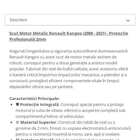
Scut motor Smart
Carlige Mitsubishi
Scut motor SsangYong
Carlige Nissan
Descriere
Scut motor Subaru
Carlige Omoda
Scut Motor Metalic Renault Kangoo (2008 - 2021) - Protecție
Scut motor Suzuki
Carlige Opel
Profesională 2mm
Scut motor Tesla
Carlige Peugeot
Asigurați longevitatea și siguranța autoutilitarei dumneavoastră
Scut motor Toyota
Carlige Plymouth
Renault Kangoo cu acest scut de motor metalic extrem de
robust, conceput pentru a doua generație a acestui model
Scut motor Volvo
Carlige Polestar
popular. Fabricat din oțel de înaltă calitate, acest accesoriu oferă
o barieră critică împotriva impacturilor mecanice, a pietrelor și a
Scut motor Volvo C40
Carlige Porsche
coroziunii, protejând eficient componentele vitale în timpul
Scut motor Volvo V90
Carlige Renault
deplasărilor zilnice sau pe șantiere.
Scut motor Volvo XC40
Carlige Seat
Caracteristici Principale:
Scut motor Vw
🛡️
Protecție Integrală
: Conceput special pentru a proteja
Carlige Skoda
motorul și cutia de viteze, oferind o acoperire completă sub
Carlige SsangYong
compartimentul tehnic al vehiculului.
⚙️
Material Superior
: Construit din tablă de oțel cu o
Carlige Subaru
grosime de 2 mm, finisat cu vopsea electrostatică anticorozivă
Carlige Suzuki
pentru o rezistență maximă la noroi, sare, apă și oxidare.
🛠️
Instalare Simplă
: Kitul de prindere inclus permite un