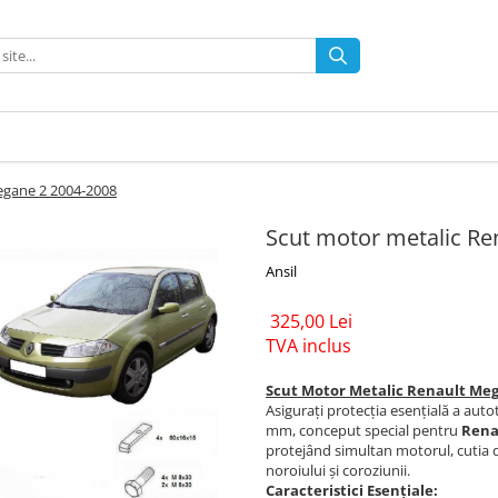
egane 2 2004-2008
Scut motor metalic Re
Ansil
325,00 Lei
TVA inclus
Scut Motor Metalic Renault Mega
Asigurați protecția esențială a aut
mm, conceput special pentru
Rena
protejând simultan motorul, cutia d
noroiului și coroziunii.
Caracteristici Esențiale: