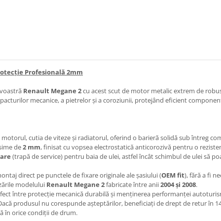
Protecție Profesională 2mm
avoastră
Renault Megane 2
cu acest scut de motor metalic extrem de robust,
impacturilor mecanice, a pietrelor și a coroziunii, protejând eficient componen
otorul, cutia de viteze și radiatorul, oferind o barieră solidă sub întreg co
osime de
2 mm
, finisat cu vopsea electrostatică anticorozivă pentru o reziste
tare
(trapă de service) pentru baia de ulei, astfel încât schimbul de ulei să p
ntaj direct pe punctele de fixare originale ale șasiului (
OEM fit
), fără a fi 
zările modelului
Renault Megane 2
fabricate între anii
2004 și 2008
.
rfect între protecție mecanică durabilă și menținerea performanței autoturis
acă produsul nu corespunde așteptărilor, beneficiați de drept de retur în 14 
că în orice condiții de drum.