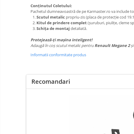
Carlige Porsche
Conținutul Coletului:
Pachetul dumneavoastră de pe Karmaster.ro va include t
Carlige Renault
Scutul metalic
propriu-zis (placa de protecție cod 19.1
Carlige Seat
Kitul de prindere complet
(șuruburi, piulițe, cleme s
Schița de montaj
detaliată.
Carlige Skoda
Protejează-ți mașina inteligent!
Carlige SsangYong
Adaugă în coș scutul metalic pentru
Renault Megane 2
și
Carlige Subaru
Informatii conformitate produs
Carlige Suzuki
Carlige Tesla
Carlige Toyota
Recomandari
Carlige Volkswagen
Carlige Volvo
Carlige Xpeng
Carlige Xpeng G6
Carlige Xpeng G9
Covorase auto