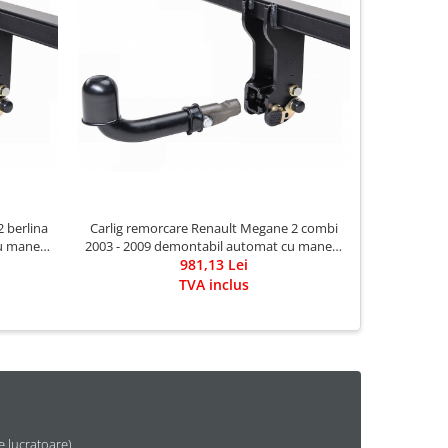
 berlina
Carlig remorcare Renault Megane 2 combi
u maneta
2003 - 2009 demontabil automat cu maneta
marca Autohak
981,13 Lei
TVA inclus
le lucratoare)