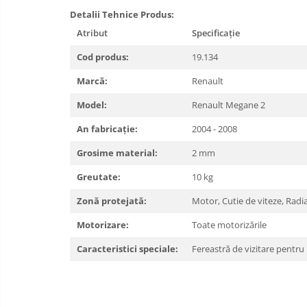
Detalii Tehnice Produs:
Carlige Land Rover
Atribut
Specificație
Carlige Lexus
Cod produs:
19.134
Carlige MAN
Marcă:
Renault
Carlige Mazda
Carlige Mercedes
Model:
Renault Megane 2
Carlige MG
An fabricație:
2004 - 2008
Carlige Mini
Grosime material:
2 mm
Carlige Mitsubishi
Greutate:
10 kg
Carlige Nissan
Zonă protejată:
Motor, Cutie de viteze, Radi
Carlige Omoda
Motorizare:
Toate motorizările
Carlige Opel
Caracteristici speciale:
Fereastră de vizitare pentru 
Carlige Peugeot
Carlige Plymouth
Carlige Polestar