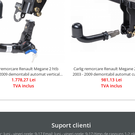
 remorcare Renault Megane 2 htb
Carlig remorcare Renault Megane 2
 2009 demontabil automat vertical
2003 - 2009 demontabil automat c
marca Autohak
1.778,27 Lei
marca Autohak
981,13 Lei
TVA inclus
TVA inclus
Suport clienti
c: luni - vineri orele: 9-17 Email: luni - vineri orele: 9-17 (timp de raspuns 1-2 zi