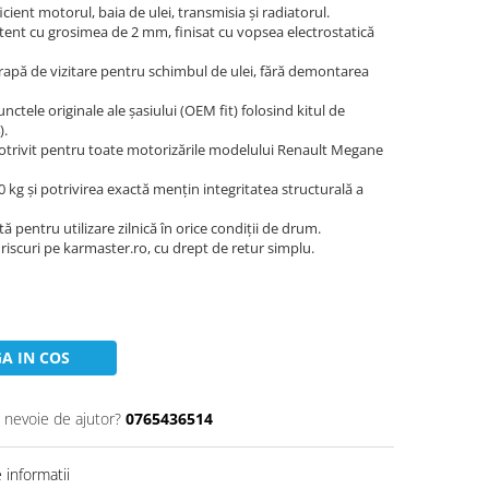
cient motorul, baia de ulei, transmisia și radiatorul.
stent cu grosimea de 2 mm, finisat cu vopsea electrostatică
rapă de vizitare pentru schimbul de ulei, fără demontarea
nctele originale ale șasiului (OEM fit) folosind kitul de
).
trivit pentru toate motorizările modelului Renault Megane
 kg și potrivirea exactă mențin integritatea structurală a
ă pentru utilizare zilnică în orice condiții de drum.
iscuri pe karmaster.ro, cu drept de retur simplu.
A IN COS
i nevoie de ajutor?
0765436514
informatii