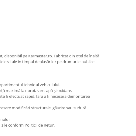
 disponibil pe Karmaster.ro. Fabricat din oțel de înaltă
tele vitale în timpul deplasărilor pe drumurile publice
mpartimentul tehnic al vehiculului.
nță maximă la noroi, sare, apă și oxidare.
oată fi efectuat rapid, fără a fi necesară demontarea
necesare modificări structurale, găurire sau sudură.
mului.
zile conform Politicii de Retur.