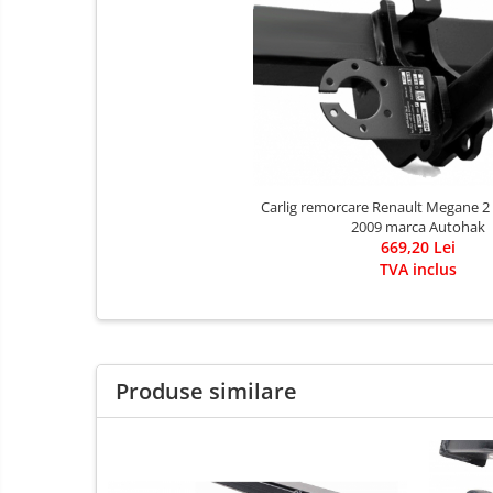
Covorase auto Alfa Romeo
Covorase auto Audi
Covorase auto Bmw
Covorase auto Chevrolet
Covorase auto Citroen
Covorase auto Dacia
Covorase auto Fiat
Carlig remorcare Renault Megane 2
2009 marca Autohak
Covorase auto Ford
669,20 Lei
Covorase auto Honda
TVA inclus
Covorase auto Hyundai
Covorase auto Isuzu
Covorase auto Iveco
Covorase auto Jeep
Produse similare
Covorase auto Kia
Covorase auto Land Rover
Covorase auto Lexus