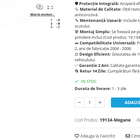
🛡️
Protecție Integrală:
Acoperă efi
🔩
Material de Calitate:
Oțel rezi
anticorozivă.
🔧
Mentenanță Ușoară:
Include t
scutului.
🛠️
Montaj Simplu:
Se fixează pe pu
prindere inclus (Cod produs: 19.134
🚗
Compatibilitate Universală:
Po
2, anii de fabricație 2004 - 2008.
⚖️
Design Eficient:
Greutatea de 10
vehiculului.
✅
Garanție 2 Ani:
Calitate garantat
🔄
Retur 14 Zile:
Cumpărături fără r
IN STOC
Durata de livrare:
1 - 3 zile
ADAUG
Cod Produs:
19134-Megane
A
Adauga la Favorite
Cere 