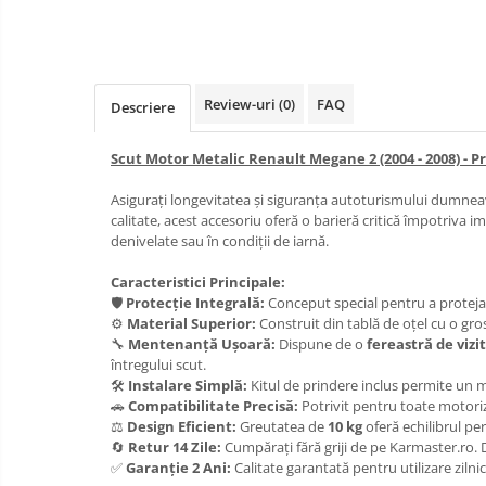
Carlige Honda
Carlige Hyundai
Carlige Infiniti
Carlige Isuzu
Review-uri
(0)
FAQ
Descriere
Carlige Iveco
Scut Motor Metalic Renault Megane 2 (2004 - 2008) - 
Carlige Jaecoo
Asigurați longevitatea și siguranța autoturismului dumne
Carlige Jaecoo 5
calitate, acest accesoriu oferă o barieră critică împotriva 
Carlige Jaecoo 7
denivelate sau în condiții de iarnă.
Carlige Jaecoo E5
Caracteristici Principale:
Carlige Jeep
🛡️
Protecție Integrală:
Conceput special pentru a proteja m
⚙️
Material Superior:
Construit din tablă de oțel cu o gr
Carlige Kia
🔧
Mentenanță Ușoară:
Dispune de o
fereastră de vizi
Carlige Kia EV4
întregului scut.
🛠️
Instalare Simplă:
Kitul de prindere inclus permite un mo
Carlige Kia EV5
🚗
Compatibilitate Precisă:
Potrivit pentru toate motori
Carlige Kia PV5
⚖️
Design Eficient:
Greutatea de
10 kg
oferă echilibrul pe
🔄
Retur 14 Zile:
Cumpărați fără griji de pe Karmaster.ro. D
Carlige Lada
✅
Garanție 2 Ani:
Calitate garantată pentru utilizare zilni
Carlige Lancia