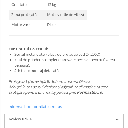
Greutate:
13 kg
Carlige Xpeng
Zonă protejată:
Motor, cutie de viteză
Carlige Xpeng G6
Carlige Xpeng G9
Motorizare:
Diesel
Conținutul Coletului:
Scutul metalic oțel (placa de protecție cod 24.206D).
Kitul de prindere complet (hardware necesar pentru fixarea
pe șasiu).
Schița de montaj detaliată.
Protejează-ți investiția în Subaru Impreza Diesel!
Adaugă în coș scutul dedicat și asigură-te că mașina ta este
protejată pentru un montaj perfect prin
Karmaster.ro
!
Informatii conformitate produs
Review-uri
(0)