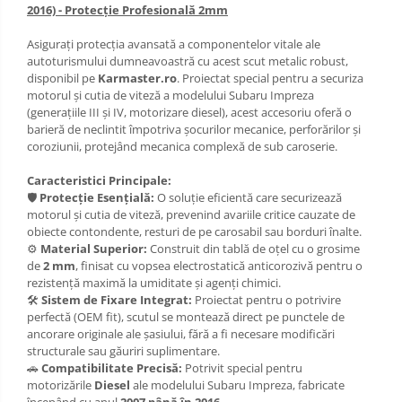
2016) - Protecție Profesională 2mm
Scut motor Opel
Carlige Lexus
Asigurați protecția avansată a componentelor vitale ale
Scut motor Peugeot
autoturismului dumneavoastră cu acest scut metalic robust,
Carlige MAN
disponibil pe
Karmaster.ro
. Proiectat special pentru a securiza
Scut motor Porsche
Carlige Mazda
motorul și cutia de viteză a modelului Subaru Impreza
(generațiile III și IV, motorizare diesel), acest accesoriu oferă o
Scut motor Renault
Carlige Mercedes
barieră de neclintit împotriva șocurilor mecanice, perforărilor și
coroziunii, protejând mecanica complexă de sub caroserie.
Scut motor SAAB
Carlige MG
Caracteristici Principale:
Scut motor Seat
Carlige Mini
🛡️
Protecție Esențială:
O soluție eficientă care securizează
motorul și cutia de viteză, prevenind avariile critice cauzate de
Scut motor Skoda
Carlige Mitsubishi
obiecte contondente, resturi de pe carosabil sau borduri înalte.
Scut motor Smart
⚙️
Material Superior:
Construit din tablă de oțel cu o grosime
Carlige Nissan
de
2 mm
, finisat cu vopsea electrostatică anticorozivă pentru o
Scut motor SsangYong
rezistență maximă la umiditate și agenți chimici.
Carlige Omoda
🛠️
Sistem de Fixare Integrat:
Proiectat pentru o potrivire
Scut motor Subaru
perfectă (OEM fit), scutul se montează direct pe punctele de
Carlige Opel
ancorare originale ale șasiului, fără a fi necesare modificări
Scut motor Suzuki
structurale sau găuriri suplimentare.
Carlige Peugeot
🚗
Compatibilitate Precisă:
Potrivit special pentru
Scut motor Tesla
motorizările
Diesel
ale modelului Subaru Impreza, fabricate
Carlige Plymouth