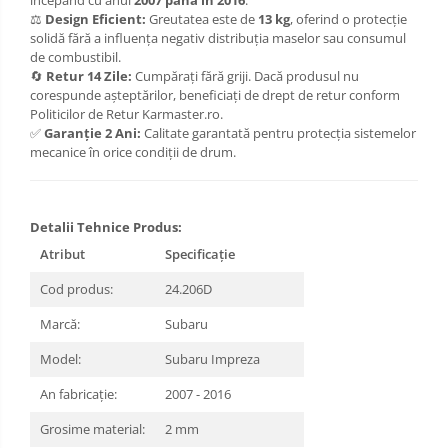
începând cu anul
2007 până în 2016
.
Scut motor Toyota
⚖️
Design Eficient:
Greutatea este de
13 kg
, oferind o protecție
Carlige Polestar
solidă fără a influența negativ distribuția maselor sau consumul
Scut motor Volvo
de combustibil.
Carlige Porsche
🔄
Retur 14 Zile:
Cumpărați fără griji. Dacă produsul nu
Scut motor Volvo C40
corespunde așteptărilor, beneficiați de drept de retur conform
Carlige Renault
Scut motor Volvo V90
Politicilor de Retur Karmaster.ro.
✅
Garanție 2 Ani:
Calitate garantată pentru protecția sistemelor
Scut motor Volvo XC40
Carlige Seat
mecanice în orice condiții de drum.
Scut motor Vw
Carlige Skoda
Carlige SsangYong
Detalii Tehnice Produs:
Carlige Subaru
Atribut
Specificație
Carlige Suzuki
Cod produs:
24.206D
Carlige Tesla
Marcă:
Subaru
Model:
Subaru Impreza
Carlige Toyota
An fabricație:
2007 - 2016
Carlige Volkswagen
Grosime material:
2 mm
Carlige Volvo