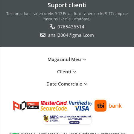
Suport clienti
Telefonic: luni - vineri orele: 9-17 Email: luni - vineri orele: 9-17 (timp de
raspuns 1-2 zile lucratoare)
0765436514
ansil2004@gmail.com
Magazinul Meu
Clienti
Date Comerciale
©Copyright S.C. Ansil Media S.R.L. 2026
Platforma E-commerce by