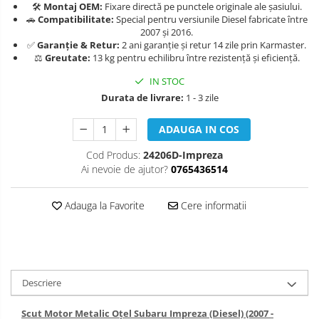
🛠️
Montaj OEM:
Fixare directă pe punctele originale ale șasiului.
Carlige Isuzu
Covorase auto Suzuki
Scut motor Lancia
🚗
Compatibilitate:
Special pentru versiunile Diesel fabricate între
2007 și 2016.
Covorase auto Toyota
Carlige Iveco
Scut motor Land-Rover
✅
Garanție & Retur:
2 ani garanție și retur 14 zile prin Karmaster.
Covorase auto Volvo
⚖️
Greutate:
13 kg pentru echilibru între rezistență și eficiență.
Carlige Jaecoo
Scut motor Leapmotor
Covorase auto Vw
IN STOC
Carlige Jaecoo 5
Scut motor Lexus
Durata de livrare:
1 - 3 zile
Carlige Jaecoo 7
Scut motor MAN
Carlige Jaecoo E5
ADAUGA IN COS
Scut motor Maxus
Carlige Jeep
Cod Produs:
24206D-Impreza
Ai nevoie de ajutor?
0765436514
Scut motor Mazda
Carlige Kia
Scut motor Mercedes
Carlige Kia EV4
Adauga la Favorite
Cere informatii
Carlige Kia EV5
Scut motor MG
Carlige Kia PV5
Scut motor Mini
Carlige Lada
Scut motor Mitsubishi
Descriere
Carlige Lancia
Scut motor Nissan
Scut Motor Metalic Oțel Subaru Impreza (Diesel) (2007 -
Carlige Land Rover