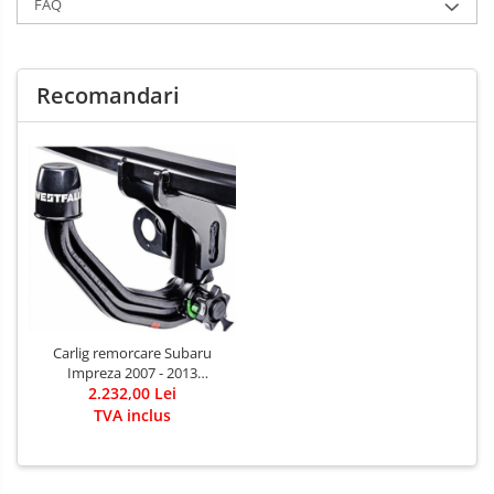
FAQ
Recomandari
Carlig remorcare Subaru
Impreza 2007 - 2013
demontabil automat vertical
2.232,00 Lei
marca Westfalia
TVA inclus