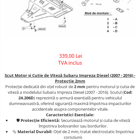
Covorase auto Jeep
Carlige Dacia
Scut motor DFSK
Covorase auto Kia
Carlige Daewoo
Scut motor Dodge
Covorase auto Land Rover
Covorase auto Lexus
Carlige Dodge
Scut motor EVO
Covorase auto Mazda
Carlige Dongfeng
Scut motor Fiat
Covorase auto Mercedes
Covorase auto Mini
Carlige DR
Scut motor Ford
339,00 Lei
TVA inclus
Covorase auto Mitsubishi
Carlige DS
Scut motor Honda
Covorase auto Nissan
Scut Motor și Cutie de Viteză Subaru Impreza Diesel (2007 - 2016) -
Carlige Ebro
Scut motor Hyundai
Covorase auto Opel
Protecție 2mm
Protecție dedicată din oțel robust de
2 mm
pentru motorul și cutia de
Covorase auto Peugeot
Carlige Fiat
Scut motor Isuzu
viteză a modelului Subaru Impreza Diesel (2007 - 2016). Scutul (
Cod:
Covorase auto Porsche
24.206D
) reprezintă o armură esențială pentru vehiculul
Carlige Ford
Scut motor Iveco
dumneavoastră, oferind siguranță maximă împotriva impacturilor
Covorase auto Renault
accidentale asupra componentelor vitale.
Carlige Honda
Scut motor Jeep
Covorase auto Saab
Caracteristici Esențiale:
🛡️
Protecție Eficientă:
Securizează motorul și cutia de viteză
Covorase auto Seat
Carlige Hyundai
Scut motor Kia
împotriva bolovanilor sau bordurilor.
Covorase auto Skoda
🔩
Material Durabil:
Oțel de 2 mm, tratat electrostatic împotriva
Carlige Infiniti
Scut motor Lada
coroziunii.
Covorase auto Subaru