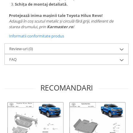
Covorase auto Lexus
Schița de montaj detaliată.
Covorase auto Mazda
Protejează inima mașinii tale Toyota Hilux Revo!
Covorase auto Mercedes
Adaugă în coș scutul metalic și circulă fără griji, indiferent de
Covorase auto Mini
starea drumului, prin
Karmaster.ro
!
Covorase auto Mitsubishi
Informatii conformitate produs
Covorase auto Nissan
Covorase auto Opel
Review-uri
(0)
Covorase auto Peugeot
FAQ
Covorase auto Porsche
Covorase auto Renault
Covorase auto Saab
RECOMANDARI
Covorase auto Seat
Covorase auto Skoda
Covorase auto Subaru
Covorase auto Suzuki
Covorase auto Toyota
Covorase auto Volvo