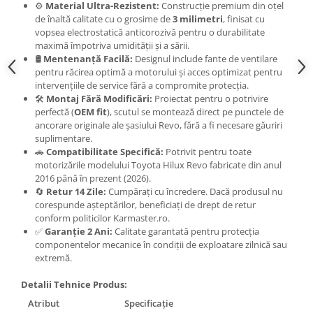
Carlige Polestar
⚙️
Material Ultra-Rezistent:
Construcție premium din oțel
de înaltă calitate cu o grosime de
3 milimetri
, finisat cu
Carlige Porsche
vopsea electrostatică anticorozivă pentru o durabilitate
Carlige Renault
maximă împotriva umidității și a sării.
🛢️
Mentenanță Facilă:
Designul include fante de ventilare
Carlige Seat
pentru răcirea optimă a motorului și acces optimizat pentru
intervențiile de service fără a compromite protecția.
Carlige Skoda
🛠️
Montaj Fără Modificări:
Proiectat pentru o potrivire
Carlige SsangYong
perfectă (
OEM fit
), scutul se montează direct pe punctele de
ancorare originale ale șasiului Revo, fără a fi necesare găuriri
Carlige Subaru
suplimentare.
🚗
Compatibilitate Specifică:
Potrivit pentru toate
Carlige Suzuki
motorizările modelului Toyota Hilux Revo fabricate din anul
Carlige Tesla
2016 până în prezent (2026).
🔄
Retur 14 Zile:
Cumpărați cu încredere. Dacă produsul nu
Carlige Toyota
corespunde așteptărilor, beneficiați de drept de retur
Carlige Volkswagen
conform politicilor Karmaster.ro.
✅
Garanție 2 Ani:
Calitate garantată pentru protecția
Carlige Volvo
componentelor mecanice în condiții de exploatare zilnică sau
extremă.
Carlige Xpeng
Carlige Xpeng G6
Detalii Tehnice Produs:
Carlige Xpeng G9
Atribut
Specificație