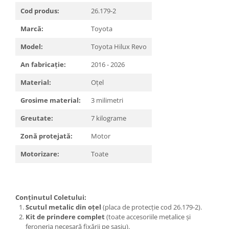
Covorase si tavite
Cod produs:
26.179-2
Covorase auto
Marcă:
Toyota
Covorase auto Alfa Romeo
Covorase auto Audi
Model:
Toyota Hilux Revo
Covorase auto Bmw
An fabricație:
2016 - 2026
Covorase auto Chevrolet
Material:
Oțel
Covorase auto Citroen
Covorase auto Dacia
Grosime material:
3 milimetri
Covorase auto Fiat
Greutate:
7 kilograme
Covorase auto Ford
Zonă protejată:
Motor
Covorase auto Honda
Covorase auto Hyundai
Motorizare:
Toate
Covorase auto Isuzu
Covorase auto Iveco
Covorase auto Jeep
Conținutul Coletului:
Covorase auto Kia
Scutul metalic din oțel
(placa de protecție cod 26.179-2).
Kit de prindere complet
(toate accesoriile metalice și
Covorase auto Land Rover
feroneria necesară fixării pe șasiu).