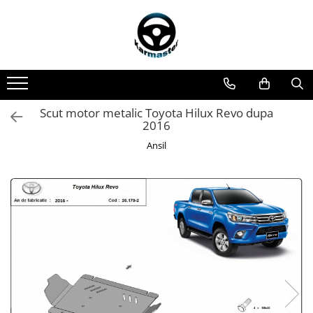
Toate Produsele
Accesorii carlige de remorcare
Accesorii cutii portbagaj
Accesorii remorci
Scut motor metalic Toyota Hilux Revo dupa
2016
Amortizoare osie remorci
Ansil
Cabluri de frana remorci
Cuple remorci
Saboti frana remorci
Carlige de remorcare
Carlige Alfa Romeo
Carlige Alpine
Carlige Audi
Carlige Bmw