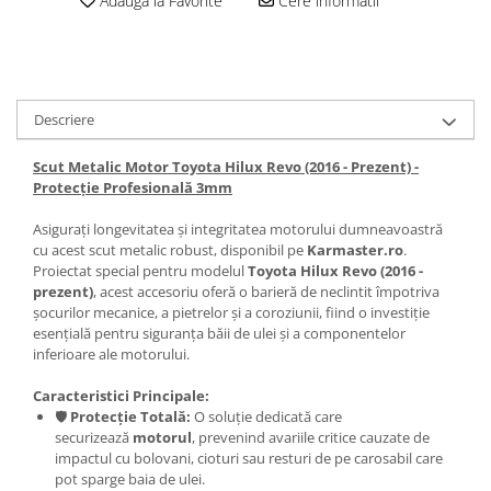
Adauga la Favorite
Cere informatii
Carlige Lancia
Carlige Land Rover
Carlige Lexus
Carlige MAN
Descriere
Carlige Mazda
Scut Metalic Motor Toyota Hilux Revo (2016 - Prezent) -
Carlige Mercedes
Protecție Profesională 3mm
Carlige MG
Asigurați longevitatea și integritatea motorului dumneavoastră
cu acest scut metalic robust, disponibil pe
Karmaster.ro
.
Carlige Mini
Proiectat special pentru modelul
Toyota Hilux Revo (2016 -
Carlige Mitsubishi
prezent)
, acest accesoriu oferă o barieră de neclintit împotriva
șocurilor mecanice, a pietrelor și a coroziunii, fiind o investiție
Carlige Nissan
esențială pentru siguranța băii de ulei și a componentelor
inferioare ale motorului.
Carlige Omoda
Carlige Opel
Caracteristici Principale:
🛡️
Protecție Totală:
O soluție dedicată care
Carlige Peugeot
securizează
motorul
, prevenind avariile critice cauzate de
Carlige Plymouth
impactul cu bolovani, cioturi sau resturi de pe carosabil care
pot sparge baia de ulei.