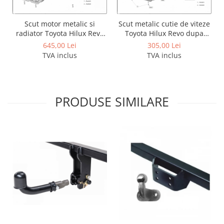
Covorase auto Vw
Cutii portbagaj
Scut motor metalic si
Scut metalic cutie de viteze
Cutii portbagaj pt. bare
radiator Toyota Hilux Revo
Toyota Hilux Revo dupa
transversale
dupa 2016
2016
645,00 Lei
305,00 Lei
Echipamente
TVA inclus
TVA inclus
Generatoare curent portabile
Genti si rucsacuri
Accesorii genti-rucsacuri
PRODUSE SIMILARE
Genti de umar
Genti laptop
Genti schi si snowboard
Genti voiaj
Grilaje portbagaj auto
Huse scaune auto
Instalatii electrice
Instalatii simple