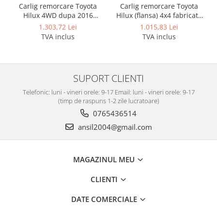
Module cu interfata can-bus
Carlig remorcare Toyota
Carlig remorcare Toyota
Hilux 4WD dupa 2016
Hilux (flansa) 4x4 fabricata
Scuturi metalice
demontabil automat cu
dupa 2016 marca Autohak
1.303,72 Lei
1.015,83 Lei
Scut motor Alfa Romeo
maneta marca Autohak
TVA inclus
TVA inclus
Scut motor Audi
Scut motor Bmw
Scut motor BYD
SUPORT CLIENTI
Scut motor Chevrolet
Telefonic: luni - vineri orele: 9-17 Email: luni - vineri orele: 9-17
(timp de raspuns 1-2 zile lucratoare)
Scut motor Citroen
0765436514
Scut motor Cupra
ansil2004@gmail.com
Scut motor Dacia
Scut motor Daewoo
MAGAZINUL MEU
Scut motor Daihatsu
CLIENTI
Scut motor DFSK
Scut motor Dodge
DATE COMERCIALE
Scut motor EVO