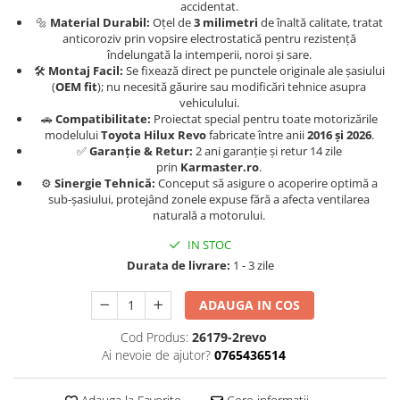
accidentat.
🔩
Material Durabil:
Oțel de
3 milimetri
de înaltă calitate, tratat
Carlige Honda
anticoroziv prin vopsire electrostatică pentru rezistență
Carlige Hyundai
îndelungată la intemperii, noroi și sare.
🛠️
Montaj Facil:
Se fixează direct pe punctele originale ale șasiului
Carlige Infiniti
(
OEM fit
); nu necesită găurire sau modificări tehnice asupra
vehiculului.
Carlige Isuzu
🚗
Compatibilitate:
Proiectat special pentru toate motorizările
modelului
Toyota Hilux Revo
fabricate între anii
2016 și 2026
.
Carlige Iveco
✅
Garanție & Retur:
2 ani garanție și retur 14 zile
Carlige Jaecoo
prin
Karmaster.ro
.
⚙️
Sinergie Tehnică:
Conceput să asigure o acoperire optimă a
Carlige Jaecoo 5
sub-șasiului, protejând zonele expuse fără a afecta ventilarea
Carlige Jaecoo 7
naturală a motorului.
Carlige Jaecoo E5
IN STOC
Carlige Jeep
Durata de livrare:
1 - 3 zile
Carlige Kia
ADAUGA IN COS
Carlige Kia EV4
Cod Produs:
26179-2revo
Carlige Kia EV5
Ai nevoie de ajutor?
0765436514
Carlige Kia PV5
Carlige Lada