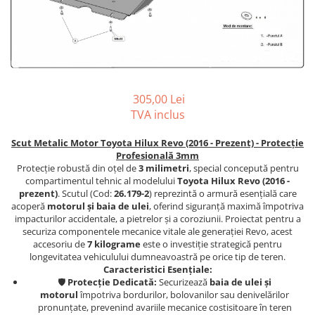
Carlige BYD
Carlige Cadillac
Carlige Chery
Carlige Chevrolet
Carlige Chrysler
305,00 Lei
TVA inclus
Carlige Citroen
Carlige Dacia
Scut Metalic Motor Toyota Hilux Revo (2016 - Prezent) - Protecție
Profesională 3mm
Carlige Daewoo
Protecție robustă din oțel de
3 milimetri
, special concepută pentru
compartimentul tehnic al modelului
Toyota Hilux Revo (2016 -
Carlige Dodge
prezent)
. Scutul (Cod:
26.179-2
) reprezintă o armură esențială care
Carlige Dongfeng
acoperă
motorul și baia de ulei
, oferind siguranță maximă împotriva
impacturilor accidentale, a pietrelor și a coroziunii. Proiectat pentru a
Carlige DR
securiza componentele mecanice vitale ale generației Revo, acest
accesoriu de
7 kilograme
este o investiție strategică pentru
Carlige DS
longevitatea vehiculului dumneavoastră pe orice tip de teren.
Carlige Ebro
Caracteristici Esențiale:
🛡️
Protecție Dedicată:
Securizează
baia de ulei și
Carlige Fiat
motorul
împotriva bordurilor, bolovanilor sau denivelărilor
pronunțate, prevenind avariile mecanice costisitoare în teren
Carlige Ford