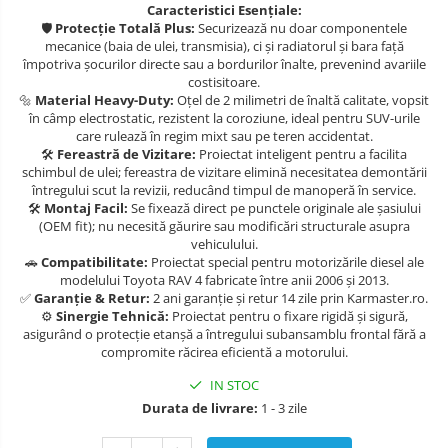
Caracteristici Esențiale:
Carlige Isuzu
Covorase auto Suzuki
Scut motor Lancia
🛡️
Protecție Totală Plus:
Securizează nu doar componentele
mecanice (baia de ulei, transmisia), ci și radiatorul și bara față
Covorase auto Toyota
Carlige Iveco
Scut motor Land-Rover
împotriva șocurilor directe sau a bordurilor înalte, prevenind avariile
Covorase auto Volvo
costisitoare.
Carlige Jaecoo
Scut motor Leapmotor
🔩
Material Heavy-Duty:
Oțel de 2 milimetri de înaltă calitate, vopsit
Covorase auto Vw
în câmp electrostatic, rezistent la coroziune, ideal pentru SUV-urile
Carlige Jaecoo 5
Scut motor Lexus
care rulează în regim mixt sau pe teren accidentat.
Carlige Jaecoo 7
🛠️
Fereastră de Vizitare:
Proiectat inteligent pentru a facilita
Scut motor MAN
schimbul de ulei; fereastra de vizitare elimină necesitatea demontării
Carlige Jaecoo E5
întregului scut la revizii, reducând timpul de manoperă în service.
Scut motor Maxus
🛠️
Montaj Facil:
Se fixează direct pe punctele originale ale șasiului
Carlige Jeep
(OEM fit); nu necesită găurire sau modificări structurale asupra
Scut motor Mazda
vehiculului.
Carlige Kia
🚗
Compatibilitate:
Proiectat special pentru motorizările diesel ale
modelului Toyota RAV 4 fabricate între anii 2006 și 2013.
Scut motor Mercedes
Carlige Kia EV4
✅
Garanție & Retur:
2 ani garanție și retur 14 zile prin Karmaster.ro.
Carlige Kia EV5
⚙️
Sinergie Tehnică:
Proiectat pentru o fixare rigidă și sigură,
Scut motor MG
asigurând o protecție etanșă a întregului subansamblu frontal fără a
Carlige Kia PV5
compromite răcirea eficientă a motorului.
Scut motor Mini
Carlige Lada
IN STOC
Scut motor Mitsubishi
Carlige Lancia
Durata de livrare:
1 - 3 zile
Scut motor Nissan
Carlige Land Rover