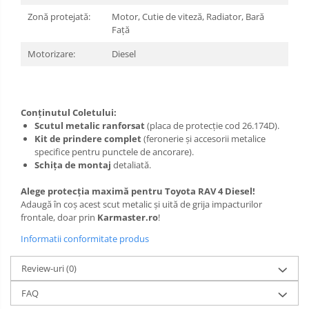
Zonă protejată:
Motor, Cutie de viteză, Radiator, Bară
Față
Motorizare:
Diesel
Conținutul Coletului:
Scutul metalic ranforsat
(placa de protecție cod 26.174D).
Kit de prindere complet
(feronerie și accesorii metalice
specifice pentru punctele de ancorare).
Schița de montaj
detaliată.
Alege protecția maximă pentru Toyota RAV 4 Diesel!
Adaugă în coș acest scut metalic și uită de grija impacturilor
frontale, doar prin
Karmaster.ro
!
Informatii conformitate produs
Review-uri
(0)
FAQ