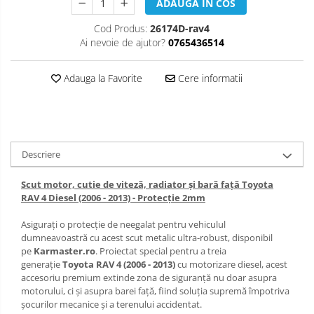
ADAUGA IN COS
Scut motor Opel
Carlige Lexus
Cod Produs:
26174D-rav4
Scut motor Peugeot
Ai nevoie de ajutor?
0765436514
Carlige MAN
Scut motor Porsche
Carlige Mazda
Adauga la Favorite
Cere informatii
Scut motor Renault
Carlige Mercedes
Scut motor SAAB
Carlige MG
Scut motor Seat
Carlige Mini
Descriere
Scut motor Skoda
Carlige Mitsubishi
Scut motor, cutie de viteză, radiator și bară față Toyota
Scut motor Smart
RAV 4 Diesel (2006 - 2013) - Protecție 2mm
Carlige Nissan
Scut motor SsangYong
Asigurați o protecție de neegalat pentru vehiculul
Carlige Omoda
dumneavoastră cu acest scut metalic ultra-robust, disponibil
Scut motor Subaru
pe
Karmaster.ro
. Proiectat special pentru a treia
Carlige Opel
generație
Toyota RAV 4 (2006 - 2013)
cu motorizare diesel, acest
Scut motor Suzuki
accesoriu premium extinde zona de siguranță nu doar asupra
Carlige Peugeot
motorului, ci și asupra barei față, fiind soluția supremă împotriva
Scut motor Tesla
șocurilor mecanice și a terenului accidentat.
Carlige Plymouth