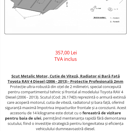
Covorase auto Jeep
Carlige Dacia
Scut motor DFSK
Covorase auto Kia
Carlige Daewoo
Scut motor Dodge
Covorase auto Land Rover
Covorase auto Lexus
Carlige Dodge
Scut motor EVO
Covorase auto Mazda
Carlige Dongfeng
Scut motor Fiat
Covorase auto Mercedes
Covorase auto Mini
Carlige DR
Scut motor Ford
357,00 Lei
Covorase auto Mitsubishi
TVA inclus
Carlige DS
Scut motor Honda
Covorase auto Nissan
Carlige Ebro
Scut motor Hyundai
Covorase auto Opel
Scut Metalic Motor, Cutie de Viteză, Radiator și Bară Față
Toyota RAV 4 Diesel (2006 - 2013) - Protecție Profesională 2mm
Covorase auto Peugeot
Carlige Fiat
Scut motor Isuzu
Protecție ultra-robustă din oțel de 2 milimetri, special concepută
Covorase auto Porsche
pentru compartimentul tehnic și frontal al modelului Toyota RAV 4
Carlige Ford
Scut motor Iveco
Diesel (2006 - 2013). Scutul (Cod: 26.174D) reprezintă o armură extinsă
Covorase auto Renault
care acoperă motorul, cutia de viteză, radiatorul și bara față, oferind
Carlige Honda
Scut motor Jeep
Covorase auto Saab
siguranță maximă împotriva impacturilor frontale și a coroziunii. Acest
accesoriu de 14 kilograme este dotat cu o
fereastră de vizitare
Covorase auto Seat
Carlige Hyundai
Scut motor Kia
pentru baia de ulei
, permițând mentenanța rapidă fără demontarea
Covorase auto Skoda
scutului, fiind o investiție strategică pentru longevitatea și eficiența
Carlige Infiniti
Scut motor Lada
vehiculului dumneavoastră diesel.
Covorase auto Subaru