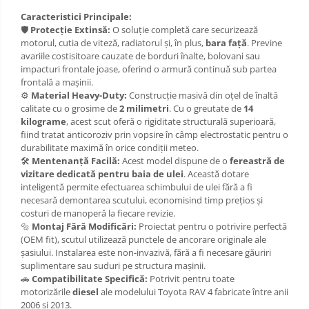
Scut motor Toyota
Caracteristici Principale:
Carlige Polestar
🛡️
Protecție Extinsă:
O soluție completă care securizează
Scut motor Volvo
motorul, cutia de viteză, radiatorul și, în plus,
bara față
. Previne
Carlige Porsche
avariile costisitoare cauzate de borduri înalte, bolovani sau
Scut motor Volvo C40
impacturi frontale joase, oferind o armură continuă sub partea
Carlige Renault
Scut motor Volvo V90
frontală a mașinii.
Scut motor Volvo XC40
⚙️
Material Heavy-Duty:
Construcție masivă din oțel de înaltă
Carlige Seat
calitate cu o grosime de
2 milimetri
. Cu o greutate de
14
Scut motor Vw
Carlige Skoda
kilograme
, acest scut oferă o rigiditate structurală superioară,
fiind tratat anticoroziv prin vopsire în câmp electrostatic pentru o
Carlige SsangYong
durabilitate maximă în orice condiții meteo.
🛠️
Mentenanță Facilă:
Acest model dispune de o
fereastră de
Carlige Subaru
vizitare dedicată pentru baia de ulei
. Această dotare
inteligentă permite efectuarea schimbului de ulei fără a fi
Carlige Suzuki
necesară demontarea scutului, economisind timp prețios și
costuri de manoperă la fiecare revizie.
Carlige Tesla
🔩
Montaj Fără Modificări:
Proiectat pentru o potrivire perfectă
(OEM fit), scutul utilizează punctele de ancorare originale ale
Carlige Toyota
șasiului. Instalarea este non-invazivă, fără a fi necesare găuriri
suplimentare sau suduri pe structura mașinii.
Carlige Volkswagen
🚗
Compatibilitate Specifică:
Potrivit pentru toate
motorizările
diesel
ale modelului Toyota RAV 4 fabricate între anii
Carlige Volvo
2006 și 2013.