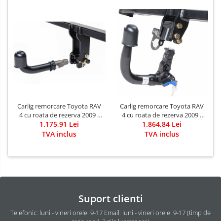
Carlig remorcare Toyota RAV
Carlig remorcare Toyota RAV
4 cu roata de rezerva 2009 -
4 cu roata de rezerva 2009 -
2013 demontabil automat cu
1.175,91 Lei
2013 demontabil automat
1.864,84 Lei
maneta marca Autohak
vertical marca Autohak
TVA inclus
TVA inclus
Suport clienti
Telefonic: luni - vineri orele: 9-17 Email: luni - vineri orele: 9-17 (timp de