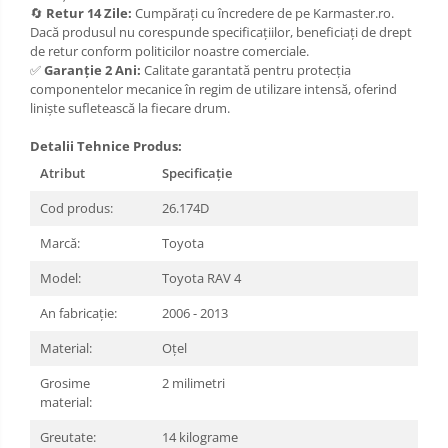
🔄
Retur 14 Zile:
Cumpărați cu încredere de pe Karmaster.ro.
Carlige Xpeng
Dacă produsul nu corespunde specificațiilor, beneficiați de drept
de retur conform politicilor noastre comerciale.
Carlige Xpeng G6
✅
Garanție 2 Ani:
Calitate garantată pentru protecția
Carlige Xpeng G9
componentelor mecanice în regim de utilizare intensă, oferind
liniște sufletească la fiecare drum.
Detalii Tehnice Produs:
Atribut
Specificație
Cod produs:
26.174D
Marcă:
Toyota
Model:
Toyota RAV 4
An fabricație:
2006 - 2013
Material:
Oțel
Grosime
2 milimetri
material:
Greutate:
14 kilograme