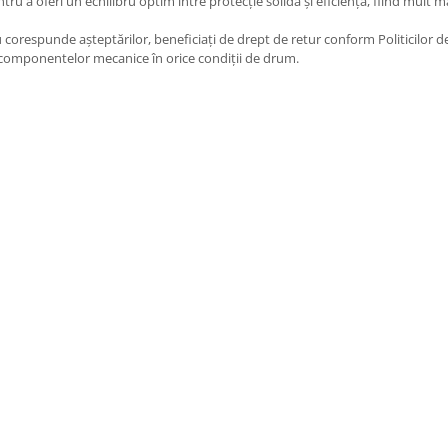
tru a oferi un echilibru optim între protecție solidă și eficiență, fiind mult m
u corespunde așteptărilor, beneficiați de drept de retur conform Politicilor d
a componentelor mecanice în orice condiții de drum.