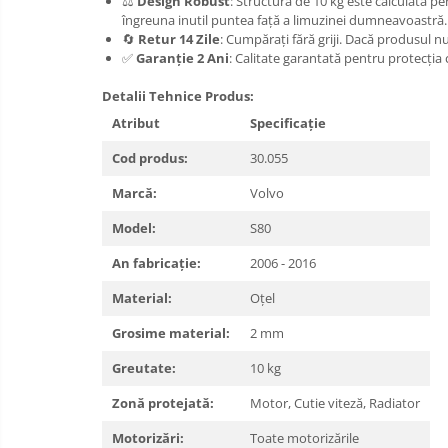
⚖️
Design Robust
: Structura de 10 kg este calculată pen
îngreuna inutil puntea față a limuzinei dumneavoastră.
Carlige Land Rover
🔄
Retur 14 Zile
: Cumpărați fără griji. Dacă produsul n
Carlige Lexus
✅
Garanție 2 Ani
: Calitate garantată pentru protecți
Carlige MAN
Detalii Tehnice Produs:
Carlige Mazda
Atribut
Specificație
Carlige Mercedes
Cod produs:
30.055
Carlige MG
Marcă:
Volvo
Carlige Mini
Model:
S80
Carlige Mitsubishi
An fabricație:
2006 - 2016
Carlige Nissan
Material:
Oțel
Carlige Omoda
Grosime material:
2 mm
Carlige Opel
Carlige Peugeot
Greutate:
10 kg
Carlige Plymouth
Zonă protejată:
Motor, Cutie viteză, Radiator
Carlige Polestar
Motorizări:
Toate motorizările