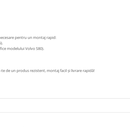
ecesare pentru un montaj rapid:
).
ifice modelului Volvo S80).
ă-te de un produs rezistent, montaj facil și livrare rapidă!