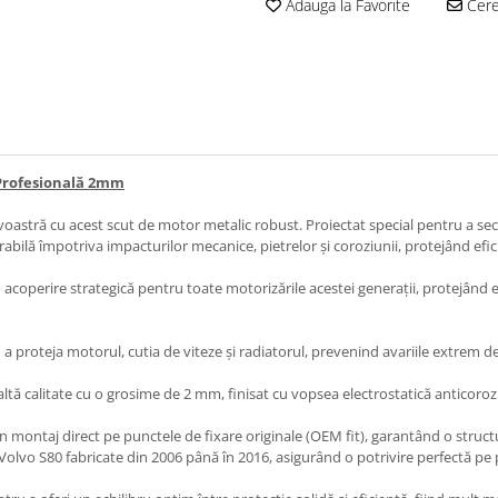
Adauga la Favorite
Cere 
e Profesională 2mm
voastră cu acest scut de motor metalic robust. Proiectat special pentru a sec
bilă împotriva impacturilor mecanice, pietrelor și coroziunii, protejând efici
o acoperire strategică pentru toate motorizările acestei generații, protejâ
 a proteja motorul, cutia de viteze și radiatorul, prevenind avariile extrem 
naltă calitate cu o grosime de 2 mm, finisat cu vopsea electrostatică anticoro
un montaj direct pe punctele de fixare originale (OEM fit), garantând o structu
 Volvo S80 fabricate din 2006 până în 2016, asigurând o potrivire perfectă pe