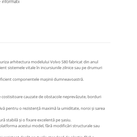
informatii
uriza arhitectura modelului Volvo S80 fabricat din anul
ent sistemele vitale în incursiunile zilnice sau pe drumuri
nd eficient componentele mașinii dumneavoastră.
de costisitoare cauzate de obstacole neprevăzute, borduri
zivă pentru o rezistență maximă la umiditate, noroi și sarea
ră stabilă și o fixare excelentă pe șasiu.
 platforma acestui model, fără modificări structurale sau