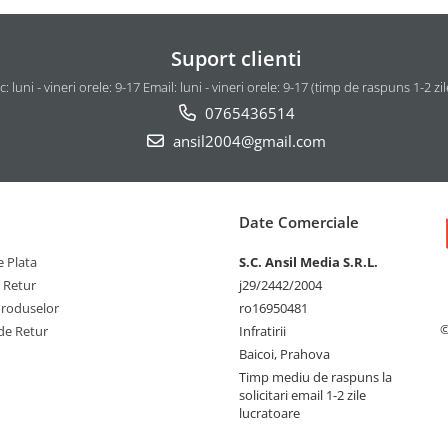
Suport clienti
c: luni - vineri orele: 9-17 Email: luni - vineri orele: 9-17 (timp de raspuns 1-2 zi
0765436514
ansil2004@gmail.com
Date Comerciale
 Plata
S.C. Ansil Media S.R.L.
e Retur
j29/2442/2004
Produselor
ro16950481
©
de Retur
Infratirii
Baicoi, Prahova
Timp mediu de raspuns la
solicitari email 1-2 zile
lucratoare