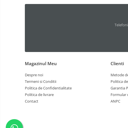
Cutii portbagaj pt. bare
transversale
Generatoare curent portabile
Telefoni
Accesorii genti-rucsacuri
Genti de umar
Genti laptop
Genti schi si snowboard
Magazinul Meu
Clienti
Genti voiaj
Instalatii simple
Despre noi
Metode de
Termeni si Conditii
Politica d
Module cu interfata can-bus
Politica de Confidentialitate
Garantia 
Scut motor Alfa Romeo
Politica de livrare
Formular 
Scut motor Audi
Contact
ANPC
Scut motor Bmw
Scut motor BYD
Scut motor Chevrolet