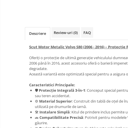
Carlige Honda
Carlige Hyundai
Carlige Infiniti
Carlige Isuzu
Review-uri
(0)
FAQ
Descriere
Carlige Iveco
Carlige Jaecoo
Scut Motor Metalic Volvo S80 (2006 - 2016) – Protecți
Carlige Jaecoo 5
Oferiți o protecție de ultimă generație vehiculului dumnea
Carlige Jaecoo 7
2006 până în 2016, acest accesoriu oferă o barieră impenetra
degradate.
Carlige Jaecoo E5
Această variantă este optimizată special pentru a asigura 
Carlige Jeep
Caracteristici Principale:
Carlige Kia
🛡️
Protecție Integrală 3-în-1
: Conceput special pentru
Carlige Kia EV4
sau teren accidentat.
⚙️
Material Superior
: Construit din tablă de oțel de î
Carlige Kia EV5
utilizată pe drumurile de iarnă.
Carlige Kia PV5
🛠️
Instalare Simplă
: Kitul de prindere inclus permite 
🚗
Compatibilitate Precisă
: Potrivit pentru modelele
Carlige Lada
găurire.
Carlige Lancia