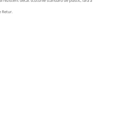
ai rezistent decât scuturile standard de plastic, fără a
e Retur.