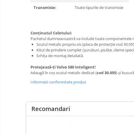
Carlige Porsche
Transmisie:
Toate tipurile de transmisie
Carlige Renault
Carlige Seat
Carlige Skoda
Conținutul Coletului:
Pachetul dumneavoastră va include toate componentele n
Carlige SsangYong
Scutul metalic propriu-zis (placa de protecție cod 30.055
Kitul de prindere complet (șuruburi, piulițe, cleme spec
Carlige Subaru
Schița de montaj detaliată.
Carlige Suzuki
Protejează-ți Volvo S80 inteligent!
Carlige Tesla
Adaugă în coș scutul metalic dedicat (
cod 30.055
) și bucur
Carlige Toyota
Informatii conformitate produs
Carlige Volkswagen
Carlige Volvo
Carlige Xpeng
Recomandari
Carlige Xpeng G6
Carlige Xpeng G9
Covorase auto