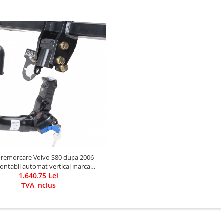
g remorcare Volvo S80 dupa 2006
ntabil automat vertical marca
1.640,75 Lei
Autohak
TVA inclus