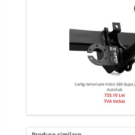
Covorase auto Alfa Romeo
Covorase auto Audi
Covorase auto Bmw
Covorase auto Chevrolet
Covorase auto Citroen
Covorase auto Dacia
Covorase auto Fiat
Covorase auto Ford
Covorase auto Honda
Covorase auto Hyundai
Carlig remorcare Volvo S80 dupa
Covorase auto Isuzu
Autohak
733,10 Lei
Covorase auto Iveco
TVA inclus
Covorase auto Jeep
Covorase auto Kia
Covorase auto Land Rover
Covorase auto Lexus
Produse similare