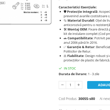
Caracteristici Esențiale:
🛡️
Protecție Integrală
: Acoperă
prevenind avariile costisitoare 
🔩
Material Durabil
: Oțel de î
anticorozivă pentru o rezistență
🛠️
Montaj OEM
: Fixare directă
kit de instalare complet (Cod pr
🚗
Compatibilitate
: Potrivit p
anul 2006 până în 2016.
✅
Garanție & Retur
: Beneficia
Politicilor de Retur.
⚖️
Fiabilitate
: Design robust și 
protecțiilor de plastic de fabrică.
IN STOC
Durata de livrare:
1 - 3 zile
ADAUG
Cod Produs:
30055-s80
Ai nev