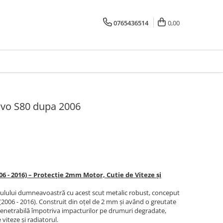
0765436514
0,00
lvo S80 dupa 2006
06 - 2016) – Protecție 2mm Motor, Cutie de Viteze și
iculului dumneavoastră cu acest scut metalic robust, conceput
(2006 - 2016). Construit din oțel de 2 mm și având o greutate
penetrabilă împotriva impacturilor pe drumuri degradate,
viteze și radiatorul.