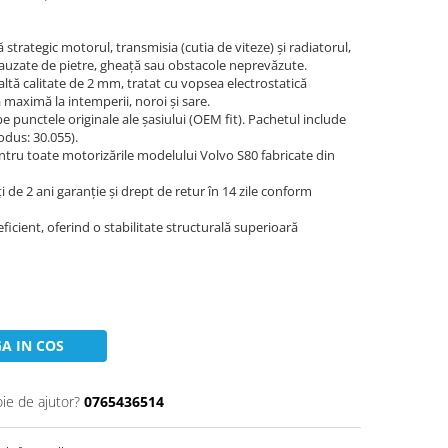
 strategic motorul, transmisia (cutia de viteze) și radiatorul,
cauzate de pietre, gheață sau obstacole neprevăzute.
naltă calitate de 2 mm, tratat cu vopsea electrostatică
 maximă la intemperii, noroi și sare.
 pe punctele originale ale șasiului (OEM fit). Pachetul include
odus: 30.055).
entru toate motorizările modelului Volvo S80 fabricate din
ți de 2 ani garanție și drept de retur în 14 zile conform
eficient, oferind o stabilitate structurală superioară
A IN COS
oie de ajutor?
0765436514