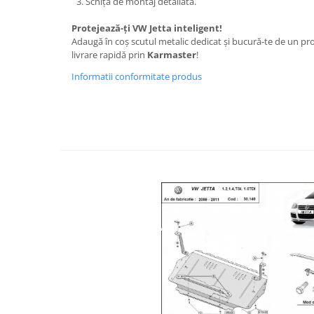
Schița de montaj detaliată.
Covorase si tavite
Covorase auto
Protejează-ți VW Jetta inteligent!
Adaugă în coș scutul metalic dedicat și bucură-te de un prod
Covorase auto Alfa Romeo
livrare rapidă prin
Karmaster
!
Covorase auto Audi
Informatii conformitate produs
Covorase auto Bmw
Covorase auto Chevrolet
Covorase auto Citroen
Covorase auto Dacia
Covorase auto Fiat
Covorase auto Ford
Covorase auto Honda
Covorase auto Hyundai
Covorase auto Isuzu
Covorase auto Iveco
Covorase auto Jeep
Covorase auto Kia
Covorase auto Land Rover