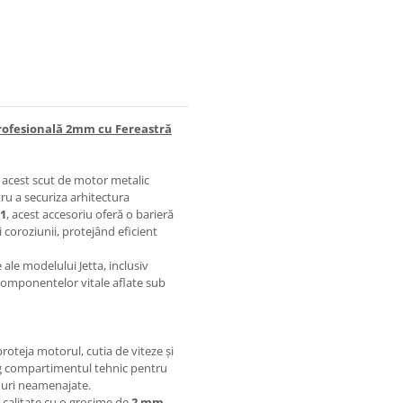
 Profesională 2mm cu Fereastră
 acest scut de motor metalic
tru a securiza arhitectura
11
, acest accesoriu oferă o barieră
 coroziunii, protejând eficient
ale modelului Jetta, inclusiv
componentelor vitale aflate sub
oteja motorul, cutia de viteze și
reg compartimentul tehnic pentru
muri neamenajate.
ă calitate cu o grosime de
2 mm
,