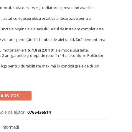
orul, cutia de viteze și radiatorul, prevenind avariile
 tratat cu vopsea electrostatică anticorozivă pentru
unctele originale ale șasiului. Kitul de instalare complet este
 vizitare, permițând schimbul de ulei rapid, fără demontarea
u motorizările
1.6, 1.8 și 2.0 TDI
ale modelului Jetta.
 2 ani garanție și drept de retur în 14 zile conform Politicilor
 kg
) pentru durabilitate maximă în condiții grele de drum.
A IN COS
voie de ajutor?
0765436514
informatii