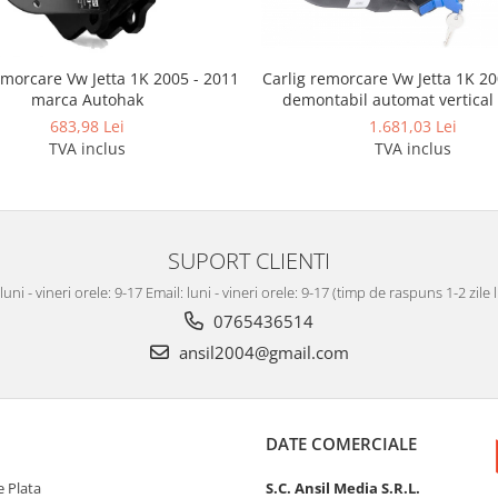
Carlig remorcare Vw Jetta 1K 20
emorcare Vw Jetta 1K 2005 - 2011
demontabil automat vertical
marca Autohak
Autohak
1.681,03 Lei
683,98 Lei
TVA inclus
TVA inclus
SUPORT CLIENTI
luni - vineri orele: 9-17 Email: luni - vineri orele: 9-17 (timp de raspuns 1-2 zile
0765436514
ansil2004@gmail.com
DATE COMERCIALE
 Plata
S.C. Ansil Media S.R.L.