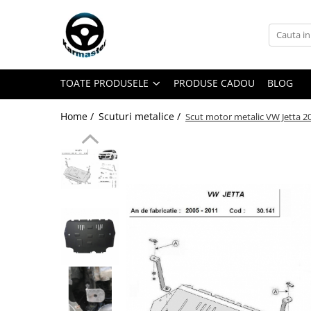
Toate Produsele
Accesorii carlige de remorcare
TOATE PRODUSELE
PRODUSE CADOU
BLOG
Accesorii cutii portbagaj
Accesorii remorci
Home /
Scuturi metalice /
Scut motor metalic VW Jetta 20
Amortizoare osie remorci
Cabluri de frana remorci
Cuple remorci
Saboti frana remorci
Carlige de remorcare
Carlige Alfa Romeo
Carlige Alpine
Carlige Audi
Carlige Bmw