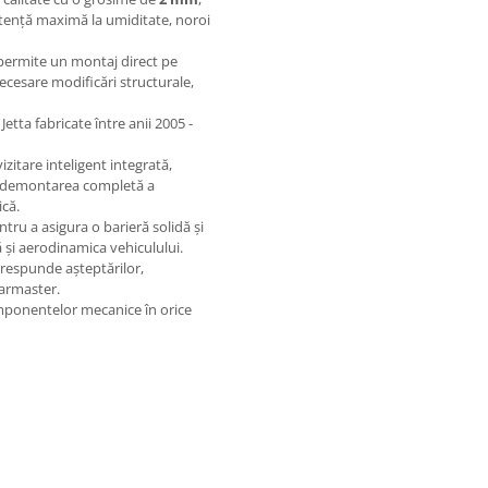
stență maximă la umiditate, noroi
 permite un montaj direct pe
 necesare modificări structurale,
tta fabricate între anii 2005 -
zitare inteligent integrată,
ră demontarea completă a
ică.
tru a asigura o barieră solidă și
ă și aerodinamica vehiculului.
orespunde așteptărilor,
Karmaster.
mponentelor mecanice în orice