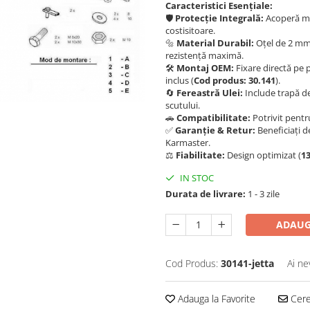
Caracteristici Esențiale:
🛡️
Protecție Integrală:
Acoperă mot
costisitoare.
🔩
Material Durabil:
Oțel de 2 mm,
rezistență maximă.
🛠️
Montaj OEM:
Fixare directă pe p
inclus (
Cod produs: 30.141
).
🔄
Fereastră Ulei:
Include trapă de
scutului.
🚗
Compatibilitate:
Potrivit pentr
✅
Garanție & Retur:
Beneficiați de
Karmaster.
⚖️
Fiabilitate:
Design optimizat (
13
IN STOC
Durata de livrare:
1 - 3 zile
ADAUG
Cod Produs:
30141-jetta
Ai ne
Adauga la Favorite
Cere 