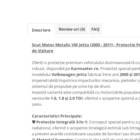
Carlige Honda
Carlige Hyundai
Carlige Infiniti
Review-uri
(0)
FAQ
Descriere
Carlige Isuzu
Scut Motor Metalic VW Jetta (2005 - 2011) - Protecție
Carlige Iveco
de Vizitare
Carlige Jaecoo
Oferiți o protecție premium vehiculului dumneavoastră cu
Carlige Jaecoo 5
robust, disponibil pe
Karmaster.ro
. Proiectat special pen
modelului
Volkswagen Jetta
fabricat între anii
2005 și 20
Carlige Jaecoo 7
impenetrabilă împotriva impacturilor mecanice, pietrelor și
Carlige Jaecoo E5
sistemul de propulsie pe orice tip de drum.
Carlige Jeep
Această variantă este compatibilă cu motorizările populare 
versiunile
1.6, 1.8 și 2.0 TDI
, oferind o acoperire optimă a 
Carlige Kia
șasiu.
Carlige Kia EV4
Caracteristici Principale:
Carlige Kia EV5
🛡️
Protecție Integrală 3-în-1:
Conceput special pentru a pr
Carlige Kia PV5
radiatorul, oferind o acoperire strategică extinsă sub înt
a preveni avariile costisitoare cauzate de borduri sau dru
Carlige Lada
⚙️
Material Superior:
Construit din tablă de oțel de înalt