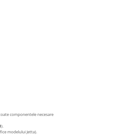
 toate componentele necesare
1
).
fice modelului Jetta).