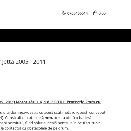
0765436514
0,00
Jetta 2005 - 2011
 - 2011) Motorizări 1.6, 1.8, 2.0 TDI - Protecție 2mm cu
iculului dumneavoastră cu acest scut metalic robust, conceput
1)
. Construit din oțel de
2 mm
, acesta oferă o barieră
și noroiului, fiind soluția ideală pentru a înlocui scuturile
or la contactul cu obstacolele de pe drum.