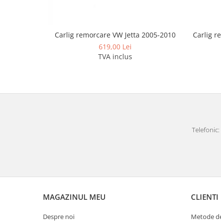
Covorase auto Vw
Cutii portbagaj
Cutii portbagaj pt. bare
Carlig remorcare VW Jetta 2005-2010
Carlig r
transversale
619,00 Lei
Echipamente
TVA inclus
Generatoare curent portabile
Genti si rucsacuri
Accesorii genti-rucsacuri
Genti de umar
Genti laptop
Telefonic: 
Genti schi si snowboard
Genti voiaj
Grilaje portbagaj auto
Huse scaune auto
Instalatii electrice
MAGAZINUL MEU
CLIENTI
Instalatii simple
Despre noi
Metode de