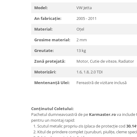
Carlige Polestar
Model:
VW Jetta
Carlige Porsche
An fabricație:
2005 - 2011
Carlige Renault
Carlige Seat
Material:
Oțel
Carlige Skoda
Grosime material:
2 mm
Carlige SsangYong
Greutate:
13 kg
Carlige Subaru
Zonă protejată:
Motor, Cutie de viteze, Radiator
Carlige Suzuki
Motorizări:
1.6, 1.8, 2.0 TDI
Carlige Tesla
Mentenanță Ulei:
Fereastră de vizitare inclusă
Carlige Toyota
Carlige Volkswagen
Carlige Volvo
Conținutul Coletului:
Carlige Xpeng
Pachetul dumneavoastră de pe
Karmaster.ro
va include
pentru un montaj rapid:
Carlige Xpeng G6
Scutul metalic propriu-zis (placa de protecție cod
30.14
Carlige Xpeng G9
Kitul de prindere complet (șuruburi, piulițe, cleme speci