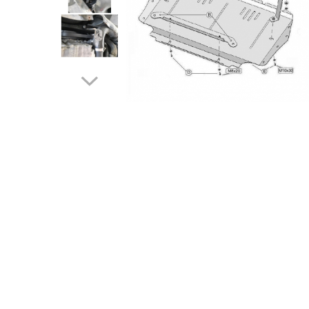
Carlige BYD
Carlige Cadillac
Carlige Chery
Carlige Chevrolet
Carlige Chrysler
Carlige Citroen
Carlige Dacia
Carlige Daewoo
Carlige Dodge
Carlige Dongfeng
Carlige DR
Carlige DS
Carlige Ebro
Carlige Fiat
Carlige Ford