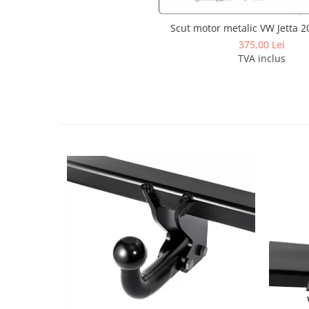
Covorase auto Lexus
Covorase auto Mazda
Scut motor metalic VW Jetta 2
Covorase auto Mercedes
375,00 Lei
TVA inclus
Covorase auto Mini
Covorase auto Mitsubishi
Covorase auto Nissan
Covorase auto Opel
Covorase auto Peugeot
Covorase auto Porsche
Covorase auto Renault
Covorase auto Saab
Covorase auto Seat
Covorase auto Skoda
Covorase auto Subaru
Covorase auto Suzuki
Covorase auto Toyota
Covorase auto Volvo