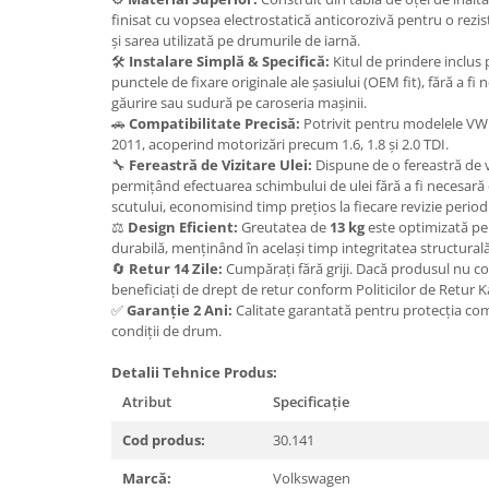
Carlige Lancia
finisat cu vopsea electrostatică anticorozivă pentru o rezi
și sarea utilizată pe drumurile de iarnă.
Carlige Land Rover
🛠️
Instalare Simplă & Specifică:
Kitul de prindere inclus
punctele de fixare originale ale șasiului (OEM fit), fără a fi
Carlige Lexus
găurire sau sudură pe caroseria mașinii.
Carlige MAN
🚗
Compatibilitate Precisă:
Potrivit pentru modelele VW Je
2011, acoperind motorizări precum 1.6, 1.8 și 2.0 TDI.
Carlige Mazda
🔧
Fereastră de Vizitare Ulei:
Dispune de o fereastră de vi
Carlige Mercedes
permițând efectuarea schimbului de ulei fără a fi necesa
scutului, economisind timp prețios la fiecare revizie period
Carlige MG
⚖️
Design Eficient:
Greutatea de
13 kg
este optimizată pen
durabilă, menținând în același timp integritatea structural
Carlige Mini
🔄
Retur 14 Zile:
Cumpărați fără griji. Dacă produsul nu c
Carlige Mitsubishi
beneficiați de drept de retur conform Politicilor de Retur 
✅
Garanție 2 Ani:
Calitate garantată pentru protecția co
Carlige Nissan
condiții de drum.
Carlige Omoda
Detalii Tehnice Produs:
Carlige Opel
Atribut
Specificație
Carlige Peugeot
Cod produs:
30.141
Carlige Plymouth
Marcă:
Volkswagen