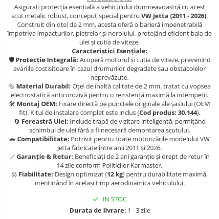
Asigurați protecția esențială a vehiculului dumneavoastră cu acest
Carlige Isuzu
Covorase auto Suzuki
Scut motor Lancia
scut metalic robust, conceput special pentru
VW Jetta (2011 - 2026)
.
Covorase auto Toyota
Construit din oțel de 2 mm, acesta oferă o barieră impenetrabilă
Carlige Iveco
Scut motor Land-Rover
împotriva impacturilor, pietrelor și noroiului, protejând eficient baia de
Covorase auto Volvo
ulei și cutia de viteze.
Carlige Jaecoo
Scut motor Leapmotor
Covorase auto Vw
Caracteristici Esențiale:
🛡️
Protecție Integrală:
Acoperă motorul și cutia de viteze, prevenind
Carlige Jaecoo 5
Scut motor Lexus
avariile costisitoare în cazul drumurilor degradate sau obstacolelor
Carlige Jaecoo 7
neprevăzute.
Scut motor MAN
🔩
Material Durabil:
Oțel de înaltă calitate de 2 mm, tratat cu vopsea
Carlige Jaecoo E5
electrostatică anticorozivă pentru o rezistență maximă la intemperii.
Scut motor Maxus
🛠️
Montaj OEM:
Fixare directă pe punctele originale ale șasiului (OEM
Carlige Jeep
fit). Kitul de instalare complet este inclus (
Cod produs: 30.144
).
Scut motor Mazda
🔄
Fereastră Ulei:
Include trapă de vizitare inteligentă, permițând
Carlige Kia
schimbul de ulei fără a fi necesară demontarea scutului.
Scut motor Mercedes
Carlige Kia EV4
🚗
Compatibilitate:
Potrivit pentru toate motorizările modelului VW
Jetta fabricate între anii 2011 și 2026.
Carlige Kia EV5
Scut motor MG
✅
Garanție & Retur:
Beneficiați de 2 ani garanție și drept de retur în
Carlige Kia PV5
14 zile conform Politicilor Karmaster.
Scut motor Mini
⚖️
Fiabilitate:
Design optimizat (
12 kg
) pentru durabilitate maximă,
Carlige Lada
menținând în același timp aerodinamica vehiculului.
Scut motor Mitsubishi
Carlige Lancia
IN STOC
Scut motor Nissan
Durata de livrare:
1 - 3 zile
Carlige Land Rover