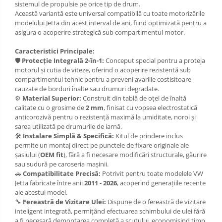
sistemul de propulsie pe orice tip de drum.
Scut motor Toyota
Această variantă este universal compatibilă cu toate motorizările
Carlige Polestar
modelului Jetta din acest interval de ani, fiind optimizată pentru a
Scut motor Volvo
Carlige Porsche
asigura o acoperire strategică sub compartimentul motor.
Scut motor Volvo C40
Carlige Renault
Caracteristici Principale:
Scut motor Volvo V90
🛡️
Protecție Integrală 2-în-1:
Conceput special pentru a proteja
Scut motor Volvo XC40
Carlige Seat
motorul și cutia de viteze, oferind o acoperire rezistentă sub
compartimentul tehnic pentru a preveni avariile costisitoare
Scut motor Vw
Carlige Skoda
cauzate de borduri înalte sau drumuri degradate.
⚙️
Material Superior:
Construit din tablă de oțel de înaltă
Carlige SsangYong
calitate cu o grosime de
2 mm
, finisat cu vopsea electrostatică
anticorozivă pentru o rezistență maximă la umiditate, noroi și
Carlige Subaru
sarea utilizată pe drumurile de iarnă.
🛠️
Instalare Simplă & Specifică:
Kitul de prindere inclus
Carlige Suzuki
permite un montaj direct pe punctele de fixare originale ale
șasiului (
OEM fit
), fără a fi necesare modificări structurale, găurire
Carlige Tesla
sau sudură pe caroseria mașinii.
🚗
Compatibilitate Precisă:
Potrivit pentru toate modelele VW
Carlige Toyota
Jetta fabricate între anii
2011 - 2026
, acoperind generațiile recente
ale acestui model.
Carlige Volkswagen
🔧
Fereastră de Vizitare Ulei:
Dispune de o fereastră de vizitare
inteligent integrată, permițând efectuarea schimbului de ulei fără
Carlige Volvo
a fi necesară demontarea completă a scutului, economisind timp