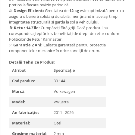
prețios la fiecare revizie periodică.
Carlige Xpeng
⚖️
Design Eficient:
Greutatea de
12 kg
este optimizată pentru a
asigura o barieră solidă și durabilă, menținând în același timp
Carlige Xpeng G6
integritatea structurală și garda la sol a vehiculului.
Carlige Xpeng G9
🔄
Retur 14 Zile:
Cumpărați fără griji. Dacă produsul nu
corespunde așteptărilor, beneficiați de drept de retur conform
Politicilor de Retur Karmaster.
✅
Garanție 2 Ani:
Calitate garantată pentru protecția
componentelor mecanice în orice condiții de drum.
Detalii Tehnice Produs:
Atribut
Specificație
Cod produs:
30.144
Marcă:
Volkswagen
Model:
VW Jetta
An fabricație:
2011 - 2026
Material:
Oțel
Grosime material:
2 mm