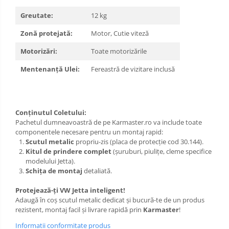
Greutate:
12 kg
Zonă protejată:
Motor, Cutie viteză
Motorizări:
Toate motorizările
Mentenanță Ulei:
Fereastră de vizitare inclusă
Conținutul Coletului:
Pachetul dumneavoastră de pe Karmaster.ro va include toate
componentele necesare pentru un montaj rapid:
Scutul metalic
propriu-zis (placa de protecție cod 30.144).
Kitul de prindere complet
(șuruburi, piulițe, cleme specifice
modelului Jetta).
Schița de montaj
detaliată.
Protejează-ți VW Jetta inteligent!
Adaugă în coș scutul metalic dedicat și bucură-te de un produs
rezistent, montaj facil și livrare rapidă prin
Karmaster
!
Informatii conformitate produs