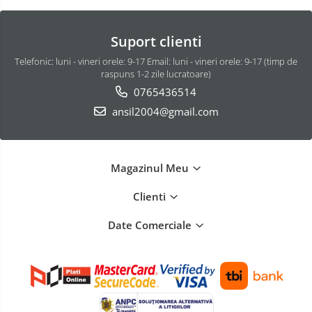
Suport clienti
Telefonic: luni - vineri orele: 9-17 Email: luni - vineri orele: 9-17 (timp de
raspuns 1-2 zile lucratoare)
0765436514
ansil2004@gmail.com
Magazinul Meu
Clienti
Date Comerciale