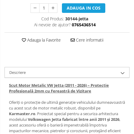
Scut motor Opel
ADAUGA IN COS
Carlige Lexus
Scut motor Peugeot
Cod Produs:
30144-jetta
Carlige MAN
Ai nevoie de ajutor?
0765436514
Scut motor Porsche
Carlige Mazda
Scut motor Renault
Adauga la Favorite
Cere informatii
Carlige Mercedes
Scut motor SAAB
Carlige MG
Scut motor Seat
Carlige Mini
Scut motor Skoda
Descriere
Carlige Mitsubishi
Scut motor Smart
Scut Motor Metalic VW Jetta (2011 - 2026) – Protecție
Carlige Nissan
Profesională 2mm cu Fereastră de Vizitare
Scut motor SsangYong
Carlige Omoda
Oferiți o protecție de ultimă generație vehiculului dumneavoastră
Scut motor Subaru
cu acest scut de motor metalic robust, disponibil pe
Carlige Opel
Karmaster.ro
. Proiectat special pentru a securiza arhitectura
Scut motor Suzuki
modelului
Volkswagen Jetta fabricat între anii 2011 și 2026
,
Carlige Peugeot
acest accesoriu oferă o barieră impenetrabilă împotriva
Scut motor Tesla
impacturilor mecanice, pietrelor și coroziunii, protejând eficient
Carlige Plymouth