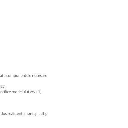
oate componentele necesare
95).
pecifice modelului VW LT).
us rezistent, montaj facil și