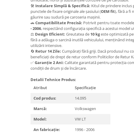
umiditate, noroi și substanțele corozive de pe carosabil.
Carlige Lancia
🛠️
Instalare Simplă & Specifică:
Kitul de prindere inclus
punctele de fixare originale ale șasiului (
OEM fit
), fără a f
Carlige Land Rover
găurire sau sudură pe caroseria mașinii.
🚗
Compatibilitate Precisă:
Potrivit pentru toate modelel
Carlige Lexus
- 2006
, respectând configurația specifică a acestui model util
Carlige MAN
⚖️
Design Eficient:
Greutatea de
10 kg
este optimizată pen
fără a adăuga o sarcină inutilă vehiculului, menținând integ
Carlige Mazda
utilizării intensive.
Carlige Mercedes
🔄
Retur 14 Zile:
Cumpărați fără griji. Dacă produsul nu c
beneficiați de drept de retur conform Politicilor de Retur 
Carlige MG
✅
Garanție 2 Ani:
Calitate garantată pentru protecția co
condiții de drum și de încărcare.
Carlige Mini
Carlige Mitsubishi
Detalii Tehnice Produs:
Atribut
Specificație
Carlige Nissan
Carlige Omoda
Cod produs:
14.095
Carlige Opel
Marcă:
Volkswagen
Carlige Peugeot
Model:
VW LT
Carlige Plymouth
An fabricație:
1996 - 2006