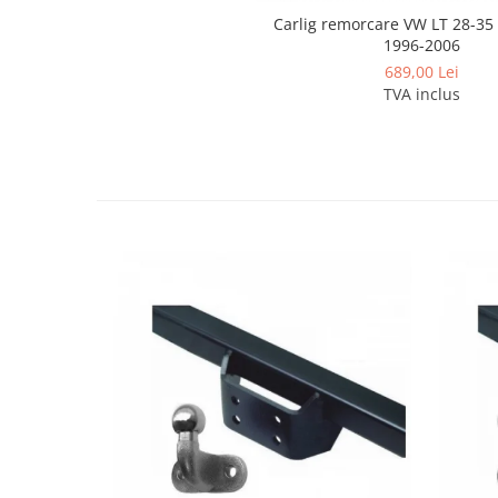
Covorase auto Lexus
Carlig remorcare VW LT 28-35
Covorase auto Mazda
1996-2006
Covorase auto Mercedes
689,00 Lei
TVA inclus
Covorase auto Mini
Covorase auto Mitsubishi
Covorase auto Nissan
Covorase auto Opel
Covorase auto Peugeot
Covorase auto Porsche
Covorase auto Renault
Covorase auto Saab
Covorase auto Seat
Covorase auto Skoda
Covorase auto Subaru
Covorase auto Suzuki
Covorase auto Toyota
Covorase auto Volvo