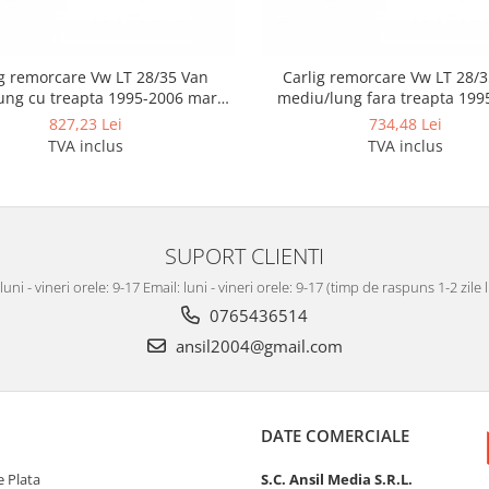
ig remorcare Vw LT 28/35 Van
Carlig remorcare Vw LT 28/
ung cu treapta 1995-2006 marca
mediu/lung fara treapta 199
Autohak d19s
marca Autohak d13s
827,23 Lei
734,48 Lei
TVA inclus
TVA inclus
SUPORT CLIENTI
luni - vineri orele: 9-17 Email: luni - vineri orele: 9-17 (timp de raspuns 1-2 zile
0765436514
ansil2004@gmail.com
DATE COMERCIALE
 Plata
S.C. Ansil Media S.R.L.