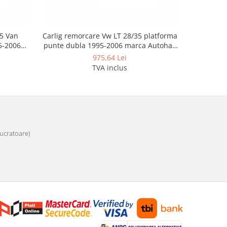
35 Van
Carlig remorcare Vw LT 28/35 platforma
Carlig rem
5-2006
punte dubla 1995-2006 marca Autohak
punte sim
d15s
975,64 Lei
TVA inclus
 lucratoare)