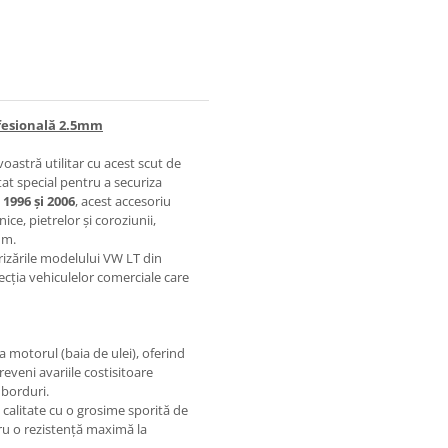
ofesională 2.5mm
oastră utilitar cu acest scut de
tat special pentru a securiza
1996 și 2006
, acest accesoriu
ce, pietrelor și coroziunii,
um.
rizările modelului VW LT din
ecția vehiculelor comerciale care
 motorul (baia de ulei), oferind
eveni avariile costisitoare
 borduri.
 calitate cu o grosime sporită de
tru o rezistență maximă la