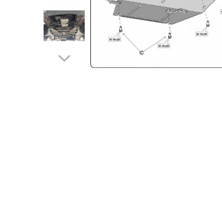
Carlige BYD
Carlige Cadillac
Carlige Chery
Carlige Chevrolet
Carlige Chrysler
Carlige Citroen
Carlige Dacia
Carlige Daewoo
Carlige Dodge
Carlige Dongfeng
Carlige DR
Carlige DS
Carlige Ebro
Carlige Fiat
Carlige Ford