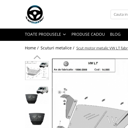
Toate Produsele
Accesorii carlige de remorcare
TOATE PRODUSELE
PRODUSE CADOU
BLOG
Accesorii cutii portbagaj
Accesorii remorci
Home /
Scuturi metalice /
Scut motor metalic VW LT fabr
Amortizoare osie remorci
Cabluri de frana remorci
Cuple remorci
Saboti frana remorci
Carlige de remorcare
Carlige Alfa Romeo
Carlige Alpine
Carlige Audi
Carlige Bmw