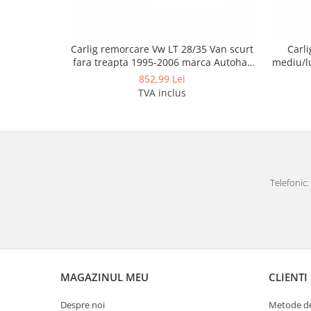
Covorase auto Vw
Cutii portbagaj
Cutii portbagaj pt. bare
Carlig remorcare Vw LT 28/35 Van scurt
Carl
transversale
fara treapta 1995-2006 marca Autohak
mediu/l
Echipamente
d12s
852,99 Lei
Generatoare curent portabile
TVA inclus
Genti si rucsacuri
Accesorii genti-rucsacuri
Genti de umar
Genti laptop
Telefonic: 
Genti schi si snowboard
Genti voiaj
Grilaje portbagaj auto
Huse scaune auto
Instalatii electrice
MAGAZINUL MEU
CLIENTI
Instalatii simple
Despre noi
Metode de