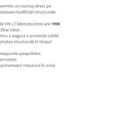
 permite un montaj direct pe
i necesare modificări structurale,
e VW LT fabricate între anii
1996
itar clasic.
tru a asigura o protecție solidă
ritatea structurală în timpul
orespunde așteptărilor,
Karmaster.
mponentelor mecanice în orice