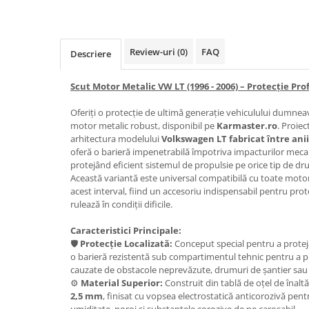
Carlige Honda
Carlige Hyundai
Review-uri
(0)
FAQ
Descriere
Carlige Infiniti
Carlige Isuzu
Scut Motor Metalic VW LT (1996 - 2006) – Protecție Pr
Carlige Iveco
Oferiți o protecție de ultimă generație vehiculului dumneav
motor metalic robust, disponibil pe
Karmaster.ro
. Proiec
Carlige Jaecoo
arhitectura modelului
Volkswagen LT fabricat între anii 
Carlige Jaecoo 5
oferă o barieră impenetrabilă împotriva impacturilor mecani
protejând eficient sistemul de propulsie pe orice tip de dr
Carlige Jaecoo 7
Această variantă este universal compatibilă cu toate moto
Carlige Jaecoo E5
acest interval, fiind un accesoriu indispensabil pentru prot
Carlige Jeep
rulează în condiții dificile.
Carlige Kia
Caracteristici Principale:
🛡️
Protecție Localizată:
Conceput special pentru a proteja
Carlige Kia EV4
o barieră rezistentă sub compartimentul tehnic pentru a pr
Carlige Kia EV5
cauzate de obstacole neprevăzute, drumuri de șantier sau
Carlige Kia PV5
⚙️
Material Superior:
Construit din tablă de oțel de înaltă
2,5 mm
, finisat cu vopsea electrostatică anticorozivă pen
Carlige Lada