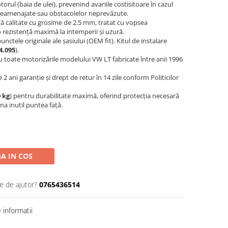
rul (baia de ulei), prevenind avariile costisitoare în cazul
neamenajate sau obstacolelor neprevăzute.
tă calitate cu grosime de 2.5 mm, tratat cu vopsea
o rezistență maximă la intemperii și uzură.
unctele originale ale șasiului (OEM fit). Kitul de instalare
4.095
).
u toate motorizările modelului VW LT fabricate între anii 1996
 2 ani garanție și drept de retur în 14 zile conform Politicilor
 kg
) pentru durabilitate maximă, oferind protecția necesară
na inutil puntea față.
A IN COS
e de ajutor?
0765436514
informatii