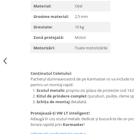
Carlige Polestar
Material:
Oțel
Carlige Porsche
Grosime material:
2,5 mm
Carlige Renault
Greutate:
10 kg
Carlige Seat
Carlige Skoda
Zonă protejată:
Motor
Carlige SsangYong
Motorizări:
Toate motorizările
Carlige Subaru
Carlige Suzuki
Conținutul Coletului:
Carlige Tesla
Pachetul dumneavoastră de pe Karmaster.ro va include t
Carlige Toyota
pentru un montaj rapid:
Scutul metalic
propriu-zis (placa de protecție cod 14.0
Carlige Volkswagen
Kitul de prindere complet
(șuruburi, piulițe, cleme s
Schița de montaj
detaliată.
Carlige Volvo
Carlige Xpeng
Protejează-ți VW LT inteligent!
Adaugă în coș scutul metalic dedicat și bucură-te de un prod
Carlige Xpeng G6
livrare rapidă prin
Karmaster
!
Carlige Xpeng G9
Informatii conformitate produs