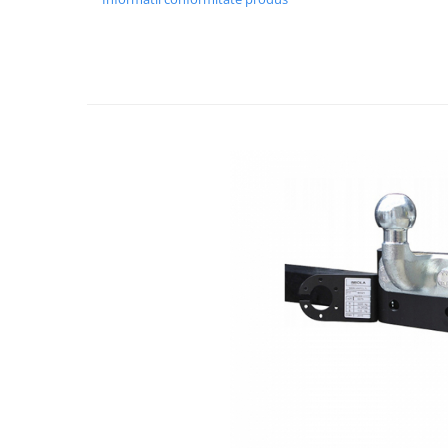
Covorase si tavite
Covorase auto
Covorase auto Alfa Romeo
Covorase auto Audi
Covorase auto Bmw
Covorase auto Chevrolet
Covorase auto Citroen
Covorase auto Dacia
Covorase auto Fiat
Covorase auto Ford
Covorase auto Honda
Covorase auto Hyundai
Covorase auto Isuzu
Covorase auto Iveco
Covorase auto Jeep
Covorase auto Kia
Covorase auto Land Rover