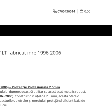
0765436514
0,00
LT fabricat inre 1996-2006
 2006) – Protecție Profesională 2.5mm
culului dumneavoastră utilitar cu acest scut metalic robust,
6 - 2006)
. Construit din oțel de 2.5 mm, acesta oferă o
cturilor, pietrelor și noroiului, protejând eficient baia de
lucru.