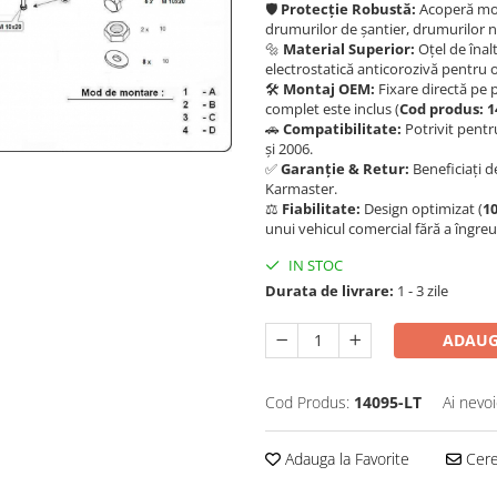
🛡️
Protecție Robustă:
Acoperă moto
drumurilor de șantier, drumurilor 
🔩
Material Superior:
Oțel de înal
electrostatică anticorozivă pentru 
🛠️
Montaj OEM:
Fixare directă pe p
complet este inclus (
Cod produs: 1
🚗
Compatibilitate:
Potrivit pentr
și 2006.
✅
Garanție & Retur:
Beneficiați de
Karmaster.
⚖️
Fiabilitate:
Design optimizat (
10
unui vehicul comercial fără a îngreu
IN STOC
Durata de livrare:
1 - 3 zile
ADAUG
Cod Produs:
14095-LT
Ai nevoi
Adauga la Favorite
Cere 