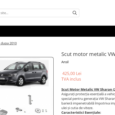
n dupa 2010
Scut motor metalic V
Ansil
425,00 Lei
TVA inclus
Scut Motor Metalic VW Sharan (2
Asigurați protecția esențială a veh
special pentru generația VW Sharan
barieră impenetrabilă împotriva im
ulei și cutia de viteze.
Caracteristici Esențiale: