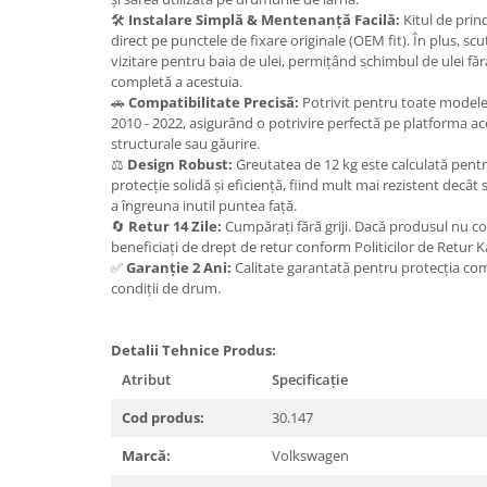
Carlige Lancia
🛠️
Instalare Simplă & Mentenanță Facilă:
Kitul de prin
direct pe punctele de fixare originale (OEM fit). În plus, sc
Carlige Land Rover
vizitare pentru baia de ulei, permițând schimbul de ulei f
completă a acestuia.
Carlige Lexus
🚗
Compatibilitate Precisă:
Potrivit pentru toate modelel
Carlige MAN
2010 - 2022, asigurând o potrivire perfectă pe platforma ac
structurale sau găurire.
Carlige Mazda
⚖️
Design Robust:
Greutatea de 12 kg este calculată pentru
Carlige Mercedes
protecție solidă și eficiență, fiind mult mai rezistent decât 
a îngreuna inutil puntea față.
Carlige MG
🔄
Retur 14 Zile:
Cumpărați fără griji. Dacă produsul nu c
beneficiați de drept de retur conform Politicilor de Retur 
Carlige Mini
✅
Garanție 2 Ani:
Calitate garantată pentru protecția co
Carlige Mitsubishi
condiții de drum.
Carlige Nissan
Detalii Tehnice Produs:
Carlige Omoda
Atribut
Specificație
Carlige Opel
Cod produs:
30.147
Carlige Peugeot
Carlige Plymouth
Marcă:
Volkswagen