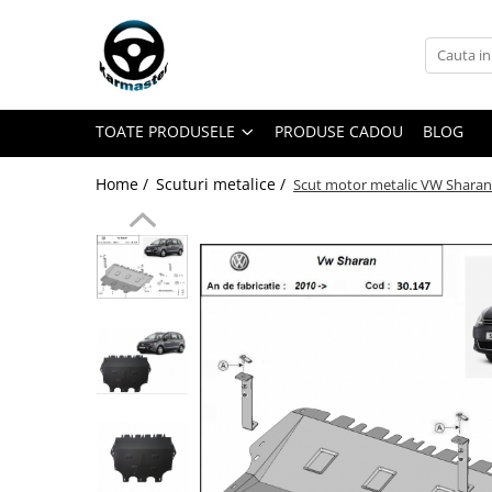
Toate Produsele
Accesorii carlige de remorcare
TOATE PRODUSELE
PRODUSE CADOU
BLOG
Accesorii cutii portbagaj
Accesorii remorci
Home /
Scuturi metalice /
Scut motor metalic VW Shara
Amortizoare osie remorci
Cabluri de frana remorci
Cuple remorci
Saboti frana remorci
Carlige de remorcare
Carlige Alfa Romeo
Carlige Alpine
Carlige Audi
Carlige Bmw