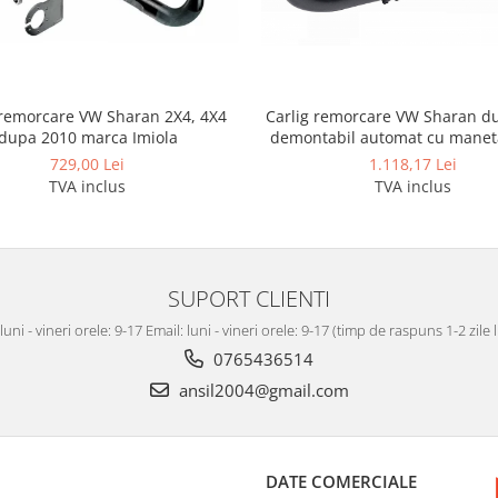
 remorcare VW Sharan 2X4, 4X4
Carlig remorcare VW Sharan d
dupa 2010 marca Imiola
demontabil automat cu manet
Autohak
729,00 Lei
1.118,17 Lei
TVA inclus
TVA inclus
SUPORT CLIENTI
luni - vineri orele: 9-17 Email: luni - vineri orele: 9-17 (timp de raspuns 1-2 zile
0765436514
ansil2004@gmail.com
DATE COMERCIALE