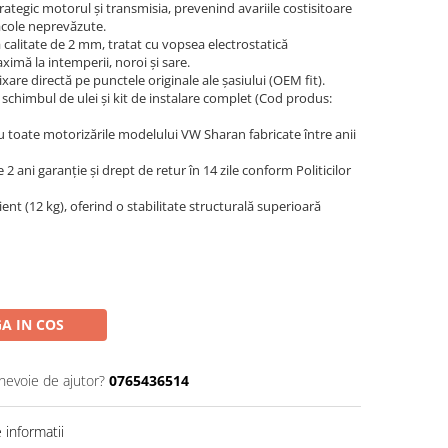
ategic motorul și transmisia, prevenind avariile costisitoare
acole neprevăzute.
 calitate de 2 mm, tratat cu vopsea electrostatică
imă la intemperii, noroi și sare.
ixare directă pe punctele originale ale șasiului (OEM fit).
 schimbul de ulei și kit de instalare complet (Cod produs:
u toate motorizările modelului VW Sharan fabricate între anii
 2 ani garanție și drept de retur în 14 zile conform Politicilor
ient (12 kg), oferind o stabilitate structurală superioară
A IN COS
 nevoie de ajutor?
0765436514
informatii