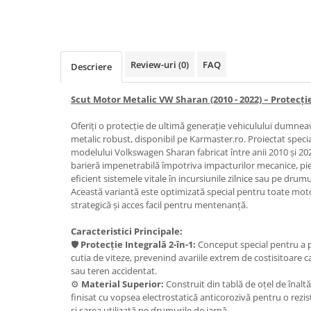
Carlige Honda
Carlige Hyundai
Carlige Infiniti
Review-uri
(0)
FAQ
Descriere
Carlige Isuzu
Scut Motor Metalic VW Sharan (2010 - 2022) – Protecț
Carlige Iveco
Oferiți o protecție de ultimă generație vehiculului dumne
Carlige Jaecoo
metalic robust, disponibil pe Karmaster.ro. Proiectat speci
Carlige Jaecoo 5
modelului Volkswagen Sharan fabricat între anii 2010 și 202
barieră impenetrabilă împotriva impacturilor mecanice, piet
Carlige Jaecoo 7
eficient sistemele vitale în incursiunile zilnice sau pe drum
Carlige Jaecoo E5
Această variantă este optimizată special pentru toate moto
Carlige Jeep
strategică și acces facil pentru mentenanță.
Carlige Kia
Caracteristici Principale:
🛡️
Protecție Integrală 2-în-1:
Conceput special pentru a pr
Carlige Kia EV4
cutia de viteze, prevenind avariile extrem de costisitoare
Carlige Kia EV5
sau teren accidentat.
Carlige Kia PV5
⚙️
Material Superior:
Construit din tablă de oțel de înalt
finisat cu vopsea electrostatică anticorozivă pentru o rezi
Carlige Lada
și sarea utilizată pe drumurile de iarnă.