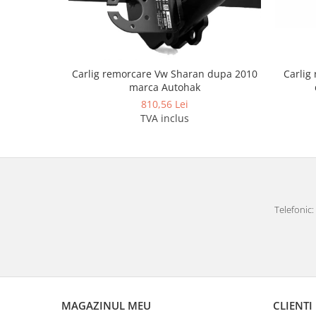
Covorase auto Lexus
Covorase auto Mazda
Covorase auto Mercedes
Covorase auto Mini
Carlig
Carlig remorcare Vw Sharan dupa 2010
Covorase auto Mitsubishi
marca Autohak
Covorase auto Nissan
810,56 Lei
Covorase auto Opel
TVA inclus
Covorase auto Peugeot
Covorase auto Porsche
Covorase auto Renault
Covorase auto Saab
Covorase auto Seat
Telefonic: 
Covorase auto Skoda
Covorase auto Subaru
Covorase auto Suzuki
Covorase auto Toyota
Covorase auto Volvo
MAGAZINUL MEU
CLIENTI