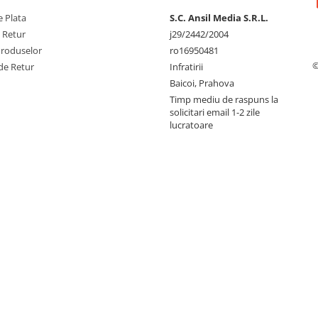
 Plata
S.C. Ansil Media S.R.L.
e Retur
j29/2442/2004
Produselor
ro16950481
©
de Retur
Infratirii
Baicoi, Prahova
Timp mediu de raspuns la
solicitari email 1-2 zile
lucratoare