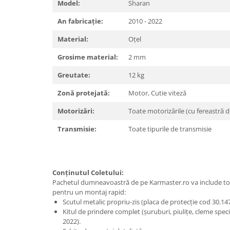
Carlige Polestar
Model:
Sharan
Carlige Porsche
An fabricație:
2010 - 2022
Carlige Renault
Material:
Oțel
Carlige Seat
Grosime material:
2 mm
Carlige Skoda
Greutate:
12 kg
Carlige SsangYong
Zonă protejată:
Motor, Cutie viteză
Carlige Subaru
Motorizări:
Toate motorizările (cu fereastră de
Carlige Suzuki
Carlige Tesla
Transmisie:
Toate tipurile de transmisie
Carlige Toyota
Carlige Volkswagen
Conținutul Coletului:
Carlige Volvo
Pachetul dumneavoastră de pe Karmaster.ro va include t
Carlige Xpeng
pentru un montaj rapid:
Scutul metalic propriu-zis (placa de protecție cod 30.147
Carlige Xpeng G6
Kitul de prindere complet (șuruburi, piulițe, cleme spec
Carlige Xpeng G9
2022).