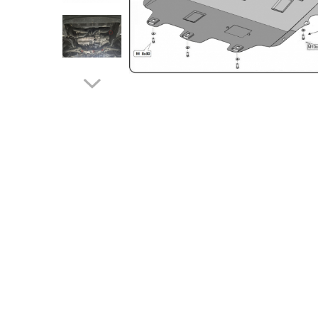
Carlige BYD
Carlige Cadillac
Carlige Chery
Carlige Chevrolet
Carlige Chrysler
Carlige Citroen
Carlige Dacia
Carlige Daewoo
Carlige Dodge
Carlige Dongfeng
Carlige DR
Carlige DS
Carlige Ebro
Carlige Fiat
Carlige Ford