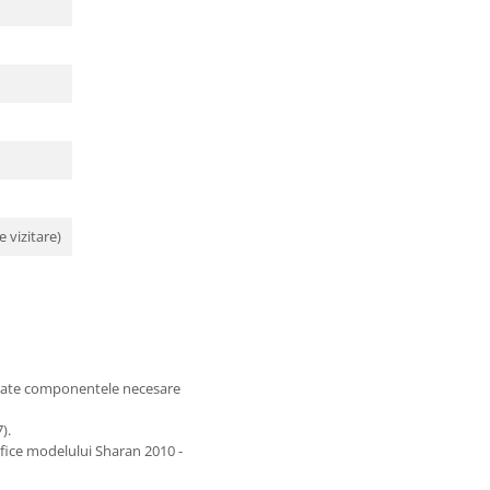
 vizitare)
oate componentele necesare
).
ifice modelului Sharan 2010 -