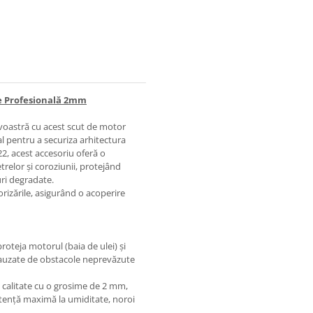
ie Profesională 2mm
avoastră cu acest scut de motor
al pentru a securiza arhitectura
2, acest accesoriu oferă o
relor și coroziunii, protejând
uri degradate.
rizările, asigurând o acoperire
oteja motorul (baia de ulei) și
 cauzate de obstacole neprevăzute
ă calitate cu o grosime de 2 mm,
stență maximă la umiditate, noroi