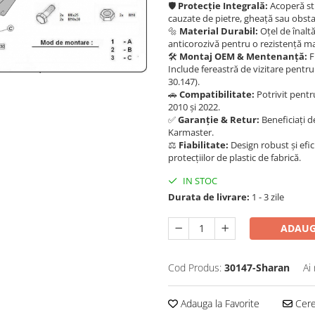
🛡️
Protecție Integrală:
Acoperă str
cauzate de pietre, gheață sau obst
🔩
Material Durabil:
Oțel de înaltă
anticorozivă pentru o rezistență max
🛠️
Montaj OEM & Mentenanță:
F
Include fereastră de vizitare pentru
30.147).
🚗
Compatibilitate:
Potrivit pentr
2010 și 2022.
✅
Garanție & Retur:
Beneficiați de
Karmaster.
⚖️
Fiabilitate:
Design robust și efic
protecțiilor de plastic de fabrică.
IN STOC
Durata de livrare:
1 - 3 zile
ADAUG
Cod Produs:
30147-Sharan
Ai
Adauga la Favorite
Cere 