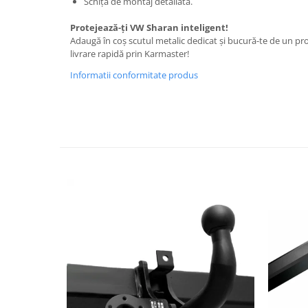
Schița de montaj detaliată.
Covorase si tavite
Covorase auto
Protejează-ți VW Sharan inteligent!
Adaugă în coș scutul metalic dedicat și bucură-te de un prod
Covorase auto Alfa Romeo
livrare rapidă prin Karmaster!
Covorase auto Audi
Informatii conformitate produs
Covorase auto Bmw
Covorase auto Chevrolet
Covorase auto Citroen
Covorase auto Dacia
Covorase auto Fiat
Covorase auto Ford
Covorase auto Honda
Covorase auto Hyundai
Covorase auto Isuzu
Covorase auto Iveco
Covorase auto Jeep
Covorase auto Kia
Covorase auto Land Rover