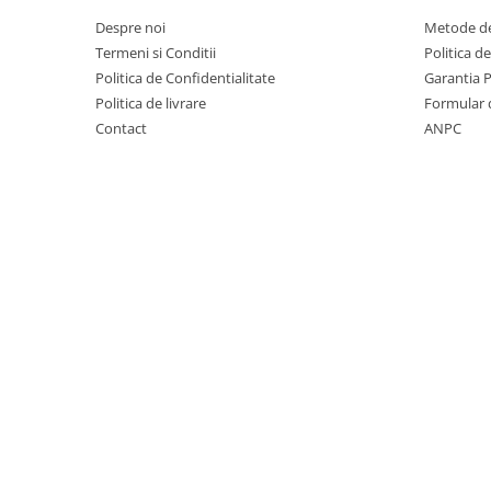
Covorase auto Vw
Despre noi
Metode de
Cutii portbagaj
Termeni si Conditii
Politica d
Cutii portbagaj pt. bare
Politica de Confidentialitate
Garantia 
transversale
Politica de livrare
Formular 
Echipamente
Contact
ANPC
Generatoare curent portabile
Genti si rucsacuri
Accesorii genti-rucsacuri
Genti de umar
Genti laptop
Genti schi si snowboard
Genti voiaj
Grilaje portbagaj auto
Huse scaune auto
Instalatii electrice
Instalatii simple