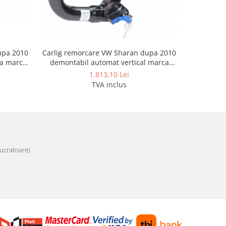
upa 2010
Carlig remorcare VW Sharan dupa 2010
a marca
demontabil automat vertical marca
Autohak
1.813,10 Lei
TVA inclus
 lucratoare)