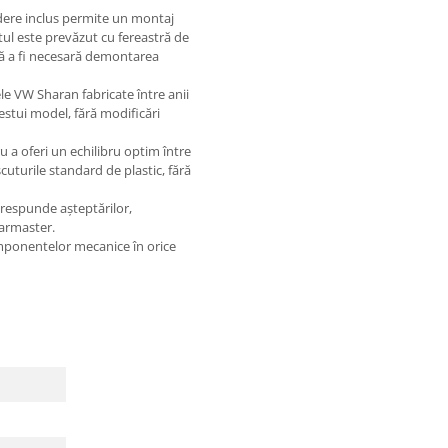
dere inclus permite un montaj
utul este prevăzut cu fereastră de
ără a fi necesară demontarea
e VW Sharan fabricate între anii
estui model, fără modificări
 a oferi un echilibru optim între
scuturile standard de plastic, fără
orespunde așteptărilor,
Karmaster.
mponentelor mecanice în orice