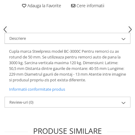
Carlige Jaecoo 7
Scut motor MAN
Covorase auto Toyota
Adauga la Favorite
Cere informatii
Carlige Jaecoo E5
Covorase auto Volvo
Scut motor Maxus
Carlige Jeep
Covorase auto Vw
Scut motor Mazda
Carlige Kia
Scut motor Mercedes
Carlige Kia EV4
Descriere
Scut motor MG
Carlige Kia EV5
Scut motor Mini
Carlige Kia PV5
Cupla marca Steelpress model BC-3000C Pentru remorci cu ax
rotund de 50 mm. Se utilizeaza pentru remorci auto de pana la
Scut motor Mitsubishi
Carlige Lada
3000 kg. Sarcina verticala maxima 120 kg. Dimensiuni: Latime:
Scut motor Nissan
Carlige Lancia
50,5 mm Distanta dintre gaurile de montare: 40-55 mm Lungime:
229 mm Diametrul gaurii de montaj - 13 mm Atentie intre imagine
Scut motor Opel
Carlige Land Rover
si produsul propriu-zis pot exista diferente.
Scut motor Peugeot
Carlige Lexus
Informatii conformitate produs
Scut motor Porsche
Carlige MAN
Review-uri
(0)
Scut motor Renault
Carlige Mazda
Scut motor SAAB
Carlige Mercedes
Scut motor Seat
Carlige MG
PRODUSE SIMILARE
Scut motor Skoda
Carlige Mini