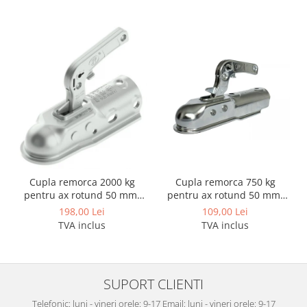
Scut motor Smart
Carlige Mitsubishi
Scut motor SsangYong
Carlige Nissan
Scut motor Subaru
Carlige Omoda
Scut motor Suzuki
Carlige Opel
Scut motor Tesla
Carlige Peugeot
Scut motor Toyota
Carlige Plymouth
Scut motor Volvo
Carlige Polestar
Scut motor Volvo C40
Carlige Porsche
Cupla remorca 2000 kg
Cupla remorca 750 kg
Scut motor Volvo V90
Carlige Renault
pentru ax rotund 50 mm.
pentru ax rotund 50 mm.
Scut motor Volvo XC40
SPP ZSK-2000C
SPP ZSK-750C
Carlige Seat
198,00 Lei
109,00 Lei
Scut motor Vw
TVA inclus
TVA inclus
Carlige Skoda
Carlige SsangYong
Carlige Subaru
SUPORT CLIENTI
Carlige Suzuki
Telefonic: luni - vineri orele: 9-17 Email: luni - vineri orele: 9-17