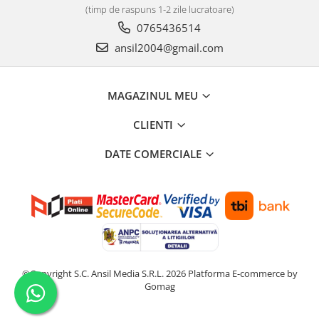
Carlige Tesla
(timp de raspuns 1-2 zile lucratoare)
0765436514
Carlige Toyota
ansil2004@gmail.com
Carlige Volkswagen
Carlige Volvo
MAGAZINUL MEU
Carlige Xpeng
Carlige Xpeng G6
CLIENTI
Carlige Xpeng G9
DATE COMERCIALE
©Copyright S.C. Ansil Media S.R.L. 2026
Platforma E-commerce by
Gomag