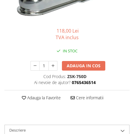
Carlige BYD
Carlige Cadillac
Carlige Chery
118,00 Lei
Carlige Chevrolet
TVA inclus
Carlige Chrysler
Carlige Citroen
IN STOC
Carlige Dacia
ADAUGA IN COS
Carlige Daewoo
Cod Produs:
ZSK-750D
Carlige Dodge
Ai nevoie de ajutor?
0765436514
Carlige Dongfeng
Carlige DR
Adauga la Favorite
Cere informatii
Carlige DS
Carlige Ebro
Carlige Fiat
Descriere
Carlige Ford