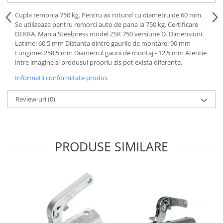
Carlige Honda
Cupla remorca 750 kg. Pentru ax rotund cu diametru de 60 mm.
Se utilizeaza pentru remorci auto de pana la 750 kg. Certificare
Carlige Hyundai
DEKRA. Marca Steelpress model ZSK 750 versiune D. Dimensiuni:
Latime: 60,5 mm Distanta dintre gaurile de montare: 90 mm
Carlige Infiniti
Lungime: 258,5 mm Diametrul gaurii de montaj - 12,5 mm Atentie
Carlige Isuzu
intre imagine si produsul propriu-zis pot exista diferente.
Carlige Iveco
Informatii conformitate produs
Carlige Jaecoo
Review-uri
(0)
Carlige Jaecoo 5
Carlige Jaecoo 7
Carlige Jaecoo E5
PRODUSE SIMILARE
Carlige Jeep
Carlige Kia
Carlige Kia EV4
Carlige Kia EV5
Carlige Kia PV5
Carlige Lada