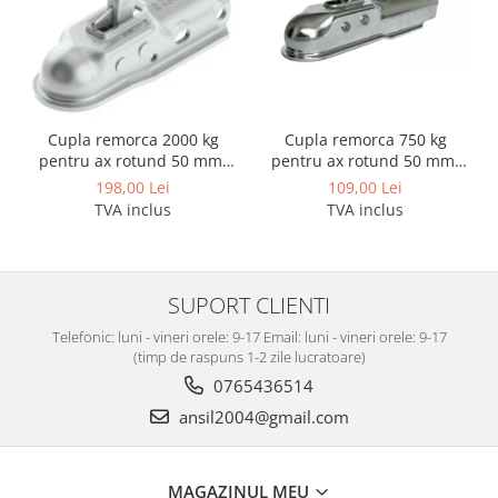
Carlige Lancia
Carlige Land Rover
Carlige Lexus
Carlige MAN
Cupla remorca 2000 kg
Cupla remorca 750 kg
Carlige Mazda
pentru ax rotund 50 mm.
pentru ax rotund 50 mm.
SPP ZSK-2000C
SPP ZSK-750C
198,00 Lei
109,00 Lei
Carlige Mercedes
TVA inclus
TVA inclus
Carlige MG
Carlige Mini
Carlige Mitsubishi
SUPORT CLIENTI
Carlige Nissan
Telefonic: luni - vineri orele: 9-17 Email: luni - vineri orele: 9-17
(timp de raspuns 1-2 zile lucratoare)
Carlige Omoda
0765436514
Carlige Opel
ansil2004@gmail.com
Carlige Peugeot
Carlige Plymouth
MAGAZINUL MEU