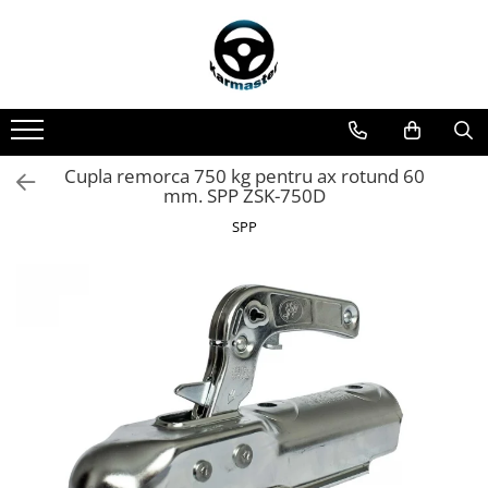
Toate Produsele
Accesorii carlige de remorcare
Accesorii cutii portbagaj
Accesorii remorci
Cupla remorca 750 kg pentru ax rotund 60
mm. SPP ZSK-750D
Amortizoare osie remorci
SPP
Cabluri de frana remorci
Cuple remorci
Saboti frana remorci
Carlige de remorcare
Carlige Alfa Romeo
Carlige Alpine
Carlige Audi
Carlige Bmw