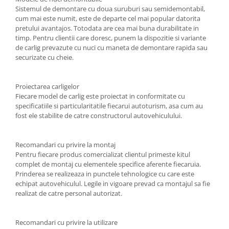
Carlige Tesla
Sistemul de demontare cu doua suruburi sau semidemontabil,
cum mai este numit, este de departe cel mai popular datorita
Carlige Toyota
pretului avantajos. Totodata are cea mai buna durabilitate in
Carlige Volkswagen
timp. Pentru clientii care doresc, punem la dispozitie si variante
de carlig prevazute cu nuci cu maneta de demontare rapida sau
Carlige Volvo
securizate cu cheie.
Carlige Xpeng
Carlige Xpeng G6
Proiectarea carligelor
Fiecare model de carlig este proiectat in conformitate cu
Carlige Xpeng G9
specificatiile si particularitatile fiecarui autoturism, asa cum au
fost ele stabilite de catre constructorul autovehiculului.
Recomandari cu privire la montaj
Pentru fiecare produs comercializat clientul primeste kitul
complet de montaj cu elementele specifice aferente fiecaruia.
Prinderea se realizeaza in punctele tehnologice cu care este
echipat autovehiculul. Legile in vigoare prevad ca montajul sa fie
realizat de catre personal autorizat.
Recomandari cu privire la utilizare