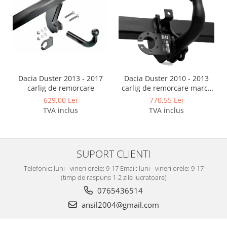
Dacia Duster 2013 - 2017
Dacia Duster 2010 - 2013
carlig de remorcare
carlig de remorcare marca
Autohak
629,00 Lei
770,55 Lei
TVA inclus
TVA inclus
SUPORT CLIENTI
Telefonic: luni - vineri orele: 9-17 Email: luni - vineri orele: 9-17
(timp de raspuns 1-2 zile lucratoare)
0765436514
ansil2004@gmail.com