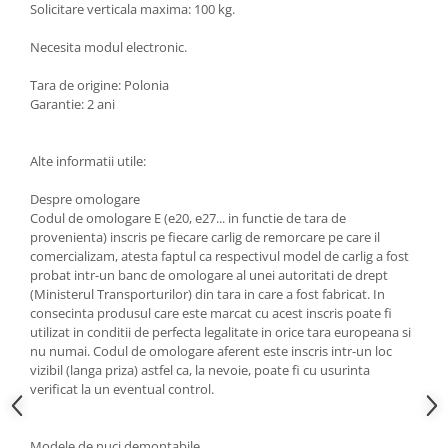
Solicitare verticala maxima: 100 kg.
Scut motor Smart
Carlige Mitsubishi
Necesita modul electronic.
Scut motor SsangYong
Carlige Nissan
Tara de origine: Polonia
Scut motor Subaru
Carlige Omoda
Garantie: 2 ani
Scut motor Suzuki
Carlige Opel
Scut motor Tesla
Carlige Peugeot
Alte informatii utile:
Scut motor Toyota
Carlige Plymouth
Despre omologare
Scut motor Volvo
Carlige Polestar
Codul de omologare E (e20, e27... in functie de tara de
provenienta) inscris pe fiecare carlig de remorcare pe care il
Scut motor Volvo C40
Carlige Porsche
comercializam, atesta faptul ca respectivul model de carlig a fost
Scut motor Volvo V90
Carlige Renault
probat intr-un banc de omologare al unei autoritati de drept
Scut motor Volvo XC40
(Ministerul Transporturilor) din tara in care a fost fabricat. In
Carlige Seat
consecinta produsul care este marcat cu acest inscris poate fi
Scut motor Vw
utilizat in conditii de perfecta legalitate in orice tara europeana si
Carlige Skoda
nu numai. Codul de omologare aferent este inscris intr-un loc
Carlige SsangYong
vizibil (langa priza) astfel ca, la nevoie, poate fi cu usurinta
verificat la un eventual control.
Carlige Subaru
Carlige Suzuki
Modele de nuci demontabile