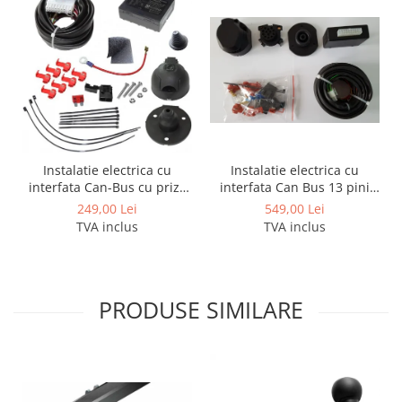
Instalatie electrica cu
Instalatie electrica cu
interfata Can Bus 13 pini
interfata Can-Bus cu priza
activi
de 7 pini
549,00 Lei
249,00 Lei
TVA inclus
TVA inclus
PRODUSE SIMILARE