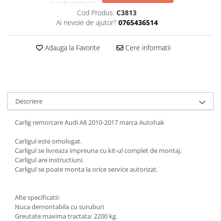
Carlige Jaecoo 7
Scut motor MAN
Covorase auto Toyota
Cod Produs:
C3813
Carlige Jaecoo E5
Covorase auto Volvo
Scut motor Maxus
Ai nevoie de ajutor?
0765436514
Carlige Jeep
Covorase auto Vw
Scut motor Mazda
Carlige Kia
Adauga la Favorite
Cere informatii
Scut motor Mercedes
Carlige Kia EV4
Scut motor MG
Carlige Kia EV5
Scut motor Mini
Carlige Kia PV5
Scut motor Mitsubishi
Carlige Lada
Descriere
Scut motor Nissan
Carlige Lancia
Carlig remorcare Audi A8 2010-2017 marca Autohak
Scut motor Opel
Carlige Land Rover
Scut motor Peugeot
Carligul este omologat.
Carlige Lexus
Carligul se livreaza impreuna cu kit-ul complet de montaj.
Scut motor Porsche
Carlige MAN
Carligul are instructiuni.
Carligul se poate monta la orice service autorizat.
Scut motor Renault
Carlige Mazda
Scut motor SAAB
Carlige Mercedes
Alte specificatii:
Scut motor Seat
Carlige MG
Nuca demontabila cu suruburi
Greutate maxima tractata: 2200 kg.
Scut motor Skoda
Carlige Mini