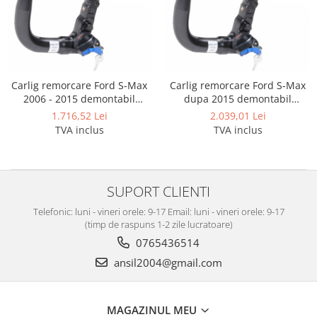
Scut motor Smart
Carlige Mitsubishi
Scut motor SsangYong
Carlige Nissan
Scut motor Subaru
Carlige Omoda
Scut motor Suzuki
Carlige Opel
Carlig remorcare Ford S-Max
Carlig remorcare Ford S-Max
2006 - 2015 demontabil
dupa 2015 demontabil
Scut motor Tesla
Carlige Peugeot
automat vertical
automat vertical
1.716,52 Lei
2.039,01 Lei
Scut motor Toyota
Carlige Plymouth
TVA inclus
TVA inclus
Scut motor Volvo
Carlige Polestar
Scut motor Volvo C40
Carlige Porsche
SUPORT CLIENTI
Scut motor Volvo V90
Carlige Renault
Scut motor Volvo XC40
Telefonic: luni - vineri orele: 9-17 Email: luni - vineri orele: 9-17
Carlige Seat
(timp de raspuns 1-2 zile lucratoare)
Scut motor Vw
Carlige Skoda
0765436514
Carlige SsangYong
ansil2004@gmail.com
Carlige Subaru
Carlige Suzuki
MAGAZINUL MEU