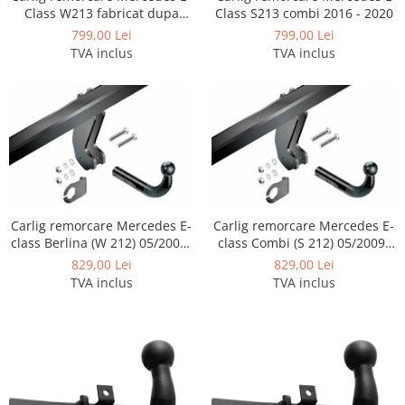
Class W213 fabricat dupa
Class S213 combi 2016 - 2020
Carlige Lancia
2016 marca Imiola
799,00 Lei
799,00 Lei
Carlige Land Rover
TVA inclus
TVA inclus
Carlige Lexus
Carlige MAN
Carlige Mazda
Carlige Mercedes
Carlige MG
Carlige Mini
Carlig remorcare Mercedes E-
Carlig remorcare Mercedes E-
Carlige Mitsubishi
class Berlina (W 212) 05/2009-
class Combi (S 212) 05/2009-
2016 marca Imiola
2016 marca Imiola
829,00 Lei
829,00 Lei
Carlige Nissan
TVA inclus
TVA inclus
Carlige Omoda
Carlige Opel
Carlige Peugeot
Carlige Plymouth