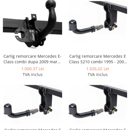
Covorase auto Lexus
Covorase auto Mazda
Covorase auto Mercedes
Covorase auto Mini
Covorase auto Mitsubishi
Covorase auto Nissan
Covorase auto Opel
Covorase auto Peugeot
Carlig remorcare Mercedes E-
Carlig remorcare Mercedes E
Class combi dupa 2009 marca
Class S210 combi 1995 - 2002
Covorase auto Porsche
Autohak
demontabil automat cu
1.000,37 Lei
1.026,02 Lei
Covorase auto Renault
maneta
TVA inclus
TVA inclus
Covorase auto Saab
Covorase auto Seat
Covorase auto Skoda
Covorase auto Subaru
Covorase auto Suzuki
Covorase auto Toyota
Covorase auto Volvo