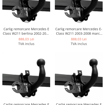
Carlige Polestar
Carlige Porsche
Carlige Renault
Carlige Seat
Carlig remorcare Mercedes E
Carlig remorcare Mercedes E-
Carlige Skoda
Class W211 berlina 2002-2008
Class W211 2003-2008 marca
Carlige SsangYong
marca Autohak
Autohak
888,03 Lei
888,03 Lei
TVA inclus
TVA inclus
Carlige Subaru
Carlige Suzuki
Carlige Tesla
Carlige Toyota
Carlige Volkswagen
Carlige Volvo
Carlige Xpeng
Carlige Xpeng G6
Carlige Xpeng G9
Carlig remorcare Mercedes E
Carlig remorcare Mercedes E