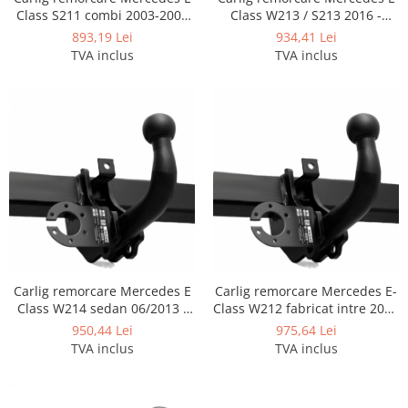
Covorase si tavite
Class S211 combi 2003-2008
Class W213 / S213 2016 -
Covorase auto
marca Autohak
06/2023
893,19 Lei
934,41 Lei
TVA inclus
TVA inclus
Covorase auto Alfa Romeo
Covorase auto Audi
Covorase auto Bmw
Covorase auto Chevrolet
Covorase auto Citroen
Covorase auto Dacia
Covorase auto Fiat
Covorase auto Ford
Covorase auto Honda
Covorase auto Hyundai
Carlig remorcare Mercedes E
Carlig remorcare Mercedes E-
Covorase auto Isuzu
Class W214 sedan 06/2013 -
Class W212 fabricat intre 2009
Covorase auto Iveco
prezent
- 2016 marca Autohak
950,44 Lei
975,64 Lei
Covorase auto Jeep
TVA inclus
TVA inclus
Covorase auto Kia
Covorase auto Land Rover