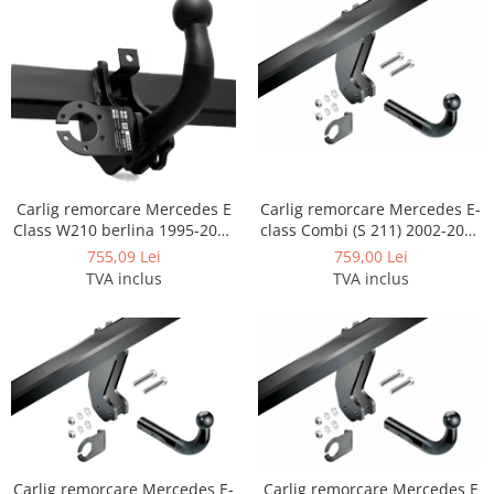
Carlige Honda
Carlige Hyundai
Carlige Infiniti
Carlige Isuzu
Carlige Iveco
Carlige Jaecoo
Carlig remorcare Mercedes E
Carlig remorcare Mercedes E-
Class W210 berlina 1995-2002
class Combi (S 211) 2002-2009
Carlige Jaecoo 5
marca Autohak
marca Imiola
755,09 Lei
759,00 Lei
Carlige Jaecoo 7
TVA inclus
TVA inclus
Carlige Jaecoo E5
Carlige Jeep
Carlige Kia
Carlige Kia EV4
Carlige Kia EV5
Carlige Kia PV5
Carlige Lada
Carlig remorcare Mercedes E-
Carlig remorcare Mercedes E