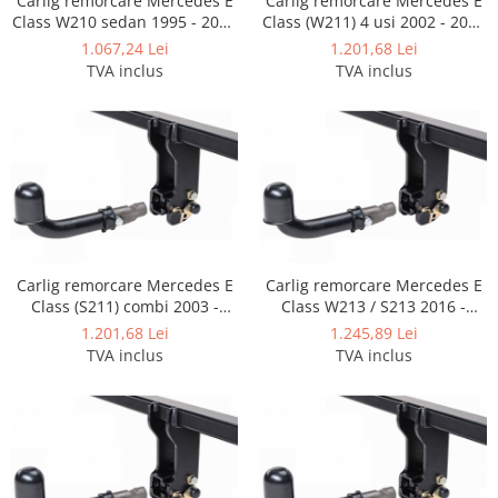
Carlig remorcare Mercedes E
Carlig remorcare Mercedes E
Covorase auto Vw
Class W210 sedan 1995 - 2002
Class (W211) 4 usi 2002 - 2008
Cutii portbagaj
demontabil automat cu
demontabil automat cu
1.067,24 Lei
1.201,68 Lei
Cutii portbagaj pt. bare
maneta
maneta marca Autohak
TVA inclus
TVA inclus
transversale
Echipamente
Generatoare curent portabile
Genti si rucsacuri
Accesorii genti-rucsacuri
Genti de umar
Genti laptop
Carlig remorcare Mercedes E
Carlig remorcare Mercedes E
Class (S211) combi 2003 -
Class W213 / S213 2016 -
Genti schi si snowboard
2008 demontabil automat cu
06/2023 demontabil automat
1.201,68 Lei
1.245,89 Lei
Genti voiaj
maneta marca Autohak
cu maneta
TVA inclus
TVA inclus
Grilaje portbagaj auto
Huse scaune auto
Instalatii electrice
Instalatii simple