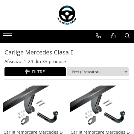
Toate Produsele
Accesorii carlige de remorcare
Accesorii cutii portbagaj
Accesorii remorci
Carlige Mercedes Clasa E
Amortizoare osie remorci
Afiseaza:
1-
24
din
33
produse
Cabluri de frana remorci
FILTRE
Cuple remorci
Saboti frana remorci
Carlige de remorcare
Carlige Alfa Romeo
Carlige Alpine
Carlige Audi
Carlige Bmw
Carlig remorcare Mercedes E-
Carlig remorcare Mercedes E-