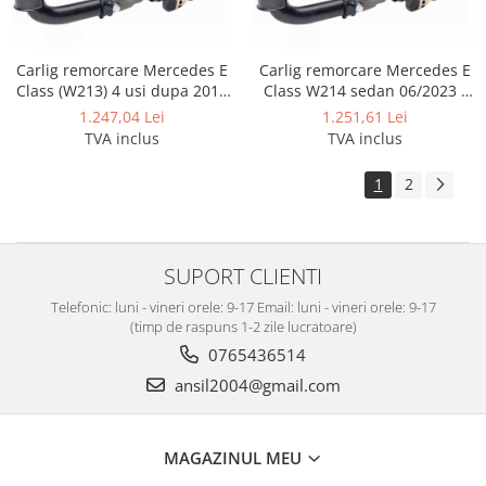
Module cu interfata can-bus
Scuturi metalice
Scut motor Alfa Romeo
Carlig remorcare Mercedes E
Carlig remorcare Mercedes E
Class (W213) 4 usi dupa 2016
Class W214 sedan 06/2023 -
Scut motor Audi
demontabil automat cu
prezent demontabil automat
1.247,04 Lei
1.251,61 Lei
maneta marca Autohak
cu maneta
Scut motor Bmw
TVA inclus
TVA inclus
Scut motor BYD
1
2
Scut motor Chevrolet
Scut motor Citroen
Scut motor Cupra
SUPORT CLIENTI
Scut motor Dacia
Telefonic: luni - vineri orele: 9-17 Email: luni - vineri orele: 9-17
(timp de raspuns 1-2 zile lucratoare)
Scut motor Daewoo
0765436514
Scut motor Daihatsu
ansil2004@gmail.com
Scut motor DFSK
Scut motor Dodge
MAGAZINUL MEU
Scut motor EVO