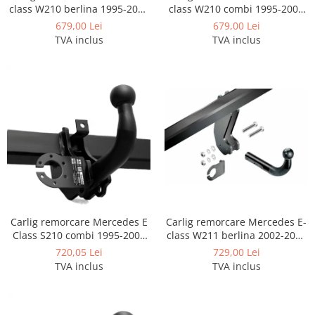
Carlige BYD
class W210 berlina 1995-2002
class W210 combi 1995-2002
marca Imiola
marca Imiola
679,00 Lei
679,00 Lei
Carlige Cadillac
TVA inclus
TVA inclus
Carlige Chery
Carlige Chevrolet
Carlige Chrysler
Carlige Citroen
Carlige Dacia
Carlige Daewoo
Carlige Dodge
Carlige Dongfeng
Carlig remorcare Mercedes E
Carlig remorcare Mercedes E-
Carlige DR
Class S210 combi 1995-2002
class W211 berlina 2002-2009
Carlige DS
marca Autohak
marca Imiola
720,05 Lei
729,00 Lei
TVA inclus
TVA inclus
Carlige Ebro
Carlige Fiat
Carlige Ford