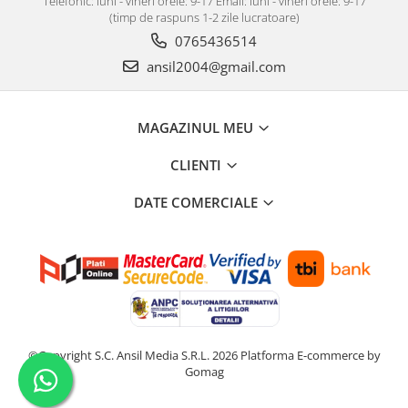
Telefonic: luni - vineri orele: 9-17 Email: luni - vineri orele: 9-17
Covorase si tavite
(timp de raspuns 1-2 zile lucratoare)
Covorase auto
0765436514
Covorase auto Alfa Romeo
ansil2004@gmail.com
Covorase auto Audi
Covorase auto Bmw
MAGAZINUL MEU
Covorase auto Chevrolet
Covorase auto Citroen
CLIENTI
Covorase auto Dacia
DATE COMERCIALE
Covorase auto Fiat
Covorase auto Ford
Covorase auto Honda
Covorase auto Hyundai
Covorase auto Isuzu
Covorase auto Iveco
Covorase auto Jeep
©Copyright S.C. Ansil Media S.R.L. 2026
Platforma E-commerce by
Covorase auto Kia
Gomag
Covorase auto Land Rover