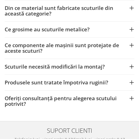
Carlige Polestar
Din ce material sunt fabricate scuturile din
Carlige Porsche
această categorie?
Carlige Renault
Ce grosime au scuturile metalice?
Carlige Seat
Carlige Skoda
Ce componente ale mașinii sunt protejate de
Carlige SsangYong
aceste scuturi?
Carlige Subaru
Scuturile necesită modificări la montaj?
Carlige Suzuki
Carlige Tesla
Produsele sunt tratate împotriva ruginii?
Carlige Toyota
Carlige Volkswagen
Oferiți consultanță pentru alegerea scutului
potrivit?
Carlige Volvo
Carlige Xpeng
Carlige Xpeng G6
SUPORT CLIENTI
Carlige Xpeng G9