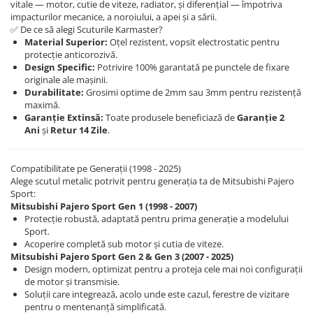
vitale — motor, cutie de viteze, radiator, și diferențial — împotriva
Carlige BYD
impacturilor mecanice, a noroiului, a apei și a sării.
Carlige Cadillac
✅ De ce să alegi Scuturile Karmaster?
Material Superior:
Oțel rezistent, vopsit electrostatic pentru
Carlige Chery
protecție anticorozivă.
Design Specific:
Potrivire 100% garantată pe punctele de fixare
Carlige Chevrolet
originale ale mașinii.
Durabilitate:
Grosimi optime de 2mm sau 3mm pentru rezistență
Carlige Chrysler
maximă.
Carlige Citroen
Garanție Extinsă:
Toate produsele beneficiază de
Garanție 2
Ani
și
Retur 14 Zile
.
Carlige Dacia
Carlige Daewoo
Compatibilitate pe Generații (1998 - 2025)
Carlige Dodge
Alege scutul metalic potrivit pentru generația ta de Mitsubishi Pajero
Sport:
Carlige Dongfeng
Mitsubishi Pajero Sport Gen 1 (1998 - 2007)
Protecție robustă, adaptată pentru prima generație a modelului
Carlige DR
Sport.
Acoperire completă sub motor și cutia de viteze.
Carlige DS
Mitsubishi Pajero Sport Gen 2 & Gen 3 (2007 - 2025)
Carlige Ebro
Design modern, optimizat pentru a proteja cele mai noi configurații
de motor și transmisie.
Carlige Fiat
Soluții care integrează, acolo unde este cazul, ferestre de vizitare
pentru o mentenanță simplificată.
Carlige Ford