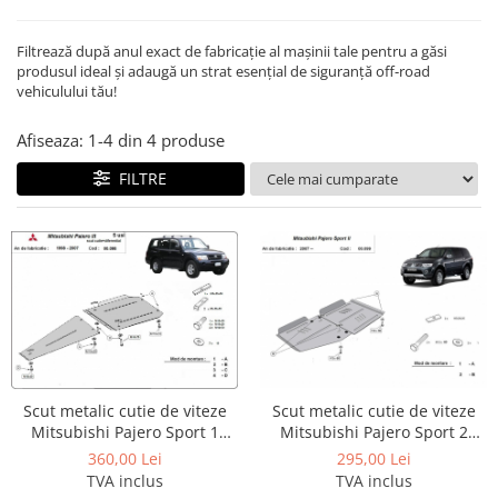
Carlige Honda
Filtrează după anul exact de fabricație al mașinii tale pentru a găsi
Carlige Hyundai
produsul ideal și adaugă un strat esențial de siguranță off-road
vehiculului tău!
Carlige Infiniti
Carlige Isuzu
Afiseaza:
1-
4
din
4
produse
Carlige Iveco
FILTRE
Carlige Jaecoo
Carlige Jaecoo 5
Carlige Jaecoo 7
Carlige Jaecoo E5
Carlige Jeep
Carlige Kia
Carlige Kia EV4
Scut metalic cutie de viteze
Scut metalic cutie de viteze
Carlige Kia EV5
Mitsubishi Pajero Sport 2
Mitsubishi Pajero Sport 1
Carlige Kia PV5
dupa 2007
1998-2007
295,00 Lei
360,00 Lei
TVA inclus
TVA inclus
Carlige Lada