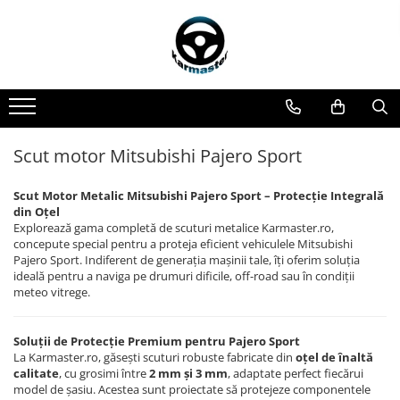
Toate Produsele
Accesorii carlige de remorcare
Accesorii cutii portbagaj
Accesorii remorci
Scut motor Mitsubishi Pajero Sport
Amortizoare osie remorci
Cabluri de frana remorci
Scut Motor Metalic Mitsubishi Pajero Sport – Protecție Integrală
din Oțel
Cuple remorci
Explorează gama completă de scuturi metalice Karmaster.ro,
concepute special pentru a proteja eficient vehiculele Mitsubishi
Saboti frana remorci
Pajero Sport. Indiferent de generația mașinii tale, îți oferim soluția
Carlige de remorcare
ideală pentru a naviga pe drumuri dificile, off-road sau în condiții
meteo vitrege.
Carlige Alfa Romeo
Carlige Alpine
Soluții de Protecție Premium pentru Pajero Sport
Carlige Audi
La Karmaster.ro, găsești scuturi robuste fabricate din
oțel de înaltă
calitate
, cu grosimi între
2 mm și 3 mm
, adaptate perfect fiecărui
Carlige Bmw
model de șasiu. Acestea sunt proiectate să protejeze componentele