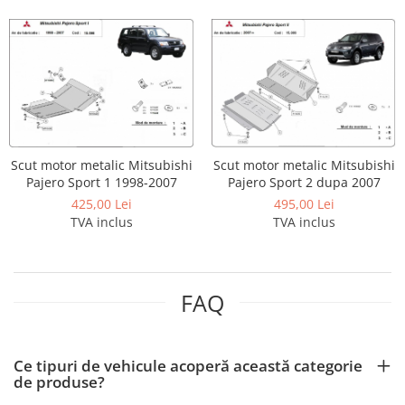
Carlige Lancia
Carlige Land Rover
Carlige Lexus
Carlige MAN
Carlige Mazda
Carlige Mercedes
Scut motor metalic Mitsubishi
Scut motor metalic Mitsubishi
Pajero Sport 1 1998-2007
Pajero Sport 2 dupa 2007
Carlige MG
425,00 Lei
495,00 Lei
Carlige Mini
TVA inclus
TVA inclus
Carlige Mitsubishi
Carlige Nissan
Carlige Omoda
FAQ
Carlige Opel
Carlige Peugeot
Ce tipuri de vehicule acoperă această categorie
Carlige Plymouth
de produse?