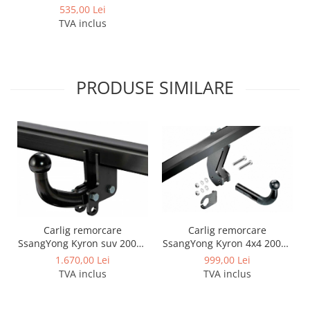
dupa 2005
535,00 Lei
TVA inclus
PRODUSE SIMILARE
Carlig remorcare
Carlig remorcare
SsangYong Kyron suv 2005 -
SsangYong Kyron 4x4 2005 -
2014
2014 marca Imiola
1.670,00 Lei
999,00 Lei
TVA inclus
TVA inclus