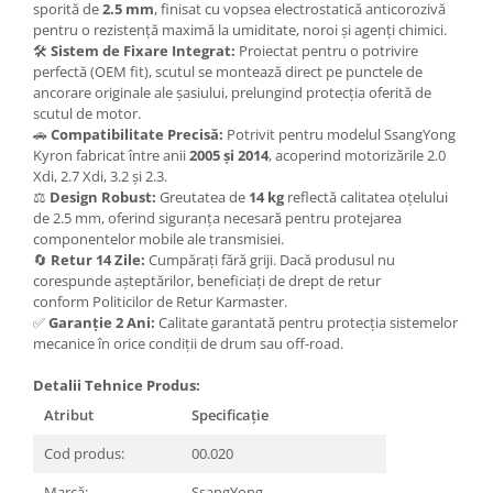
sporită de
2.5 mm
, finisat cu vopsea electrostatică anticorozivă
Carlige Tesla
pentru o rezistență maximă la umiditate, noroi și agenți chimici.
Carlige Toyota
🛠️
Sistem de Fixare Integrat:
Proiectat pentru o potrivire
perfectă (OEM fit), scutul se montează direct pe punctele de
Carlige Volkswagen
ancorare originale ale șasiului, prelungind protecția oferită de
scutul de motor.
Carlige Volvo
🚗
Compatibilitate Precisă:
Potrivit pentru modelul SsangYong
Carlige Xpeng
Kyron fabricat între anii
2005 și 2014
, acoperind motorizările 2.0
Xdi, 2.7 Xdi, 3.2 și 2.3.
Carlige Xpeng G6
⚖️
Design Robust:
Greutatea de
14 kg
reflectă calitatea oțelului
Carlige Xpeng G9
de 2.5 mm, oferind siguranța necesară pentru protejarea
componentelor mobile ale transmisiei.
🔄
Retur 14 Zile:
Cumpărați fără griji. Dacă produsul nu
corespunde așteptărilor, beneficiați de drept de retur
conform Politicilor de Retur Karmaster.
✅
Garanție 2 Ani:
Calitate garantată pentru protecția sistemelor
mecanice în orice condiții de drum sau off-road.
Detalii Tehnice Produs:
Atribut
Specificație
Cod produs:
00.020
Marcă:
SsangYong