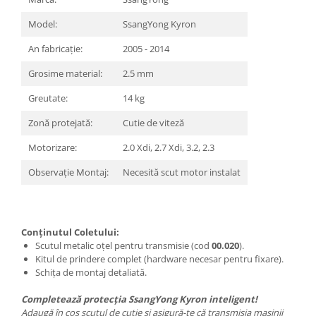
Model:
SsangYong Kyron
An fabricație:
2005 - 2014
Grosime material:
2.5 mm
Greutate:
14 kg
Zonă protejată:
Cutie de viteză
Motorizare:
2.0 Xdi, 2.7 Xdi, 3.2, 2.3
Observație Montaj:
Necesită scut motor instalat
Conținutul Coletului:
Scutul metalic oțel pentru transmisie (cod
00.020
).
Kitul de prindere complet (hardware necesar pentru fixare).
Schița de montaj detaliată.
Completează protecția SsangYong Kyron inteligent!
Adaugă în coș scutul de cutie și asigură-te că transmisia mașinii