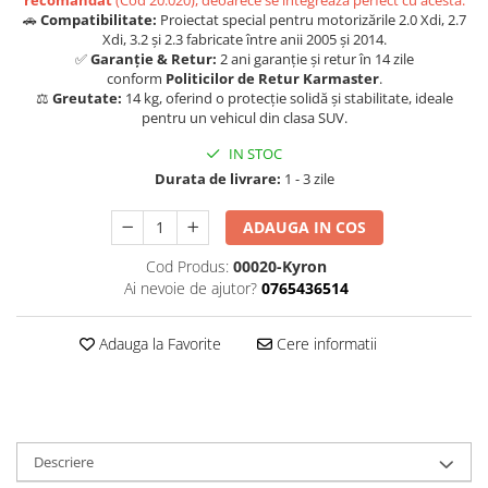
Carlige Jaecoo 7
Scut motor MAN
Covorase auto Toyota
🚗
Compatibilitate:
Proiectat special pentru motorizările 2.0 Xdi, 2.7
Carlige Jaecoo E5
Xdi, 3.2 și 2.3 fabricate între anii 2005 și 2014.
Covorase auto Volvo
Scut motor Maxus
✅
Garanție & Retur:
2 ani garanție și retur în 14 zile
Carlige Jeep
Covorase auto Vw
Scut motor Mazda
conform
Politicilor de Retur Karmaster
.
Carlige Kia
⚖️
Greutate:
14 kg, oferind o protecție solidă și stabilitate, ideale
Scut motor Mercedes
pentru un vehicul din clasa SUV.
Carlige Kia EV4
Scut motor MG
IN STOC
Carlige Kia EV5
Scut motor Mini
Durata de livrare:
1 - 3 zile
Carlige Kia PV5
Scut motor Mitsubishi
Carlige Lada
ADAUGA IN COS
Scut motor Nissan
Carlige Lancia
Cod Produs:
00020-Kyron
Scut motor Opel
Carlige Land Rover
Ai nevoie de ajutor?
0765436514
Scut motor Peugeot
Carlige Lexus
Adauga la Favorite
Cere informatii
Scut motor Porsche
Carlige MAN
Scut motor Renault
Carlige Mazda
Scut motor SAAB
Carlige Mercedes
Scut motor Seat
Carlige MG
Descriere
Scut motor Skoda
Carlige Mini