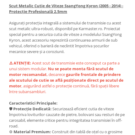
Scut Metalic Cutie de Viteze SsangYong Kyron (2005 - 2014) -
Scut motor Smart
Carlige Mitsubishi
Protecție Profesională 2.5mm
Scut motor SsangYong
Carlige Nissan
Asigurați protecția integrală a sistemului de transmisie cu acest
Scut motor Subaru
Carlige Omoda
scut metalic ultra-robust, disponibil pe Karmaster.ro. Proiectat
special pentru a securiza cutia de viteze a modelului SsangYong
Scut motor Suzuki
Carlige Opel
Kyron, acest accesoriu reprezintă continuarea armurii de sub
Scut motor Tesla
Carlige Peugeot
vehicul, oferind o barieră de neclintit împotriva șocurilor
mecanice severe și a coroziunii.
Scut motor Toyota
Carlige Plymouth
⚠️ ATENȚIE:
Acest scut de transmisie este conceput ca parte a
Scut motor Volvo
Carlige Polestar
unui sistem modular.
Nu se poate monta fără scutul de
Scut motor Volvo C40
Carlige Porsche
motor recomandat
, deoarece
gaurile frontale de prindere
ale scutului de cutie se află poziționate direct pe scutul de
Scut motor Volvo V90
Carlige Renault
motor
, asigurând astfel o protecție continuă, fără spații libere
Scut motor Volvo XC40
între subansambluri.
Carlige Seat
Scut motor Vw
Carlige Skoda
Caracteristici Principale:
🛡️
Protecție Dedicată:
Securizează eficient cutia de viteze
Carlige SsangYong
împotriva loviturilor cauzate de pietre, bolovani sau resturi de pe
Carlige Subaru
carosabil, elemente critice pentru integritatea transmisiei în off-
road.
Carlige Suzuki
⚙️
Material Premium:
Construit din tablă de oțel cu o grosime