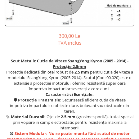
Covorase auto Kia
Carlige Dodge
Scut motor EVO
Covorase auto Land Rover
Carlige Dongfeng
Scut motor Fiat
Covorase auto Lexus
Carlige DR
Scut motor Ford
Covorase auto Mazda
300,00 Lei
Carlige DS
Scut motor Honda
Covorase auto Mercedes
TVA inclus
Carlige Ebro
Scut motor Hyundai
Covorase auto Mini
Covorase auto Mitsubishi
Carlige Fiat
Scut motor Isuzu
Scut Metalic Cutie de Viteze SsangYong Kyron (2005 - 2014) -
Covorase auto Nissan
Carlige Ford
Scut motor Iveco
Protecție 2.5mm
Covorase auto Opel
Protecție dedicată din oțel robust de
2.5 mm
pentru cutia de viteze a
Carlige Honda
Scut motor Jeep
modelului SsangYong Kyron (2005-2014). Scutul (Cod: 00.020) este o
Covorase auto Peugeot
extensie a protecției motorului, oferind rezistență superioară
Carlige Hyundai
Scut motor Kia
Covorase auto Porsche
împotriva impacturilor severe și a coroziunii.
Carlige Infiniti
Scut motor Lada
Caracteristici Esențiale:
Covorase auto Renault
🛡️
Protecție Transmisie:
Securizează eficient cutia de viteze
Covorase auto Saab
Carlige Isuzu
Scut motor Lancia
împotriva impactului cu obiecte dure, bolovani sau obstacole din
Covorase auto Seat
teren.
Carlige Iveco
Scut motor Land-Rover
🔩
Material Durabil:
Oțel de
2.5 mm
(grosime sporită), tratat special
Covorase auto Skoda
Carlige Jaecoo
Scut motor Leapmotor
prin vopsire în câmp electrostatic pentru rezistență maximă la
Covorase auto Subaru
intemperii.
Carlige Jaecoo 5
Scut motor Lexus
🛠️
Sistem Modular:
Nu se poate monta fără scutul de motor
Covorase auto Suzuki
recomandat
(Cod 20.020), deoarece se integrează perfect cu acesta.