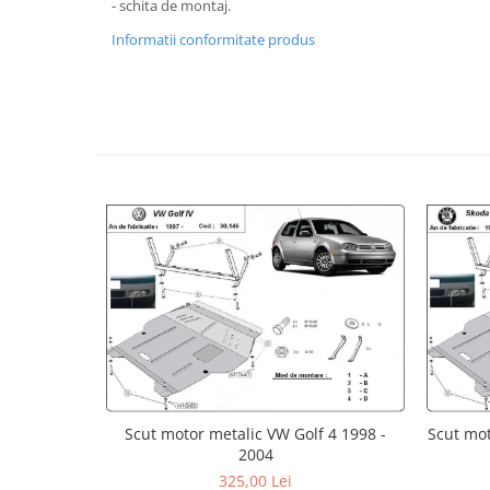
- schita de montaj.
Carlige Lancia
Informatii conformitate produs
Carlige Land Rover
Carlige Lexus
Carlige MAN
Carlige Mazda
Carlige Mercedes
Carlige MG
Carlige Mini
Carlige Mitsubishi
Carlige Nissan
Carlige Omoda
Carlige Opel
Carlige Peugeot
Scut motor metalic VW Golf 4 1998 -
Scut mot
2004
Carlige Plymouth
325,00 Lei