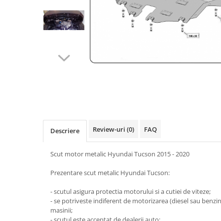
Carlige BYD
Carlige Cadillac
Carlige Chery
Carlige Chevrolet
Carlige Chrysler
Carlige Citroen
Carlige Dacia
Carlige Daewoo
Carlige Dodge
Review-uri
(0)
FAQ
Descriere
Carlige Dongfeng
Scut motor metalic Hyundai Tucson 2015 - 2020
Carlige DR
Prezentare scut metalic Hyundai Tucson:
Carlige DS
Carlige Ebro
- scutul asigura protectia motorului si a cutiei de viteze;
- se potriveste indiferent de motorizarea (diesel sau benzi
Carlige Fiat
masinii;
- scutul este acceptat de dealerii auto;
Carlige Ford