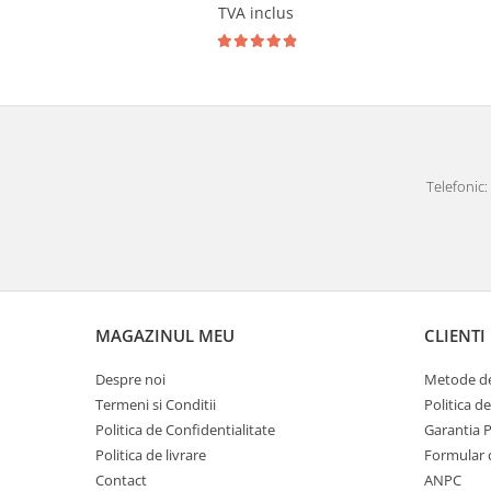
Carlige Polestar
TVA inclus
Carlige Porsche
Carlige Renault
Carlige Seat
Carlige Skoda
Carlige SsangYong
Telefonic: 
Carlige Subaru
Carlige Suzuki
Carlige Tesla
Carlige Toyota
MAGAZINUL MEU
CLIENTI
Carlige Volkswagen
Carlige Volvo
Despre noi
Metode de
Termeni si Conditii
Politica d
Carlige Xpeng
Politica de Confidentialitate
Garantia 
Carlige Xpeng G6
Politica de livrare
Formular 
Carlige Xpeng G9
Contact
ANPC