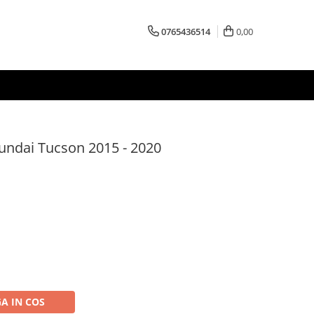
0765436514
0,00
undai Tucson 2015 - 2020
A IN COS