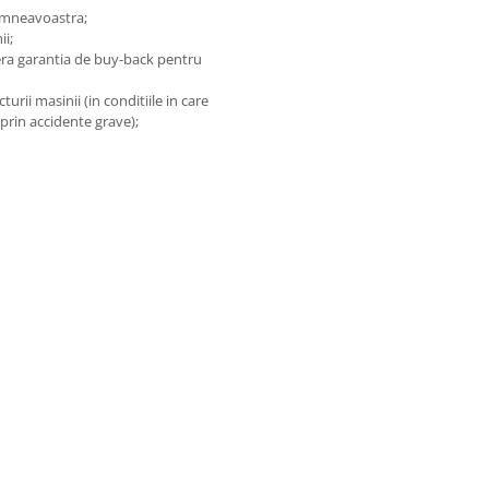
dumneavoastra;
ii;
fera garantia de buy-back pentru
rii masinii (in conditiile in care
 prin accidente grave);