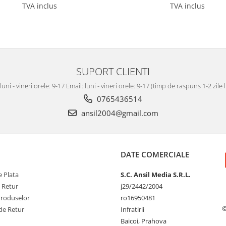
TVA inclus
TVA inclus
SUPORT CLIENTI
luni - vineri orele: 9-17 Email: luni - vineri orele: 9-17 (timp de raspuns 1-2 zile
0765436514
ansil2004@gmail.com
DATE COMERCIALE
 Plata
S.C. Ansil Media S.R.L.
e Retur
j29/2442/2004
Produselor
ro16950481
©
de Retur
Infratirii
Baicoi, Prahova