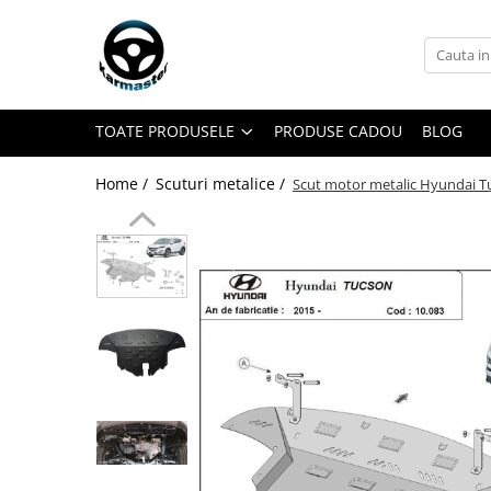
Toate Produsele
Accesorii carlige de remorcare
TOATE PRODUSELE
PRODUSE CADOU
BLOG
Accesorii cutii portbagaj
Accesorii remorci
Home /
Scuturi metalice /
Scut motor metalic Hyundai T
Amortizoare osie remorci
Cabluri de frana remorci
Cuple remorci
Saboti frana remorci
Carlige de remorcare
Carlige Alfa Romeo
Carlige Alpine
Carlige Audi
Carlige Bmw