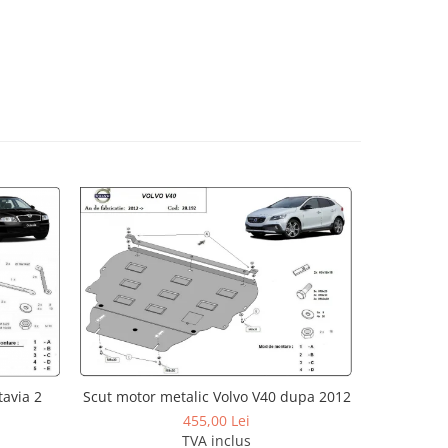
avia 2
Scut motor metalic Volvo V40 dupa 2012
Scut moto
455,00 Lei
TVA inclus