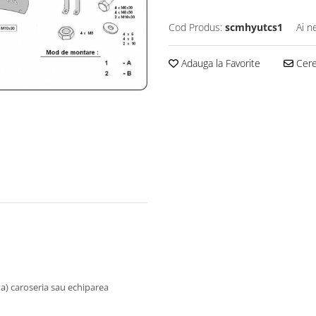
Cod Produs:
scmhyutcs1
Ai n
Adauga la Favorite
Cere 
na) caroseria sau echiparea