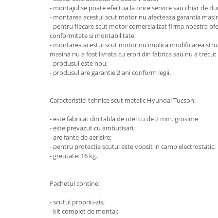
- montajul se poate efectua la orice service sau chiar de 
Carlige Honda
- montarea acestui scut motor nu afecteaza garantia masin
- pentru fiecare scut motor comercializat firma noastra o
Carlige Hyundai
conformitate si montabilitate;
Carlige Infiniti
- montarea acestui scut motor nu implica modificarea structu
masina nu a fost livrata cu erori din fabrica sau nu a trecut
Carlige Isuzu
- produsul este nou;
- produsul are garantie 2 ani conform legii.
Carlige Iveco
Carlige Jaecoo
Caracteristici tehnice scut metalic Hyundai Tucson:
Carlige Jaecoo 5
Carlige Jaecoo 7
- este fabricat din tabla de otel cu de 2 mm. grosime
- este prevazut cu ambutisari;
Carlige Jaecoo E5
- are fante de aerisire;
Carlige Jeep
- pentru protectie scutul este vopsit in camp electrostatic;
- greutate: 16 kg.
Carlige Kia
Carlige Kia EV4
Pachetul contine:
Carlige Kia EV5
Carlige Kia PV5
- scutul propriu-zis;
Carlige Lada
- kit complet de montaj;