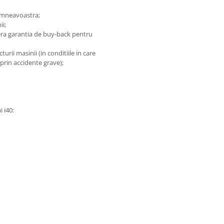
dumneavoastra;
ii;
fera garantia de buy-back pentru
rii masinii (in conditiile in care
 prin accidente grave);
i i40: