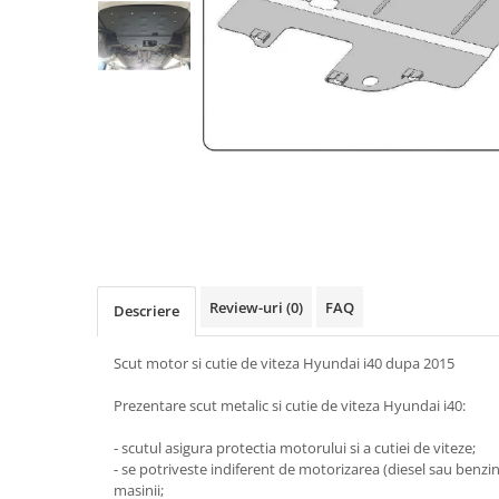
Carlige BYD
Carlige Cadillac
Carlige Chery
Carlige Chevrolet
Carlige Chrysler
Carlige Citroen
Carlige Dacia
Carlige Daewoo
Carlige Dodge
Review-uri
(0)
FAQ
Descriere
Carlige Dongfeng
Carlige DR
Scut motor si cutie de viteza Hyundai i40 dupa 2015
Carlige DS
Prezentare scut metalic si cutie de viteza Hyundai i40:
Carlige Ebro
- scutul asigura protectia motorului si a cutiei de viteze;
Carlige Fiat
- se potriveste indiferent de motorizarea (diesel sau benzi
masinii;
Carlige Ford