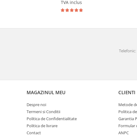
Carlige Polestar
TVA inclus
Carlige Porsche
Carlige Renault
Carlige Seat
Carlige Skoda
Carlige SsangYong
Telefonic: 
Carlige Subaru
Carlige Suzuki
Carlige Tesla
Carlige Toyota
MAGAZINUL MEU
CLIENTI
Carlige Volkswagen
Despre noi
Metode de
Carlige Volvo
Termeni si Conditii
Politica d
Carlige Xpeng
Politica de Confidentialitate
Garantia 
Carlige Xpeng G6
Politica de livrare
Formular 
Carlige Xpeng G9
Contact
ANPC