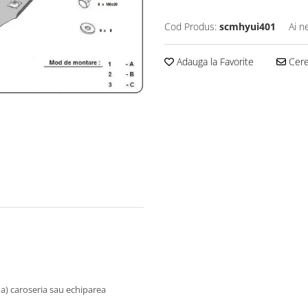
Cod Produs:
scmhyui401
Ai n
Adauga la Favorite
Cere 
na) caroseria sau echiparea