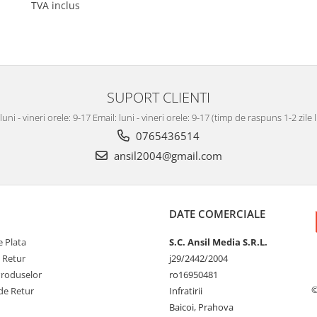
TVA inclus
SUPORT CLIENTI
luni - vineri orele: 9-17 Email: luni - vineri orele: 9-17 (timp de raspuns 1-2 zile
0765436514
ansil2004@gmail.com
DATE COMERCIALE
 Plata
S.C. Ansil Media S.R.L.
e Retur
j29/2442/2004
Produselor
ro16950481
©
de Retur
Infratirii
Baicoi, Prahova