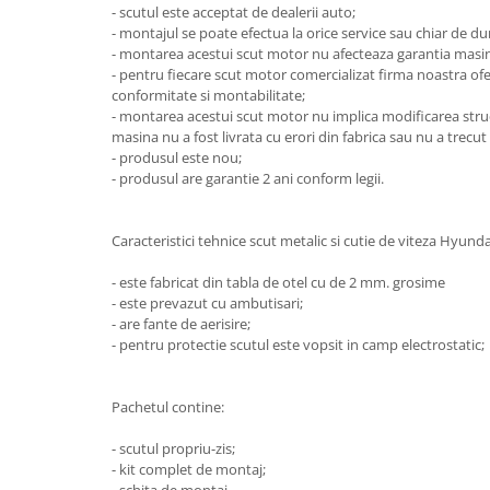
- scutul este acceptat de dealerii auto;
Carlige Honda
- montajul se poate efectua la orice service sau chiar de 
- montarea acestui scut motor nu afecteaza garantia masin
Carlige Hyundai
- pentru fiecare scut motor comercializat firma noastra o
conformitate si montabilitate;
Carlige Infiniti
- montarea acestui scut motor nu implica modificarea structu
Carlige Isuzu
masina nu a fost livrata cu erori din fabrica sau nu a trecut
- produsul este nou;
Carlige Iveco
- produsul are garantie 2 ani conform legii.
Carlige Jaecoo
Carlige Jaecoo 5
Caracteristici tehnice scut metalic si cutie de viteza Hyunda
Carlige Jaecoo 7
- este fabricat din tabla de otel cu de 2 mm. grosime
Carlige Jaecoo E5
- este prevazut cu ambutisari;
Carlige Jeep
- are fante de aerisire;
- pentru protectie scutul este vopsit in camp electrostatic;
Carlige Kia
Carlige Kia EV4
Pachetul contine:
Carlige Kia EV5
Carlige Kia PV5
- scutul propriu-zis;
- kit complet de montaj;
Carlige Lada