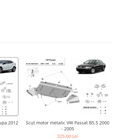
dupa 2012
Scut motor metalic VW Passat B5.5 2000
Scut meta
- 2005
A
325,00 Lei