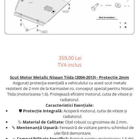
Covorase auto Kia
Carlige Dodge
Scut motor EVO
Covorase auto Land Rover
Carlige Dongfeng
Scut motor Fiat
Covorase auto Lexus
Carlige DR
Scut motor Ford
Covorase auto Mazda
Carlige DS
Scut motor Honda
Covorase auto Mercedes
Carlige Ebro
Scut motor Hyundai
Covorase auto Mini
Covorase auto Mitsubishi
Carlige Fiat
Scut motor Isuzu
359,00 Lei
Covorase auto Nissan
Carlige Ford
Scut motor Iveco
TVA inclus
Covorase auto Opel
Carlige Honda
Scut motor Jeep
Scut Motor Metalic Nissan Tiida (2004-2013) - Protecție 2mm
Covorase auto Peugeot
Asigurați protecția esențială a vehiculului cu acest scut metalic
Carlige Hyundai
Scut motor Kia
Covorase auto Porsche
rezistent de 2 mm de la Karmaster.ro, conceput special pentru Nissan
Carlige Infiniti
Scut motor Lada
Tiida (motorizarea 1.6). Protejează eficient motorul, cutia de viteze și
Covorase auto Renault
radiatorul.
Covorase auto Saab
Carlige Isuzu
Scut motor Lancia
Caracteristici Esențiale:
Covorase auto Seat
🛡️
Protecție Integrală:
Acoperă motorul, cutia de viteze și
Carlige Iveco
Scut motor Land-Rover
radiatorul.
Covorase auto Skoda
Carlige Jaecoo
Scut motor Leapmotor
🔩
Material de Calitate:
Oțel robust cu grosimea de 2 mm.
Covorase auto Subaru
🔧
Mentenanță Ușoară:
Fereastră de vizitare pentru schimbul de
Carlige Jaecoo 5
Scut motor Lexus
ulei fără demontare.
Covorase auto Suzuki
🚗
Compatibilitate Specifică:
Potrivit pentru motorizarea 1.6 din