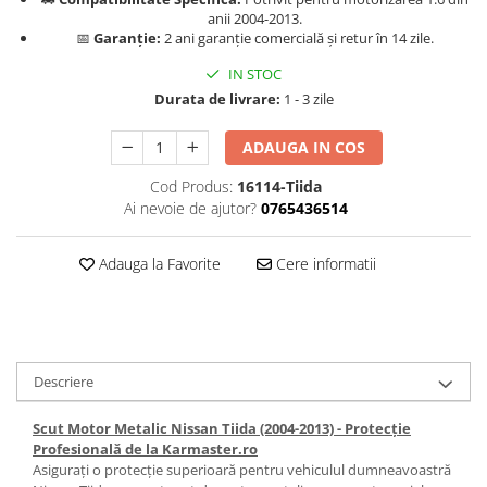
Carlige Jaecoo 7
Scut motor MAN
Covorase auto Toyota
anii 2004-2013.
Carlige Jaecoo E5
📅
Garanție:
2 ani garanție comercială și retur în 14 zile.
Covorase auto Volvo
Scut motor Maxus
Carlige Jeep
Covorase auto Vw
IN STOC
Scut motor Mazda
Carlige Kia
Durata de livrare:
1 - 3 zile
Scut motor Mercedes
Carlige Kia EV4
Scut motor MG
ADAUGA IN COS
Carlige Kia EV5
Scut motor Mini
Carlige Kia PV5
Cod Produs:
16114-Tiida
Ai nevoie de ajutor?
0765436514
Scut motor Mitsubishi
Carlige Lada
Scut motor Nissan
Carlige Lancia
Adauga la Favorite
Cere informatii
Scut motor Opel
Carlige Land Rover
Scut motor Peugeot
Carlige Lexus
Scut motor Porsche
Carlige MAN
Scut motor Renault
Carlige Mazda
Descriere
Scut motor SAAB
Carlige Mercedes
Scut Motor Metalic Nissan Tiida (2004-2013) - Protecție
Scut motor Seat
Carlige MG
Profesională de la Karmaster.ro
Asigurați o protecție superioară pentru vehiculul dumneavoastră
Scut motor Skoda
Carlige Mini