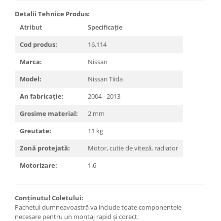
Carlige Tesla
Detalii Tehnice Produs:
Carlige Toyota
Atribut
Specificație
Carlige Volkswagen
Cod produs:
16.114
Carlige Volvo
Marca:
Nissan
Carlige Xpeng
Model:
Nissan Tiida
Carlige Xpeng G6
Carlige Xpeng G9
An fabricație:
2004 - 2013
Grosime material:
2 mm
Greutate:
11 kg
Zonă protejată:
Motor, cutie de viteză, radiator
Motorizare:
1.6
Conținutul Coletului:
Pachetul dumneavoastră va include toate componentele
necesare pentru un montaj rapid și corect: