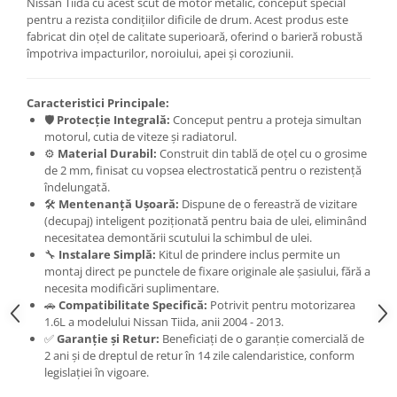
Nissan Tiida cu acest scut de motor metalic, conceput special
pentru a rezista condițiilor dificile de drum. Acest produs este
Scut motor Smart
Carlige Mitsubishi
fabricat din oțel de calitate superioară, oferind o barieră robustă
Scut motor SsangYong
Carlige Nissan
împotriva impacturilor, noroiului, apei și coroziunii.
Scut motor Subaru
Carlige Omoda
Caracteristici Principale:
Scut motor Suzuki
Carlige Opel
🛡️
Protecție Integrală:
Conceput pentru a proteja simultan
Scut motor Tesla
Carlige Peugeot
motorul, cutia de viteze și radiatorul.
⚙️
Material Durabil:
Construit din tablă de oțel cu o grosime
Scut motor Toyota
Carlige Plymouth
de 2 mm, finisat cu vopsea electrostatică pentru o rezistență
Scut motor Volvo
Carlige Polestar
îndelungată.
🛠️
Mentenanță Ușoară:
Dispune de o fereastră de vizitare
Scut motor Volvo C40
Carlige Porsche
(decupaj) inteligent poziționată pentru baia de ulei, eliminând
Scut motor Volvo V90
necesitatea demontării scutului la schimbul de ulei.
Carlige Renault
🔧
Instalare Simplă:
Kitul de prindere inclus permite un
Scut motor Volvo XC40
Carlige Seat
montaj direct pe punctele de fixare originale ale șasiului, fără a
Scut motor Vw
necesita modificări suplimentare.
Carlige Skoda
🚗
Compatibilitate Specifică:
Potrivit pentru motorizarea
1.6L a modelului Nissan Tiida, anii 2004 - 2013.
Carlige SsangYong
✅
Garanție și Retur:
Beneficiați de o garanție comercială de
Carlige Subaru
2 ani și de dreptul de retur în 14 zile calendaristice, conform
legislației în vigoare.
Carlige Suzuki