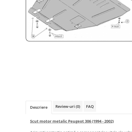
Carlige BYD
Carlige Cadillac
Carlige Chery
Carlige Chevrolet
Carlige Chrysler
Carlige Citroen
Carlige Dacia
Carlige Daewoo
Carlige Dodge
Carlige Dongfeng
Carlige DR
Carlige DS
Review-uri
(0)
FAQ
Descriere
Carlige Ebro
Scut motor metalic Peugeot 306 (1994 - 2002)
Carlige Fiat
Carlige Ford