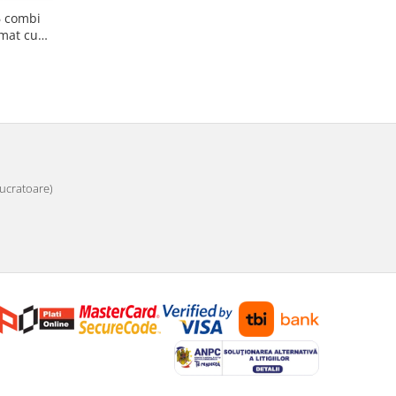
6 combi
mat cu
 lucratoare)