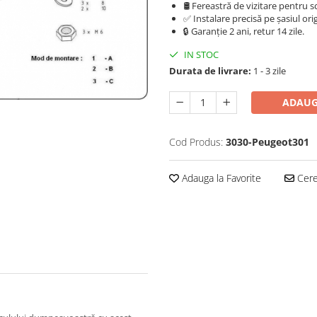
🛢️ Fereastră de vizitare pentru 
✅ Instalare precisă pe șasiul ori
🔒 Garanție 2 ani, retur 14 zile.
IN STOC
Durata de livrare:
1 - 3 zile
ADAUG
Cod Produs:
3030-Peugeot301
Adauga la Favorite
Cere 