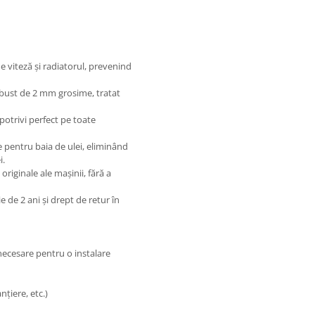
e viteză și radiatorul, prevenind
robust de 2 mm grosime, tratat
 potrivi perfect pe toate
e pentru baia de ulei, eliminând
i.
originale ale mașinii, fără a
e de 2 ani și drept de retur în
cesare pentru o instalare
nțiere, etc.)