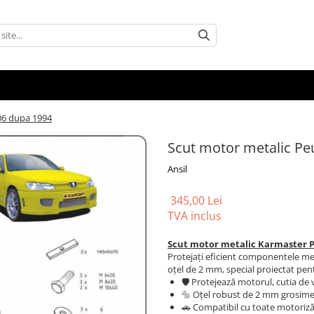
06 dupa 1994
Scut motor metalic Pe
Ansil
345,00 Lei
TVA inclus
Scut motor metalic Karmaster Pe
Protejați eficient componentele me
oțel de 2 mm, special proiectat pent
🛡️ Protejează motorul, cutia de v
🔩 Oțel robust de 2 mm grosime 
🚗 Compatibil cu toate motorizăr