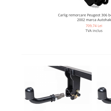
Covorase si tavite
Covorase auto
Carlig remorcare Peugeot 306 b
Covorase auto Alfa Romeo
2002 marca Autohak
Covorase auto Audi
709,74 Lei
Covorase auto Bmw
TVA inclus
Covorase auto Chevrolet
Covorase auto Citroen
Covorase auto Dacia
Covorase auto Fiat
Covorase auto Ford
Covorase auto Honda
Covorase auto Hyundai
Covorase auto Isuzu
Covorase auto Iveco
Covorase auto Jeep
Covorase auto Kia
Covorase auto Land Rover