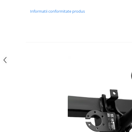
Carlige Polestar
Carlige Porsche
Informatii conformitate produs
Carlige Renault
Carlige Seat
Carlige Skoda
Carlige SsangYong
Carlige Subaru
Carlige Suzuki
Carlige Tesla
Carlige Toyota
Carlige Volkswagen
Carlige Volvo
Carlige Xpeng
Carlige Xpeng G6
Carlige Xpeng G9