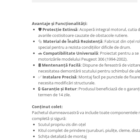
Carlige Lancia
Carlige Land Rover
Avantaje și Funcționalități:
Carlige Lexus
🛡️
Protecție Extinsă
: Acoperă integral motorul, cutia d
Carlige MAN
avariile costisitoare cauzate de obstacole rutiere.
🔩
Material de Înaltă Rezistență
: Fabricat din oțel 
Carlige Mazda
special pentru a rezista condițiilor dificile de drum.
Carlige Mercedes
🚗
Compatibilitate Universală
: Proiectat pentru a se
motorizările modelului Peugeot 306 (1994-2002).
Carlige MG
🛢️
Mentenanță Facilă
: Dispune de fereastră de vizitar
necesitatea demontării scutului pentru schimbul de ule
Carlige Mini
✅
Instalare Precisă
: Montaj facil pe punctele de fixare 
Carlige Mitsubishi
necesita modificări structurale.
🔒
Garanție și Retur
: Produsul beneficiază de o garanți
Carlige Nissan
termen de 14 zile.
Carlige Omoda
Conținut colet:
Carlige Opel
Pachetul dumneavoastră va include toate componentele ne
completă și sigură:
Carlige Peugeot
Scutul propriu-zis din oțel
Kitul complet de prindere (șuruburi, piulițe, cleme, dista
Carlige Plymouth
Schița detaliată de montaj