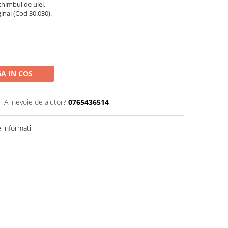
schimbul de ulei.
ginal (Cod 30.030).
A IN COS
Ai nevoie de ajutor?
0765436514
informatii