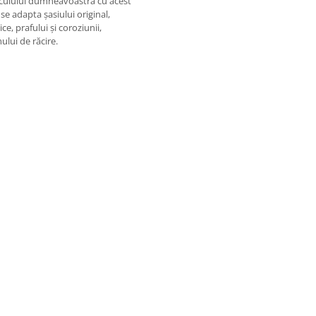
iculului dumneavoastră cu acest
se adapta șasiului original,
e, prafului și coroziunii,
lui de răcire.