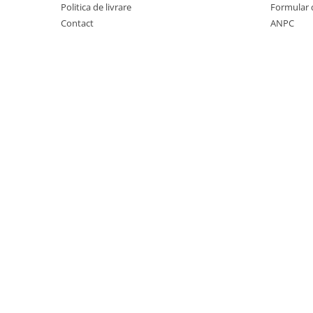
Covorase auto Vw
Politica de livrare
Formular 
Cutii portbagaj
Contact
ANPC
Cutii portbagaj pt. bare
transversale
Echipamente
Generatoare curent portabile
Genti si rucsacuri
Accesorii genti-rucsacuri
Genti de umar
Genti laptop
Genti schi si snowboard
Genti voiaj
Grilaje portbagaj auto
Huse scaune auto
Instalatii electrice
Instalatii simple