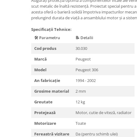
Asigurați protecția optimă a componentelor vitale ale veh
scut metalic de înaltă rezistență. Proiectat special pentru a 
Carlige Honda
acesta oferă o barieră solidă împotriva impacturilor mecanic
prelungind durata de viață a ansamblului motor și a sistemu
Carlige Hyundai
Carlige Infiniti
Specificații Tehnice:
Carlige Isuzu
🛠️ Parametru
📝 Detalii
Carlige Iveco
Cod produs
30.030
Carlige Jaecoo
Marcă
Peugeot
Carlige Jaecoo 5
Model
Peugeot 306
Carlige Jaecoo 7
An fabricație
1994 - 2002
Carlige Jaecoo E5
Carlige Jeep
Grosime material
2 mm
Carlige Kia
Greutate
12 kg
Carlige Kia EV4
Protejează
Motor, cutie de viteză, radiator
Carlige Kia EV5
Motorizare
Toate
Carlige Kia PV5
Carlige Lada
Fereastră vizitare
Da (pentru schimb ulei)