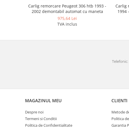
Covorase auto Lexus
Carlig remorcare Peugeot 306 htb 1993 -
Carlig
Covorase auto Mazda
2002 demontabil automat cu maneta
1994 
Covorase auto Mercedes
975,64 Lei
TVA inclus
Covorase auto Mini
Covorase auto Mitsubishi
Covorase auto Nissan
Covorase auto Opel
Covorase auto Peugeot
Telefonic: 
Covorase auto Porsche
Covorase auto Renault
Covorase auto Saab
Covorase auto Seat
Covorase auto Skoda
Covorase auto Subaru
MAGAZINUL MEU
CLIENTI
Covorase auto Suzuki
Despre noi
Metode de
Covorase auto Toyota
Termeni si Conditii
Politica d
Covorase auto Volvo
Politica de Confidentialitate
Garantia 