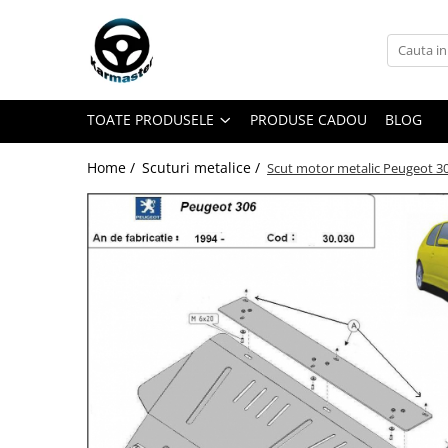
Toate Produsele
Accesorii carlige de remorcare
TOATE PRODUSELE
PRODUSE CADOU
BLOG
Accesorii cutii portbagaj
Accesorii remorci
Home /
Scuturi metalice /
Scut motor metalic Peugeot 3
Amortizoare osie remorci
Cabluri de frana remorci
Cuple remorci
Saboti frana remorci
Carlige de remorcare
Carlige Alfa Romeo
Carlige Alpine
Carlige Audi
Carlige Bmw