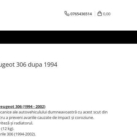
0765436514
0,00
ugeot 306 dupa 1994
ugeot 306 (1994 - 2002)
canice ale autovehiculului dumneavoastră cu acest scut din
ru a preveni avariile cauzate de impact și coroziune.
iteză și radiatorul.
(12 kg).
ile 306 (1994-2002).