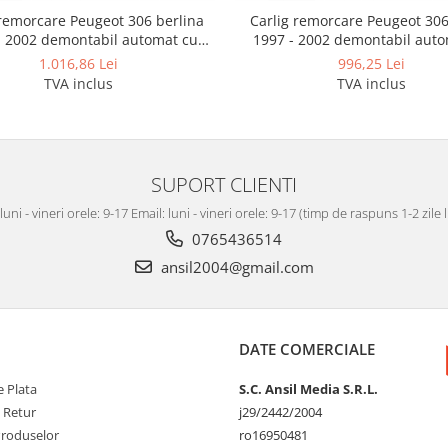
 remorcare Peugeot 306 berlina
Carlig remorcare Peugeot 30
- 2002 demontabil automat cu
1997 - 2002 demontabil auto
maneta
maneta
1.016,86 Lei
996,25 Lei
TVA inclus
TVA inclus
SUPORT CLIENTI
luni - vineri orele: 9-17 Email: luni - vineri orele: 9-17 (timp de raspuns 1-2 zile
0765436514
ansil2004@gmail.com
DATE COMERCIALE
 Plata
S.C. Ansil Media S.R.L.
e Retur
j29/2442/2004
Produselor
ro16950481