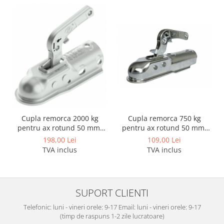
Carlige Lancia
Carlige Land Rover
Carlige Lexus
Carlige MAN
Carlige Mazda
Carlige Mercedes
Carlige MG
Carlige Mini
Cupla remorca 2000 kg
Cupla remorca 750 kg
pentru ax rotund 50 mm.
pentru ax rotund 50 mm.
Carlige Mitsubishi
SPP ZSK-2000C
SPP ZSK-750C
198,00 Lei
109,00 Lei
Carlige Nissan
TVA inclus
TVA inclus
Carlige Omoda
Carlige Opel
SUPORT CLIENTI
Carlige Peugeot
Telefonic: luni - vineri orele: 9-17 Email: luni - vineri orele: 9-17
Carlige Plymouth
(timp de raspuns 1-2 zile lucratoare)