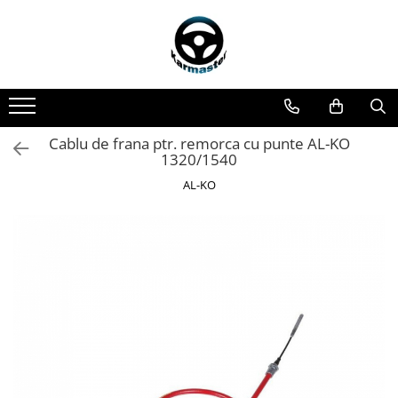
Toate Produsele
Accesorii carlige de remorcare
Accesorii cutii portbagaj
Accesorii remorci
Cablu de frana ptr. remorca cu punte AL-KO
1320/1540
Amortizoare osie remorci
AL-KO
Cabluri de frana remorci
Cuple remorci
Saboti frana remorci
Carlige de remorcare
Carlige Alfa Romeo
Carlige Alpine
Carlige Audi
Carlige Bmw