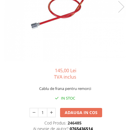
Carlige BYD
Carlige Cadillac
Carlige Chery
Carlige Chevrolet
Carlige Chrysler
Carlige Citroen
Carlige Dacia
Carlige Daewoo
145,00 Lei
Carlige Dodge
TVA inclus
Carlige Dongfeng
Cablu de frana pentru remorci
Carlige DR
IN STOC
Carlige DS
Carlige Ebro
ADAUGA IN COS
Carlige Fiat
Cod Produs:
246485
Ai nevoie de ajutor?
0765436514
Carlige Ford