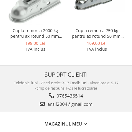
Scut motor Smart
Carlige Mitsubishi
Scut motor SsangYong
Carlige Nissan
Scut motor Subaru
Carlige Omoda
Cupla remorca 2000 kg
Cupla remorca 750 kg
Scut motor Suzuki
Carlige Opel
pentru ax rotund 50 mm.
pentru ax rotund 50 mm.
SPP ZSK-2000C
SPP ZSK-750C
198,00 Lei
109,00 Lei
Scut motor Tesla
Carlige Peugeot
TVA inclus
TVA inclus
Scut motor Toyota
Carlige Plymouth
Scut motor Volvo
Carlige Polestar
Scut motor Volvo C40
Carlige Porsche
SUPORT CLIENTI
Scut motor Volvo V90
Carlige Renault
Telefonic: luni - vineri orele: 9-17 Email: luni - vineri orele: 9-17
Scut motor Volvo XC40
(timp de raspuns 1-2 zile lucratoare)
Carlige Seat
Scut motor Vw
0765436514
Carlige Skoda
ansil2004@gmail.com
Carlige SsangYong
Carlige Subaru
MAGAZINUL MEU
Carlige Suzuki